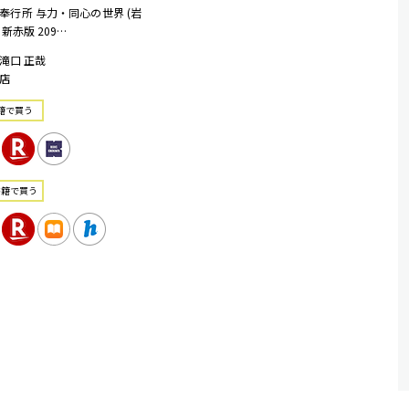
奉行所 与力・同心の世界 (岩
新赤版 209…
滝口 正哉
店
籍で買う
書籍で買う