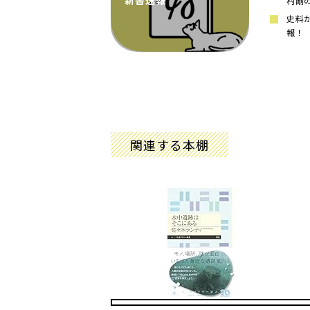
新書速報
村剛
史料
報！
関連する本棚