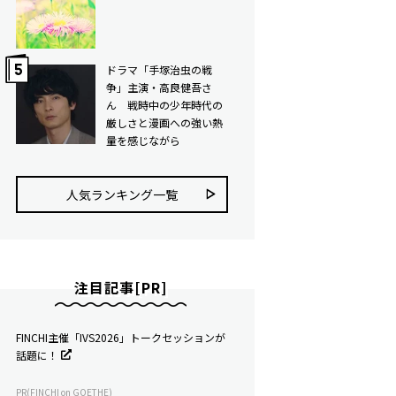
ドラマ「手塚治虫の戦
争」主演・高良健吾さ
ん 戦時中の少年時代の
厳しさと漫画への強い熱
量を感じながら
人気ランキング⼀覧
注目記事[PR]
FINCHI主催「IVS2026」トークセッションが
話題に！
PR(FINCHI on GOETHE)