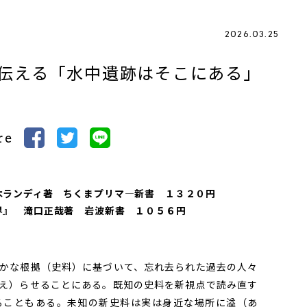
2026.03.25
に伝える「水中遺跡はそこにある」
re
木ランディ著 ちくまプリマ―新書 １３２０円
界』 滝口正哉著 岩波新書 １０５６円
かな根拠（史料）に基づいて、忘れ去られた過去の人々
え）らせることにある。既知の史料を新視点で読み直す
ることもある。未知の新史料は実は身近な場所に溢（あ