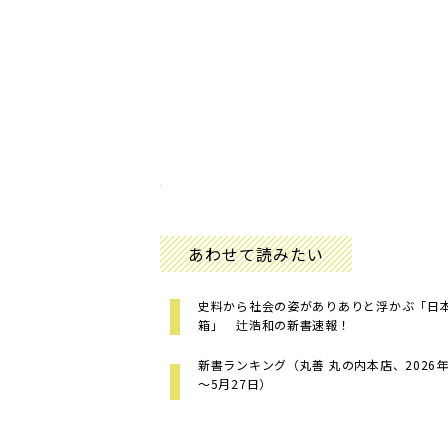
あわせて読みたい
史料から社会の姿がありありと浮かぶ「日
箱」 辻浩和の新書速報！
新書ランキング（丸善 丸の内本店、2026年
～5月27日）