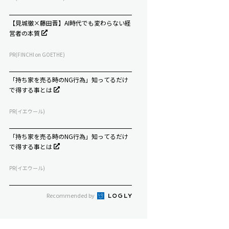
【見城徹×藤田晋】AI時代でも変わらない経
営者の本質
PR(FINCHI on GOETHE)
「持ち家を売る時のNG行為」知ってるだけ
で得する事とは
PR(イエウール)
「持ち家を売る時のNG行為」知ってるだけ
で得する事とは
PR(イエウール)
Recommended by