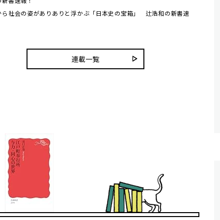
の新書速報！
から社会の姿がありありと浮かぶ「日本史の宝箱」 辻浩和の新書速
連載一覧