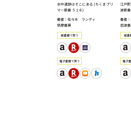
水中遺跡はそこにある (ちくまプリ
江戸町
マー新書 ５１６)
波新書 
著者：佐々木 ランディ
著者：
筑摩書房
岩波書
紙書籍で買う
紙書
電⼦書籍で買う
電⼦