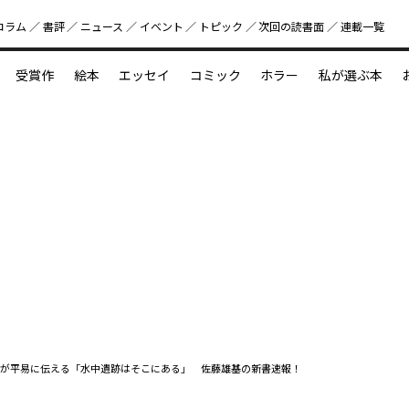
コラム
書評
ニュース
イベント
トピック
次回の読書⾯
連載一覧
好書好日
受賞作
絵本
エッセイ
コミック
ホラー
私が選ぶ本
？
えほん新定番
今めぐりたい児童文学の世界
図鑑の中の小宇宙
が平易に伝える「水中遺跡はそこにある」 佐藤雄基の新書速報！