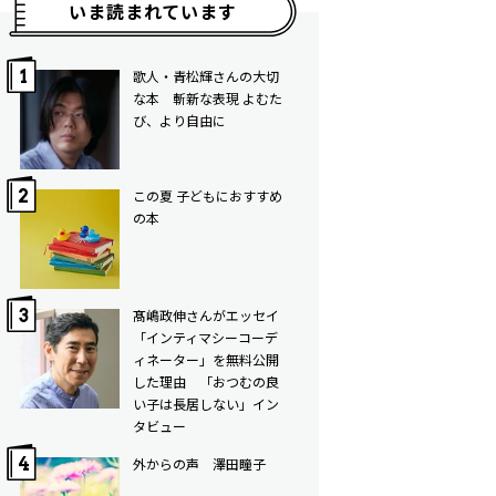
いま読まれています
歌人・青松輝さんの大切
な本 斬新な表現 よむた
び、より自由に
この夏 子どもにおすすめ
の本
髙嶋政伸さんがエッセイ
「インティマシーコーデ
ィネーター」を無料公開
した理由 「おつむの良
い子は長居しない」イン
タビュー
外からの声 澤田瞳子