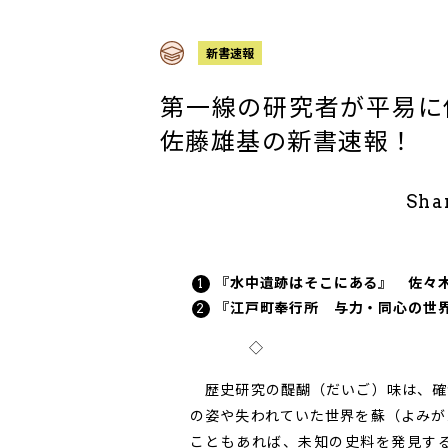
新書速報
第一線の研究者が平易
佐藤雄基の新書速報！
Sha
『水中遺跡はそこにある』 佐々
『江戸町奉行所 与力・同心の世
◇
歴史研究の醍醐（だいご）味は、確
の姿や失われていた世界を蘇（よみが
こともあれば、未知の史料を発見す