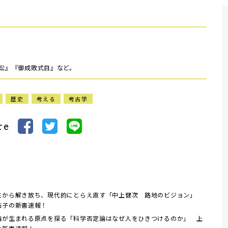
訴訟』『御成敗式目』など。
歴史
考える
考古学
re
性から解き放ち、現代的にとらえ直す「中上健次 路地のビジョン」
佑子の新書速報！
論が生まれる原点を探る「科学否定論はなぜ人をひきつけるのか」 上