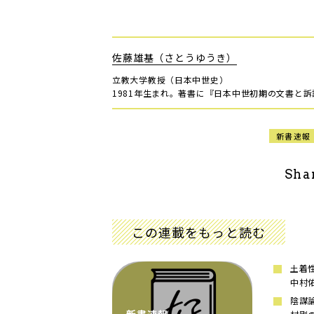
佐藤雄基（さとうゆうき）
立教大学教授（日本中世史）
1981年生まれ。著書に『日本中世初期の文書と
新書速報
Sha
この連載をもっと読む
土着
中村
陰謀