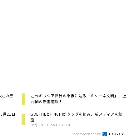
本史の宝
古代ギリシア世界の原像に迫る「ミケーネ文明」 上
村剛の新書速報！
5月21日
GOETHEとFINCHIがタッグを組み、新メディアを創
設
(PR)FINCHI on GOETHE
Recommended by