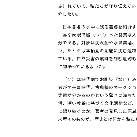
ふ）れていて、私たちが守り伝えてい
介したい。
日本各地の水中に残る遺跡を紹介す
平易な表現で綴（つづ）った良質な入
分である。対象は沈没船や水没集落、
い。たとえば本栖湖の湖底に沈む遺跡
ている。自然災害の痕跡を刻む遺跡も
に物語っているようだ。
（２）は時代劇でお馴染（なじ）み
者が学芸員時代、古典籍のオークショ
実態が分かるのかという驚きに満ちた
活、深い教養に基づく文化活動など、
に語り継ぐのか。著者の発見した原胤
来歴そのものが、歴史とは何かを私たち