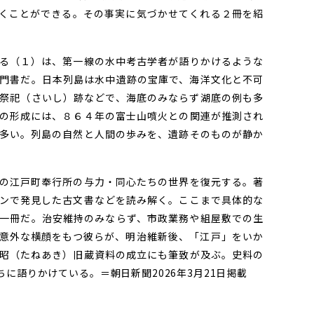
くことができる。その事実に気づかせてくれる２冊を紹
る（１）は、第一線の水中考古学者が語りかけるような
門書だ。日本列島は水中遺跡の宝庫で、海洋文化と不可
祭祀（さいし）跡などで、海底のみならず湖底の例も多
の形成には、８６４年の富士山噴火との関連が推測され
多い。列島の自然と人間の歩みを、遺跡そのものが静か
の江戸町奉行所の与力・同心たちの世界を復元する。著
ンで発見した古文書などを読み解く。ここまで具体的な
一冊だ。治安維持のみならず、市政業務や組屋敷での生
意外な横顔をもつ彼らが、明治維新後、「江戸」をいか
昭（たねあき）旧蔵資料の成立にも筆致が及ぶ。史料の
に語りかけている。＝朝日新聞2026年3月21日掲載