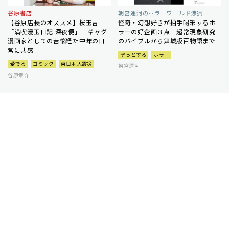
谷原書店
朝宮運河のホラーワールド渉猟
【谷原店長のオススメ】桜玉吉
怪奇・幻想好きが拍手喝采するホ
「満喫漫玉日記 深夜便」 ギャグ
ラーの好企画３点 超常現象研究
漫画家としての苦悩経た中年の日
のバイブルから舞城版百物語まで
常に共感
ぞっとする
ホラー
愛でる
コミック
東日本大震災
朝宮運河
谷原章介