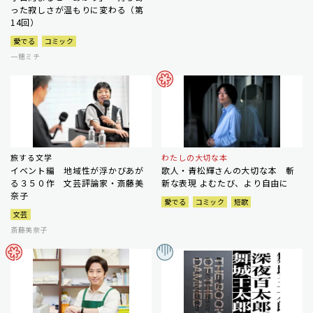
った寂しさが温もりに変わる（第
14回）
愛でる
コミック
一穂ミチ
旅する文学
わたしの大切な本
イベント編 地域性が浮かびあが
歌人・青松輝さんの大切な本 斬
る３５０作 文芸評論家・斎藤美
新な表現 よむたび、より自由に
奈子
愛でる
コミック
短歌
文芸
斎藤美奈子