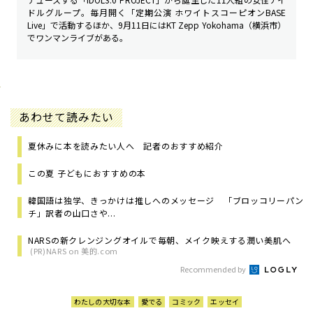
ドルグループ。毎月開く「定期公演 ホワイトスコーピオンBASE
Live」で活動するほか、9月11日にはKT Zepp Yokohama（横浜市）
でワンマンライブがある。
あわせて読みたい
夏休みに本を読みたい人へ 記者のおすすめ紹介
この夏 子どもにおすすめの本
韓国語は独学、きっかけは推しへのメッセージ 「ブロッコリーパン
チ」訳者の山口さや...
NARSの新クレンジングオイルで毎朝、メイク映えする潤い美肌へ
(PR)NARS on 美的.com
Recommended by
わたしの大切な本
愛でる
コミック
エッセイ