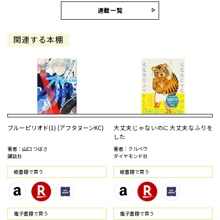
連載一覧
関連する本棚
ブルーピリオド(1) (アフタヌーンKC)
大丈夫じゃないのに大丈夫なふりを
した
著者：山口 つばさ
著者：クルベウ
講談社
ダイヤモンド社
紙書籍で買う
紙書籍で買う
電⼦書籍で買う
電⼦書籍で買う