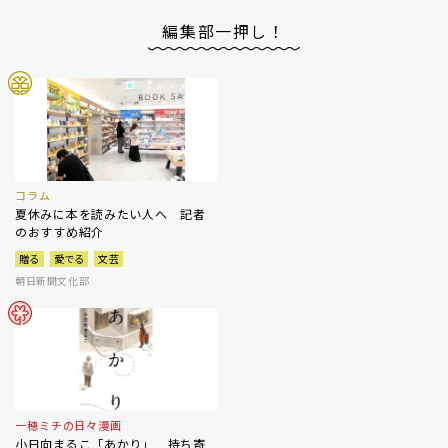
編集部一押し！
コラム
夏休みに本を読みたい人へ 記者
のおすすめ紹介
贈る
愛でる
文芸
朝日新聞文化部
一穂ミチの日々漫画
小日向まるこ「あかり」 持ち寄