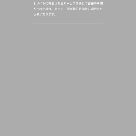
本サイトに掲載されるサービスを通じて書籍等を購
入された場合、売上の一部が朝日新聞社に還元され
る事があります。