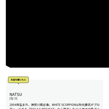
お話を聞いた人
NATSU
(なつ)
2004年生まれ、神奈川県出身。WHITE SCORPIONは秋元康氏がプロ
デュースする「IDOL3.0 PROJECT」から誕生した11人組の女性アイ