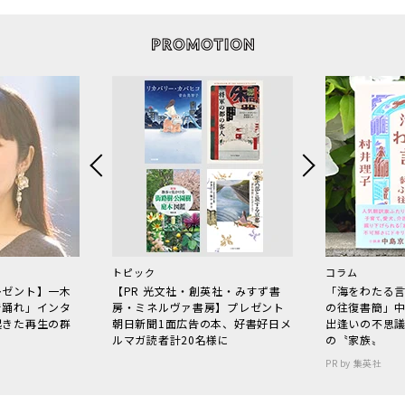
トピック
コラム
レゼント】一木
【PR 光文社・創英社・みすず書
「海をわたる
で踊れ」インタ
房・ミネルヴァ書房】プレゼント
の往復書簡」
起きた再生の群
朝日新聞1面広告の本、好書好日メ
出逢いの不思
ルマガ読者計20名様に
の〝家族〟
PR by 集英社