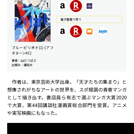
電⼦書籍で買う
ブルーピリオド(1) (アフ
タヌーンKC)
著者：山口 つばさ
出版社：講談社
作者は、東京芸術大学出身。「天才たちの集まり」と
想像されがちなアートの世界を、スポ根調の青春マンガ
として描き出す。書店員ら有志で選ぶマンガ大賞2020
で大賞、第44回講談社漫画賞総合部門を受賞。アニメ
や実写映画にもなった。