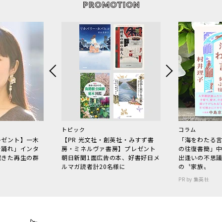
トピック
コラム
レゼント】一木
【PR 光文社・創英社・みすず書
「海をわたる
で踊れ」インタ
房・ミネルヴァ書房】プレゼント
の往復書簡」
起きた再生の群
朝日新聞1面広告の本、好書好日メ
出逢いの不思
ルマガ読者計20名様に
の〝家族〟
PR by 集英社