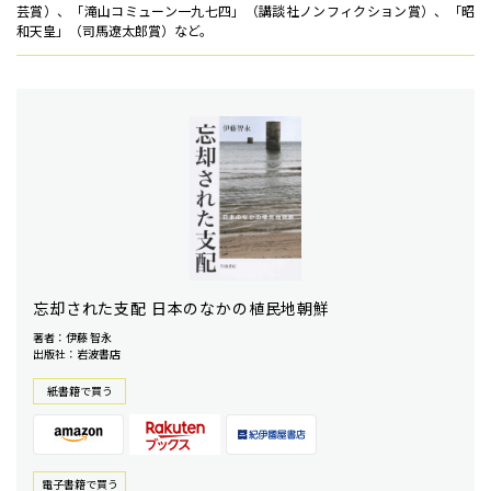
芸賞）、「滝山コミューン一九七四」（講談社ノンフィクション賞）、「昭
和天皇」（司馬遼太郎賞）など。
忘却された支配 日本のなかの植民地朝鮮
著者：伊藤 智永
出版社：岩波書店
紙書籍で買う
電⼦書籍で買う