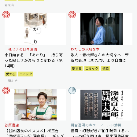
青来有一
一穂ミチの日々漫画
わたしの大切な本
小日向まるこ「あかり」 持ち寄
歌人・青松輝さんの大切な本 斬
った寂しさが温もりに変わる（第
新な表現 よむたび、より自由に
14回）
愛でる
コミック
短歌
愛でる
コミック
一穂ミチ
谷原書店
朝宮運河のホラーワールド渉猟
【谷原店長のオススメ】桜玉吉
怪奇・幻想好きが拍手喝采するホ
「満喫漫玉日記 深夜便」 ギャグ
ラーの好企画３点 超常現象研究