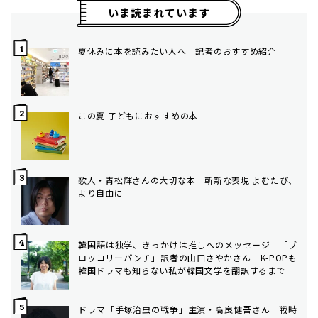
いま読まれています
夏休みに本を読みたい人へ 記者のおすすめ紹介
この夏 子どもにおすすめの本
歌人・青松輝さんの大切な本 斬新な表現 よむたび、
より自由に
韓国語は独学、きっかけは推しへのメッセージ 「ブ
ロッコリーパンチ」訳者の山口さやかさん K-POPも
韓国ドラマも知らない私が韓国文学を翻訳するまで
ドラマ「手塚治虫の戦争」主演・高良健吾さん 戦時