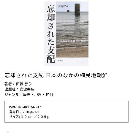
忘却された支配 日本のなかの植民地朝鮮
著者：伊藤 智永
出版社：岩波書店
ジャンル：歴史・地理・民俗
ISBN: 9784000247917
発売⽇： 2016/07/21
サイズ: １９ｃｍ／２０９ｐ