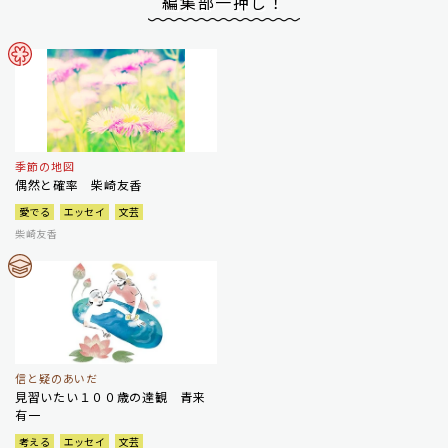
編集部一押し！
季節の地図
偶然と確率 柴崎友香
愛でる
エッセイ
文芸
柴崎友香
信と疑のあいだ
見習いたい１００歳の達観 青来
有一
考える
エッセイ
文芸