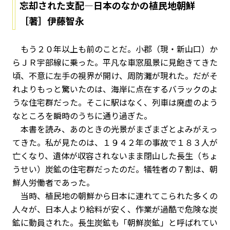
忘却された支配―日本のなかの植民地朝鮮
［著］伊藤智永
もう２０年以上も前のことだ。小郡（現・新山口）か
らＪＲ宇部線に乗った。平凡な車窓風景に見飽きてきた
頃、不意に左手の視界が開け、周防灘が現れた。だがそ
れよりもっと驚いたのは、海岸に点在するバラックのよ
うな住宅群だった。そこに駅はなく、列車は廃虚のよう
なところを瞬時のうちに通り過ぎた。
本書を読み、あのときの光景がまざまざとよみがえっ
てきた。私が見たのは、１９４２年の事故で１８３人が
亡くなり、遺体が収容されないまま閉山した長生（ちょ
うせい）炭鉱の住宅群だったのだ。犠牲者の７割は、朝
鮮人労働者であった。
当時、植民地の朝鮮から日本に連れてこられた多くの
人々が、日本人より給料が安く、作業が過酷で危険な炭
鉱に動員された。長生炭鉱も「朝鮮炭鉱」と呼ばれてい