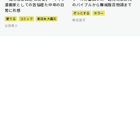
漫画家としての苦悩経た中年の日
のバイブルから舞城版百物語まで
常に共感
ぞっとする
ホラー
愛でる
コミック
東日本大震災
朝宮運河
谷原章介