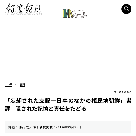
好書好日
HOME
書評
2018.06.05
「忘却された支配―日本のなかの植民地朝鮮」書
評 隠された記憶と責任をたどる
評者： 原武史 ／ 朝⽇新聞掲載：2016年09月25日