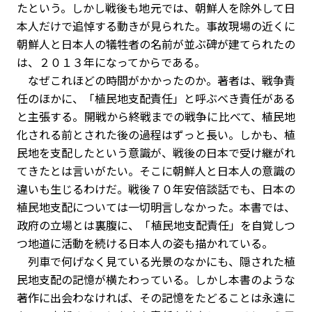
たという。しかし戦後も地元では、朝鮮人を除外して日
本人だけで追悼する動きが見られた。事故現場の近くに
朝鮮人と日本人の犠牲者の名前が並ぶ碑が建てられたの
は、２０１３年になってからである。
なぜこれほどの時間がかかったのか。著者は、戦争責
任のほかに、「植民地支配責任」と呼ぶべき責任がある
と主張する。開戦から終戦までの戦争に比べて、植民地
化される前とされた後の過程はずっと長い。しかも、植
民地を支配したという意識が、戦後の日本で受け継がれ
てきたとは言いがたい。そこに朝鮮人と日本人の意識の
違いも生じるわけだ。戦後７０年安倍談話でも、日本の
植民地支配については一切明言しなかった。本書では、
政府の立場とは裏腹に、「植民地支配責任」を自覚しつ
つ地道に活動を続ける日本人の姿も描かれている。
列車で何げなく見ている光景のなかにも、隠された植
民地支配の記憶が横たわっている。しかし本書のような
著作に出会わなければ、その記憶をたどることは永遠に