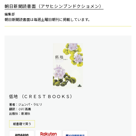
朝日新聞読書面（アサヒシンブンドクショメン）
編集部
朝日新聞読書面は毎週土曜日朝刊に掲載しています。
低地 （ＣＲＥＳＴ ＢＯＯＫＳ）
著者：ジュンパ・ラヒリ
翻訳：小川 高義
出版社：新潮社
紙書籍で買う