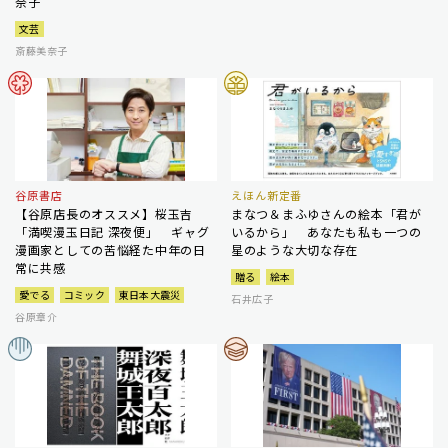
奈子
文芸
斎藤美奈子
谷原書店
えほん新定番
【谷原店長のオススメ】桜玉吉
まなつ＆まふゆさんの絵本「君が
「満喫漫玉日記 深夜便」 ギャグ
いるから」 あなたも私も一つの
漫画家としての苦悩経た中年の日
星のような大切な存在
常に共感
贈る
絵本
愛でる
コミック
東日本大震災
石井広子
谷原章介