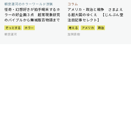
朝宮運河のホラーワールド渉猟
コラム
怪奇・幻想好きが拍手喝采するホ
アメリカ・政治と戦争 さまよえ
ラーの好企画３点 超常現象研究
る超大国のゆくえ 【じんぶん堂
のバイブルから舞城版百物語まで
注目記事セレクト】
ぞっとする
ホラー
考える
アメリカ
政治
朝宮運河
加賀直樹