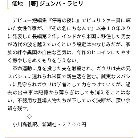
低地 [著] ジュンパ・ラヒリ
デビュー短編集『停電の夜に』でピュリツァー賞に輝
いた女性作家が、『その名にちなんで』以来１０年ぶり
に発表した長編第２作。インドから米国に移住した男女
が時代の波を越えていくという設定はおなじみだが、家
族の絆や異国の自由な空気は、今作のヒロインにたやす
く癒やしをぬくもりを与えない。
革命運動に身を投じた夫を射殺され、ガウリは夫の兄
スバシュに連れられ米国で新生活を営む。誠実なスバシ
ュに見守られガウリは学者として力をつけていくが、過
去の出来事は記憶から薄らぎはしても消えることはな
い。不器用な登場人物たちが下していく決断が、深い余
韻を残す。
◇
小川高義訳、新潮社・２７００円