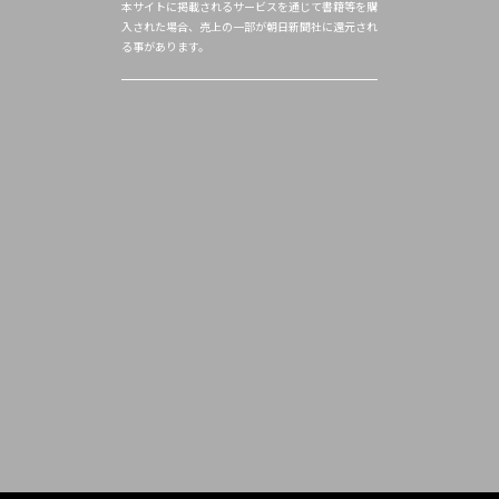
本サイトに掲載されるサービスを通じて書籍等を購
入された場合、売上の一部が朝日新聞社に還元され
る事があります。