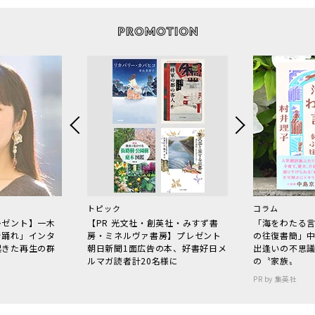
トピック
コラム
レゼント】一木
【PR 光文社・創英社・みすず書
「海をわたる
で踊れ」インタ
房・ミネルヴァ書房】プレゼント
の往復書簡」
起きた再生の群
朝日新聞1面広告の本、好書好日メ
出逢いの不思
ルマガ読者計20名様に
の〝家族〟
PR by 集英社