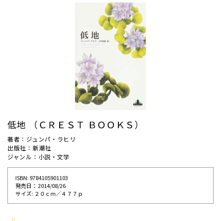
低地 （ＣＲＥＳＴ ＢＯＯＫＳ）
著者：ジュンパ・ラヒリ
出版社：新潮社
ジャンル：小説・文学
ISBN: 9784105901103
発売⽇： 2014/08/26
サイズ: ２０ｃｍ／４７７ｐ