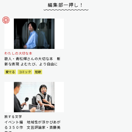
編集部一押し！
わたしの大切な本
歌人・青松輝さんの大切な本 斬
新な表現 よむたび、より自由に
愛でる
コミック
短歌
旅する文学
イベント編 地域性が浮かびあが
る３５０作 文芸評論家・斎藤美