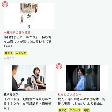
一穂ミチの日々漫画
小日向まるこ「あかり」 持ち寄
った寂しさが温もりに変わる（第
14回）
愛でる
コミック
一穂ミチ
旅する文学
わたしの大切な本
イベント編 地域性が浮かびあが
歌人・青松輝さんの大切な本 斬
る３５０作 文芸評論家・斎藤美
新な表現 よむたび、より自由に
奈子
愛でる
コミック
短歌