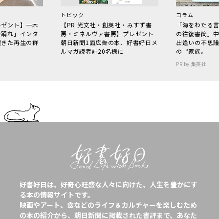
トピック
コラム
レゼント】一木
【PR 光文社・創英社・みすず書
「海をわたる
で踊れ」インタ
房・ミネルヴァ書房】プレゼント
の往復書簡」
起きた再生の群
朝日新聞1面広告の本、好書好日メ
出逢いの不思
ルマガ読者計20名様に
の〝家族〟
PR by 集英社
好書好日は、好奇心旺盛な人々に向けた、人生を豊かにす
る本の情報サイトです。
映画やアート、食などのライフ＆カルチャーを楽しむため
の本の紹介から、朝日新聞に掲載された書評まで、あなた