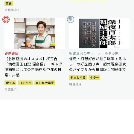
文芸
斎藤美奈子
谷原書店
朝宮運河のホラーワールド渉猟
【谷原店長のオススメ】桜玉吉
怪奇・幻想好きが拍手喝采するホ
「満喫漫玉日記 深夜便」 ギャグ
ラーの好企画３点 超常現象研究
漫画家としての苦悩経た中年の日
のバイブルから舞城版百物語まで
常に共感
ぞっとする
ホラー
愛でる
コミック
東日本大震災
朝宮運河
谷原章介