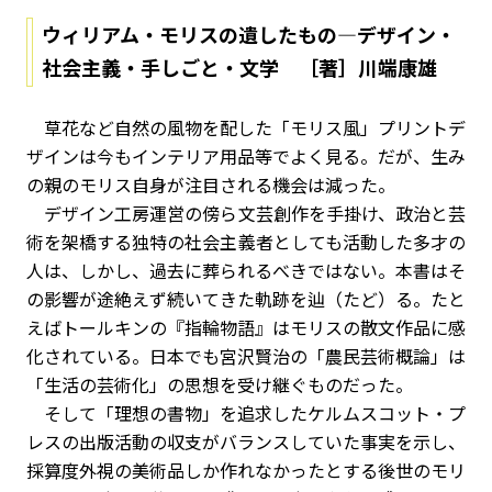
ウィリアム・モリスの遺したもの―デザイン・
社会主義・手しごと・文学 ［著］川端康雄
草花など自然の風物を配した「モリス風」プリントデ
ザインは今もインテリア用品等でよく見る。だが、生み
の親のモリス自身が注目される機会は減った。
デザイン工房運営の傍ら文芸創作を手掛け、政治と芸
術を架橋する独特の社会主義者としても活動した多才の
人は、しかし、過去に葬られるべきではない。本書はそ
の影響が途絶えず続いてきた軌跡を辿（たど）る。たと
えばトールキンの『指輪物語』はモリスの散文作品に感
化されている。日本でも宮沢賢治の「農民芸術概論」は
「生活の芸術化」の思想を受け継ぐものだった。
そして「理想の書物」を追求したケルムスコット・プ
レスの出版活動の収支がバランスしていた事実を示し、
採算度外視の美術品しか作れなかったとする後世のモリ