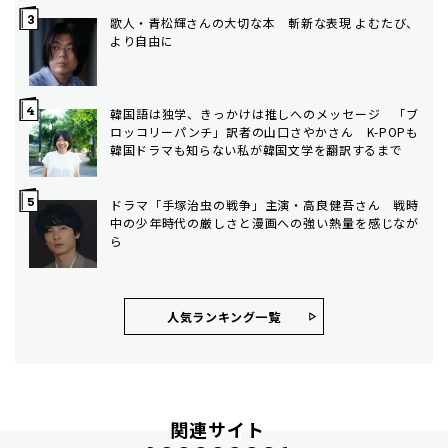
歌人・青松輝さんの大切な本 斬新な表現 よむたび、
より自由に
韓国語は独学、きっかけは推しへのメッセージ 「ブ
ロッコリーパンチ」訳者の山口さやかさん K-POPも
韓国ドラマも知らない私が韓国文学を翻訳するまで
ドラマ「手塚治虫の戦争」主演・高良健吾さん 戦時
中の少年時代の厳しさと漫画への強い熱量を感じなが
ら
人気ランキング⼀覧
関連サイト