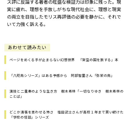
ス評に反論する著者の旺盛な検証力は印象に残った。現
実に疲れ、理想を手放しがちな現代社会に、理想と現実
の両立を目指したモリス再評価の必要を静かに、それで
いて力強く訴える。
あわせて読みたい
ページをめくる手が止まらない幻想世界 「架空の国を旅する」本
「八咫烏シリーズ」はある予感から 阿部智里さん「弥栄の烏」
演技と二重奏のような生き方 樹木希林「一切なりゆき 樹木希林の
ことば」
どこか清張を思わせる怖さ 塩田武士さんが高校１年まで買い続けた
「学校の怪談」シリーズ