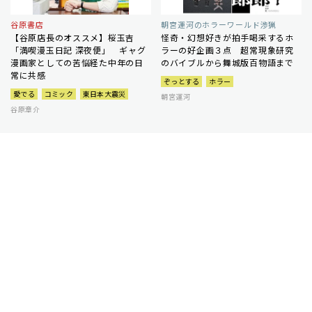
谷原書店
朝宮運河のホラーワールド渉猟
【谷原店長のオススメ】桜玉吉
怪奇・幻想好きが拍手喝采するホ
「満喫漫玉日記 深夜便」 ギャグ
ラーの好企画３点 超常現象研究
漫画家としての苦悩経た中年の日
のバイブルから舞城版百物語まで
常に共感
ぞっとする
ホラー
愛でる
コミック
東日本大震災
朝宮運河
谷原章介