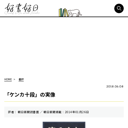
好書好日
HOME
書評
2018.06.08
「ケンカ十段」の実像
評者： 朝日新聞読書面 ／ 朝⽇新聞掲載：2014年01月26日