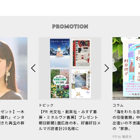
トピック
コラム
レゼント】一木
【PR 光文社・創英社・みすず書
「海をわたる
で踊れ」インタ
房・ミネルヴァ書房】プレゼント
の往復書簡」
起きた再生の群
朝日新聞1面広告の本、好書好日メ
出逢いの不思
ルマガ読者計20名様に
の〝家族〟
PR by 集英社