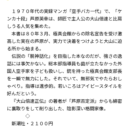
１９７０年代の実録マンガ「空手バカ一代」で、「ケ
ンカ十段」芦原英幸は、師匠で主人公の大山倍達と比肩
しうる人気を集めた。
本書は８０年３月、極真会館からの除名宣告を受け激
高した実在の芦原が、実力で決着をつけようと大山に迫
る所から始まる。
伝説の「脱神話化」を目指した本なのだが、強さの逸
話には事欠かない。総本部指導員も歯が立たなかった外
国人空手家を子ども扱いし、銃を持った極真会館支部長
を一瞬で無力にした。それでいて、無邪気でやたらおし
ゃべり。指導は進歩的。若いころはアイビースタイルを
好んだという。
『大山倍達正伝』の著者が「芦原否定派」からも綿密
に裏取りをして削り出した、陰影深い格闘家像。
◇
新潮社・２１００円