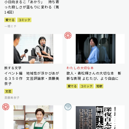
小日向まるこ「あかり」 持ち寄
った寂しさが温もりに変わる（第
14回）
愛でる
コミック
一穂ミチ
旅する文学
わたしの大切な本
イベント編 地域性が浮かびあが
歌人・青松輝さんの大切な本 斬
る３５０作 文芸評論家・斎藤美
新な表現 よむたび、より自由に
奈子
愛でる
コミック
短歌
文芸
斎藤美奈子