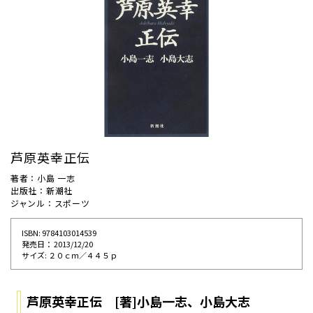
芦原英幸正伝
著者：小島 一志
出版社：新潮社
ジャンル：スポーツ
ISBN: 9784103014539
発売⽇： 2013/12/20
サイズ: ２０ｃｍ／４４５ｐ
芦原英幸正伝 [著]小島一志、小島大志