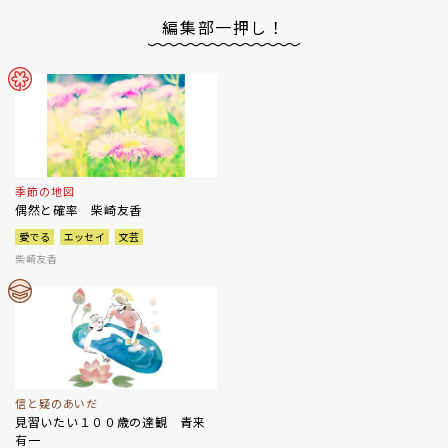
編集部一押し！
季節の地図
偶然と確率 柴崎友香
愛でる
エッセイ
文芸
柴崎友香
信と疑のあいだ
見習いたい１００歳の達観 青来
有一