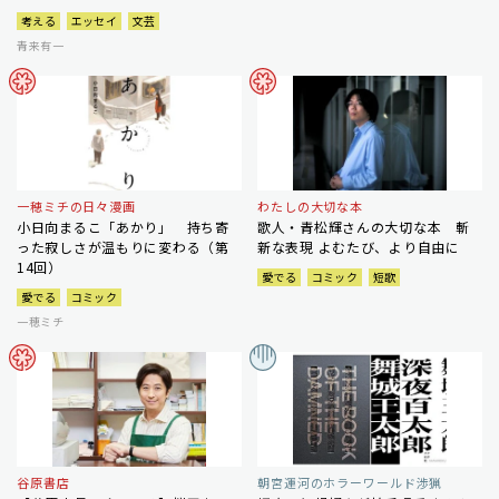
考える
エッセイ
文芸
青来有一
一穂ミチの日々漫画
わたしの大切な本
小日向まるこ「あかり」 持ち寄
歌人・青松輝さんの大切な本 斬
った寂しさが温もりに変わる（第
新な表現 よむたび、より自由に
14回）
愛でる
コミック
短歌
愛でる
コミック
一穂ミチ
谷原書店
朝宮運河のホラーワールド渉猟