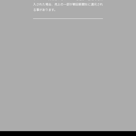
入された場合、売上の一部が朝日新聞社に還元され
る事があります。