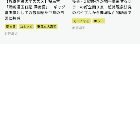
【谷原店長のオススメ】桜玉吉
怪奇・幻想好きが拍手喝采するホ
「満喫漫玉日記 深夜便」 ギャグ
ラーの好企画３点 超常現象研究
漫画家としての苦悩経た中年の日
のバイブルから舞城版百物語まで
常に共感
ぞっとする
ホラー
愛でる
コミック
東日本大震災
朝宮運河
谷原章介