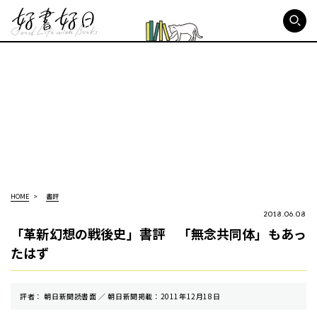
好書好日
HOME
書評
2018.06.08
「革新幻想の戦後史」書評 「無念共同体」もあっ
たはず
評者： 朝日新聞読書面 ／ 朝⽇新聞掲載：2011年12月18日