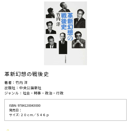
革新幻想の戦後史
著者：竹内 洋
出版社：中央公論新社
ジャンル：社会・時事・政治・行政
ISBN: 9784120043000
発売⽇：
サイズ: ２０ｃｍ／５４６ｐ