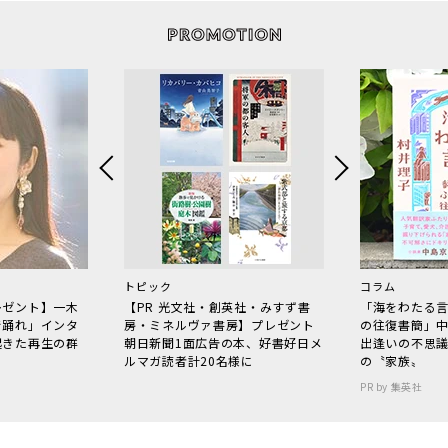
トピック
コラム
レゼント】一木
【PR 光文社・創英社・みすず書
「海をわたる
で踊れ」インタ
房・ミネルヴァ書房】プレゼント
の往復書簡」
起きた再生の群
朝日新聞1面広告の本、好書好日メ
出逢いの不思
ルマガ読者計20名様に
の〝家族〟
PR by 集英社