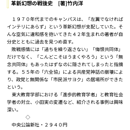
革新幻想の戦後史 [著]竹内洋
１９７０年代までのキャンパスは、「左翼でなければ
インテリにあらず」という革新幻想が支配していた。そ
んな空気に違和感を抱いてきた４２年生まれの著者が自
分史とともに過去を見つめ直す。
敗戦感情には「過ちを繰り返さない」「悔恨共同体」
だけでなく、「こんどこそはうまくやろう」という「無
念共同体」もあったはずなのに隠されてしまったと指摘
する。５５年の「六全協」による共産党神話の崩壊によ
り、政党と無関係な「市民派サヨク」の居場所ができた
という。
東大教育学部における「進歩的教育学者」と教育社会
学者の対立、小田実の変遷など、紹介される事例は興味
深い。
◇
中央公論新社・２９４０円