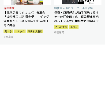
谷原書店
朝宮運河のホラーワールド渉猟
【谷原店長のオススメ】桜玉吉
怪奇・幻想好きが拍手喝采するホ
「満喫漫玉日記 深夜便」 ギャグ
ラーの好企画３点 超常現象研究
漫画家としての苦悩経た中年の日
のバイブルから舞城版百物語まで
常に共感
ぞっとする
ホラー
愛でる
コミック
東日本大震災
朝宮運河
谷原章介