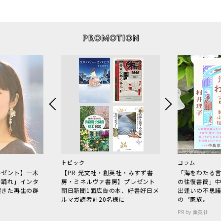
トピック
コラム
レゼント】一木
【PR 光文社・創英社・みすず書
「海をわたる
で踊れ」インタ
房・ミネルヴァ書房】プレゼント
の往復書簡」
起きた再生の群
朝日新聞1面広告の本、好書好日メ
出逢いの不思
ルマガ読者計20名様に
の〝家族〟
PR by 集英社