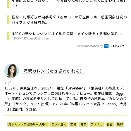
小日向まるこ「あかり」 持ち寄った寂しさが温もりに変わる（第14
回）
怪奇・幻想好きが拍手喝采するホラーの好企画３点 超常現象研究の
バイブルから舞城版...
NARSの新クレンジングオイルで毎朝、メイク映えする潤い美肌へ
(PR)NARS on 美的.com
Recommended by
滝沢カレン（たきざわかれん）
モデル
1992年、東京生まれ。2008年、雑誌「Seventeen」（集英社）の専属モデル
オーディションでグランプリに選ばれモデルデビュー。現在は雑誌「Oggi」
（小学館）の専属モデルとして活動している。自身初の料理本『カレンの台
所』（サンクチュアリ出版）で2021年「料理レシピ本大賞 in Japan」大賞
（料理部門）を受賞。
滝沢カレンの物語の一歩先へ
笑う・泣く
玄冬
古典
アメリカ
青春
夫婦