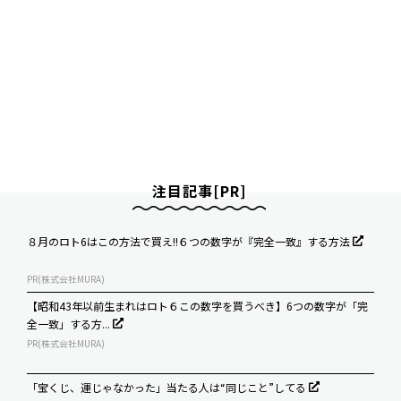
注目記事[PR]
８月のロト6はこの方法で買え!!６つの数字が『完全一致』する方法
PR(株式会社MURA)
【昭和43年以前生まれはロト６この数字を買うべき】6つの数字が「完
全一致」する方...
PR(株式会社MURA)
「宝くじ、運じゃなかった」当たる人は“同じこと”してる