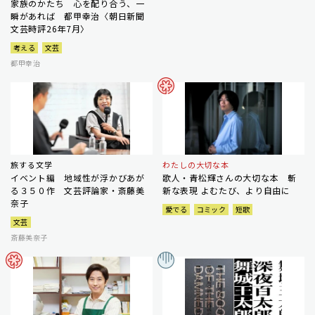
家族のかたち 心を配り合う、一
瞬があれば 都甲幸治〈朝日新聞
文芸時評26年7月〉
考える
文芸
都甲幸治
旅する文学
わたしの大切な本
イベント編 地域性が浮かびあが
歌人・青松輝さんの大切な本 斬
る３５０作 文芸評論家・斎藤美
新な表現 よむたび、より自由に
奈子
愛でる
コミック
短歌
文芸
斎藤美奈子