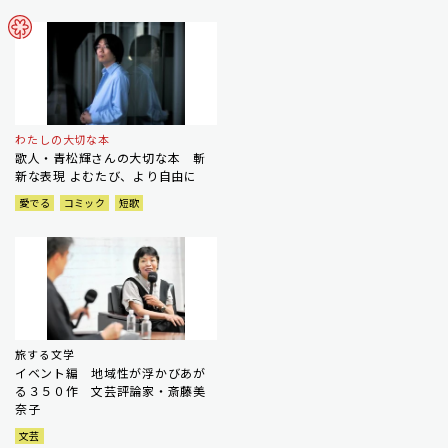
わたしの大切な本
歌人・青松輝さんの大切な本 斬
新な表現 よむたび、より自由に
愛でる
コミック
短歌
旅する文学
イベント編 地域性が浮かびあが
る３５０作 文芸評論家・斎藤美
奈子
文芸