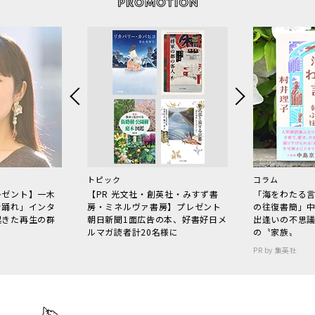
トピック
コラム
レゼント】一木
【PR 光文社・創英社・みすず書
「海をわたる
で踊れ」インタ
房・ミネルヴァ書房】プレゼント
の往復書簡」
起きた再生の群
朝日新聞1面広告の本、好書好日メ
出逢いの不思
ルマガ読者計20名様に
の〝家族〟
PR by 集英社