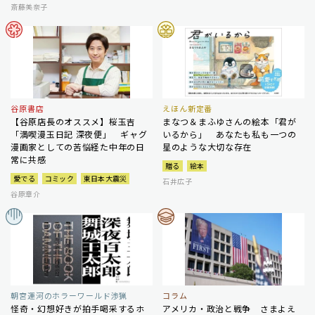
斎藤美奈子
谷原書店
えほん新定番
【谷原店長のオススメ】桜玉吉
まなつ＆まふゆさんの絵本「君が
「満喫漫玉日記 深夜便」 ギャグ
いるから」 あなたも私も一つの
漫画家としての苦悩経た中年の日
星のような大切な存在
常に共感
贈る
絵本
愛でる
コミック
東日本大震災
石井広子
谷原章介
朝宮運河のホラーワールド渉猟
コラム
怪奇・幻想好きが拍手喝采するホ
アメリカ・政治と戦争 さまよえ