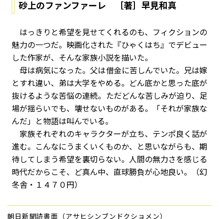
砂上のファンファーレ ［著］早見和真
はっきりと希望を見せてくれるのも、フィクションの
魅力の一つだ。映画化された『ひゃくはち』でデビュー
した作家が、そんな家族小説を描いた。
母は病気になった。父は借金に苦しんでいた。兄は嫁
とすれ違い、弟は大学をやめる。どん底かと思った底が
抜けるような苦悩の連続。ただどんな苦しみが迫り、足
場が揺らいでも、壊せないものがある。「それが家族な
んだ」と物語は叫んでいる。
家族それぞれのキャラクターが立ち、テンポ良く話が
進む。こんなにうまくいくものか、と思いながらも、期
待してしまう希望を裏切らない。人間の無力さを感じる
時代だからこそ、ど真ん中、直球勝負が心地良い。（幻
冬舎・１４７０円）
朝日新聞読書面（アサヒシンブンドクショメン）