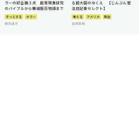
ラーの好企画３点 超常現象研究
る超大国のゆくえ 【じんぶん堂
のバイブルから舞城版百物語まで
注目記事セレクト】
ぞっとする
ホラー
考える
アメリカ
政治
朝宮運河
加賀直樹