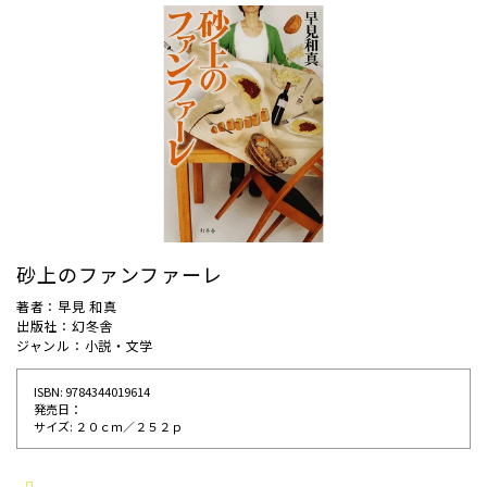
砂上のファンファーレ
著者：早見 和真
出版社：幻冬舎
ジャンル：小説・文学
ISBN: 9784344019614
発売⽇：
サイズ: ２０ｃｍ／２５２ｐ