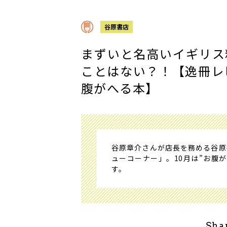
谷原書店
まずいと名高いイギリス
ことはない？！【逸冊レ
腹がへる本】
谷原章介さんが店長を務める谷原
ューコーナー」。10月は”お腹
す。
Sha