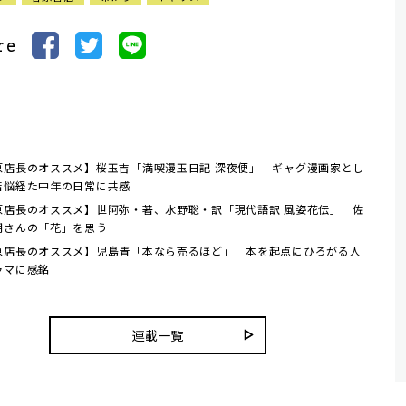
re
原店長のオススメ】桜玉吉「満喫漫玉日記 深夜便」 ギャグ漫画家とし
苦悩経た中年の日常に共感
原店長のオススメ】世阿弥・著、水野聡・訳「現代語訳 風姿花伝」 佐
朗さんの「花」を思う
原店長のオススメ】児島青「本なら売るほど」 本を起点にひろがる人
ラマに感銘
連載一覧