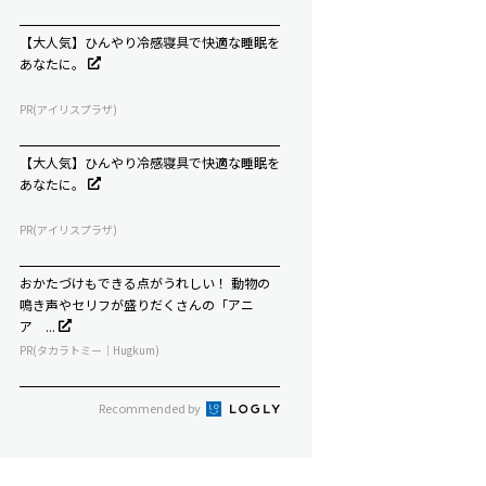
【大人気】ひんやり冷感寝具で快適な睡眠を
あなたに。
PR(アイリスプラザ)
【大人気】ひんやり冷感寝具で快適な睡眠を
あなたに。
PR(アイリスプラザ)
おかたづけもできる点がうれしい！ 動物の
鳴き声やセリフが盛りだくさんの「アニ
ア ...
PR(タカラトミー｜Hugkum)
Recommended by