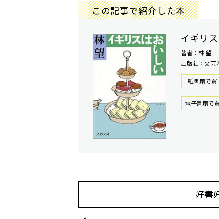
この記事で紹介した本
イギリス
著者：林 望
出版社：文芸
紙書籍で買
電⼦書籍で
好書