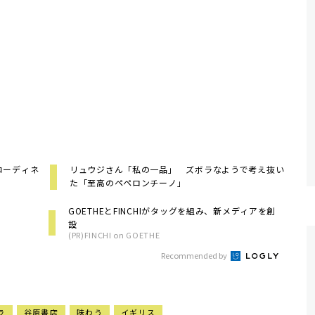
コーディネ
リュウジさん「私の一品」 ズボラなようで考え抜い
た「至高のペペロンチーノ」
GOETHEとFINCHIがタッグを組み、新メディアを創
設
(PR)FINCHI on GOETHE
Recommended by
ラ
谷原書店
味わう
イギリス