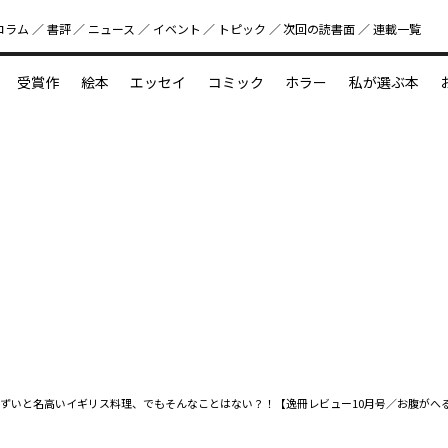
コラム
書評
ニュース
イベント
トピック
次回の読書⾯
連載一覧
好書好日
受賞作
絵本
エッセイ
コミック
ホラー
私が選ぶ本
？
えほん新定番
今めぐりたい児童文学の世界
図鑑の中の小宇宙
ずいと名高いイギリス料理、でもそんなことはない？！【逸冊レビュー10月号／お腹がへ