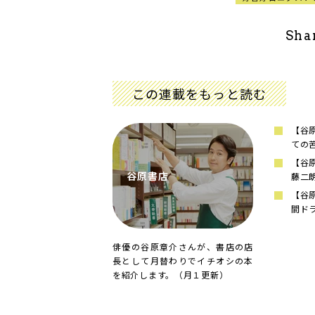
Sha
この連載をもっと読む
【谷
ての
【谷
谷原書店
藤二
【谷
間ド
俳優の谷原章介さんが、書店の店
長として月替わりでイチオシの本
を紹介します。（月１更新）