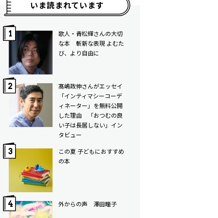
いま読まれています
歌人・青松輝さんの大切
な本 斬新な表現 よむた
び、より自由に
髙嶋政伸さんがエッセイ
「インティマシーコーデ
ィネーター」を無料公開
した理由 「おつむの良
い子は長居しない」イン
タビュー
この夏 子どもにおすすめ
の本
外からの声 澤田瞳子