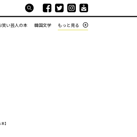
お笑い芸人の本
韓国文学
もっと見る
本屋は生きている
働きざかりの君たちへ
る本】