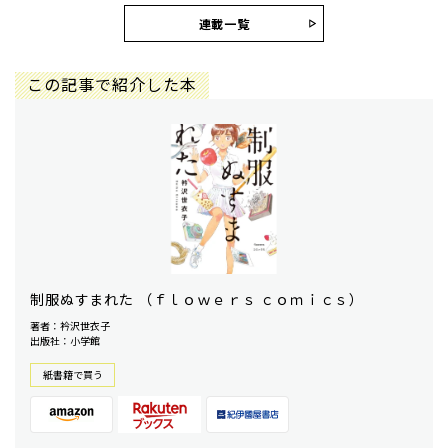
連載一覧
この記事で紹介した本
制服ぬすまれた （ｆｌｏｗｅｒｓ ｃｏｍｉｃｓ）
著者：衿沢世衣子
出版社：小学館
紙書籍で買う