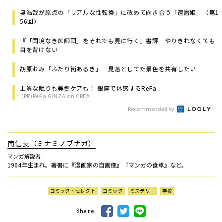
奥浩哉が原点の「リアルな性転換」に改めて向き合う「還暦姫」（第1
56回）
『「国境なき医師団」をそれでも見に行く』書評 やりきれなくても
目を背けない
胡原おみ「ふたり街あるき」 見落としてた景色を共有したい
上質な眠りも美髪ケアも！ 銀座で体感するReFa
(PR)ReFa GINZA on CREA
Recommended by
南信長（ミナミノブナガ）
マンガ解説者
1964年生まれ。著書に『漫画家の自画像』『マンガの食卓』など。
コミック・セレクト
コミック
ミステリー
学校
Share