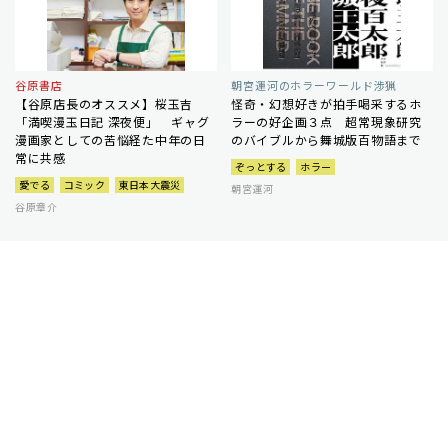
谷原書店
朝宮運河のホラーワールド渉猟
【谷原店長のオススメ】桜玉吉
怪奇・幻想好きが拍手喝采するホ
「満喫漫玉日記 深夜便」 ギャグ
ラーの好企画３点 超常現象研究
漫画家としての苦悩経た中年の日
のバイブルから舞城版百物語まで
常に共感
ぞっとする
ホラー
愛でる
コミック
東日本大震災
朝宮運河
谷原章介