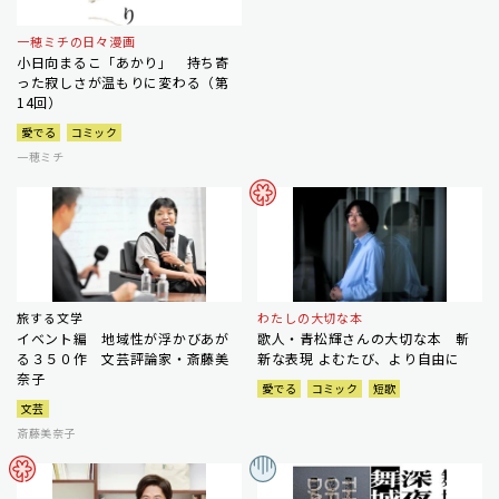
一穂ミチの日々漫画
小日向まるこ「あかり」 持ち寄
った寂しさが温もりに変わる（第
14回）
愛でる
コミック
一穂ミチ
旅する文学
わたしの大切な本
イベント編 地域性が浮かびあが
歌人・青松輝さんの大切な本 斬
る３５０作 文芸評論家・斎藤美
新な表現 よむたび、より自由に
奈子
愛でる
コミック
短歌
文芸
斎藤美奈子