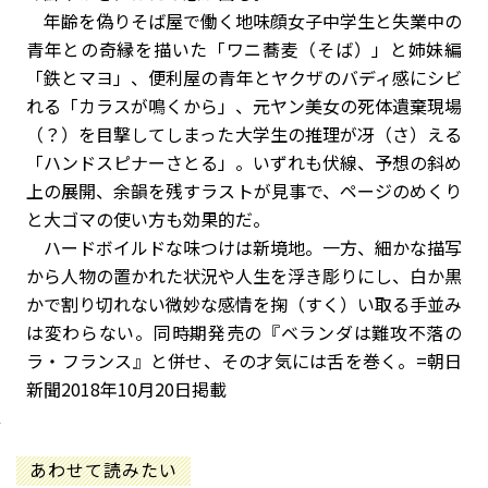
年齢を偽りそば屋で働く地味顔女子中学生と失業中の
青年との奇縁を描いた「ワニ蕎麦（そば）」と姉妹編
「鉄とマヨ」、便利屋の青年とヤクザのバディ感にシビ
れる「カラスが鳴くから」、元ヤン美女の死体遺棄現場
（？）を目撃してしまった大学生の推理が冴（さ）える
「ハンドスピナーさとる」。いずれも伏線、予想の斜め
上の展開、余韻を残すラストが見事で、ページのめくり
と大ゴマの使い方も効果的だ。
ハードボイルドな味つけは新境地。一方、細かな描写
から人物の置かれた状況や人生を浮き彫りにし、白か黒
かで割り切れない微妙な感情を掬（すく）い取る手並み
は変わらない。同時期発売の『ベランダは難攻不落の
ラ・フランス』と併せ、その才気には舌を巻く。=朝日
新聞2018年10月20日掲載
あわせて読みたい