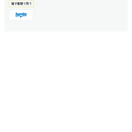
電⼦書籍で買う