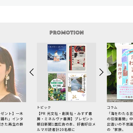
トピック
コラム
レゼント】一木
【PR 光文社・創英社・みすず書
「海をわたる
で踊れ」インタ
房・ミネルヴァ書房】プレゼント
の往復書簡」
起きた再生の群
朝日新聞1面広告の本、好書好日メ
出逢いの不思
ルマガ読者計20名様に
の〝家族〟