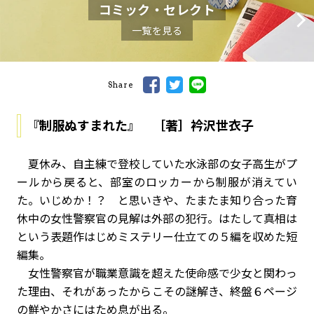
コミック・セレクト
一覧を見る
Share
『制服ぬすまれた』 ［著］衿沢世衣子
夏休み、自主練で登校していた水泳部の女子高生がプ
ールから戻ると、部室のロッカーから制服が消えてい
た。いじめか！？ と思いきや、たまたま知り合った育
休中の女性警察官の見解は外部の犯行。はたして真相は――
という表題作はじめミステリー仕立ての５編を収めた短
編集。
女性警察官が職業意識を超えた使命感で少女と関わっ
た理由、それがあったからこその謎解き、終盤６ページ
の鮮やかさにはため息が出る。