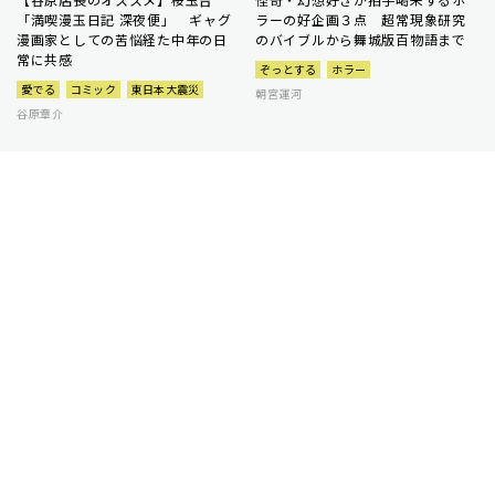
「満喫漫玉日記 深夜便」 ギャグ
ラーの好企画３点 超常現象研究
漫画家としての苦悩経た中年の日
のバイブルから舞城版百物語まで
常に共感
ぞっとする
ホラー
愛でる
コミック
東日本大震災
朝宮運河
谷原章介