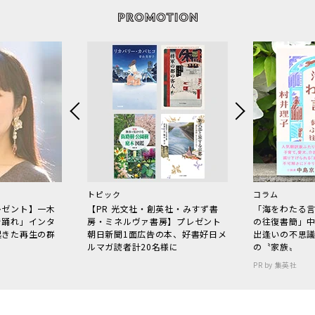
トピック
コラム
レゼント】一木
【PR 光文社・創英社・みすず書
「海をわたる
で踊れ」インタ
房・ミネルヴァ書房】プレゼント
の往復書簡」
起きた再生の群
朝日新聞1面広告の本、好書好日メ
出逢いの不思
ルマガ読者計20名様に
の〝家族〟
PR by 集英社