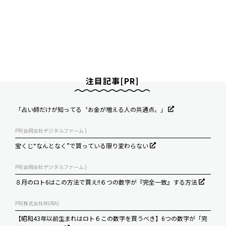
注目記事[PR]
「占い師だけが知ってる〝お金が増える人の共通点〟」
PR(合同会社デジタルファーム )
宝くじ“なんとなく”で買っている限り変わらない
PR(合同会社デジタルファーム )
８月のロト6はこの方法で買え!!６つの数字が『完全一致』する方法
PR(株式会社MURA)
【昭和43年以前生まれはロト６この数字を買うべき】6つの数字が「完