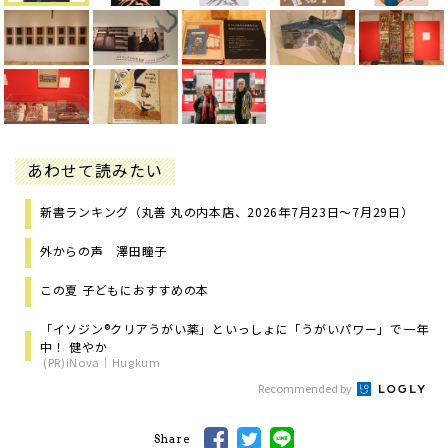
あわせて読みたい
新書ランキング（丸善 丸の内本店、2026年7月23日～7月29日）
外からの声 澤田瞳子
この夏 子どもにおすすめの本
「イソジン®クリアうがい薬」といっしょに「うがいパワー」で一年
中！ 健やか
(PR)iNova｜Hugkum
Recommended by
Share