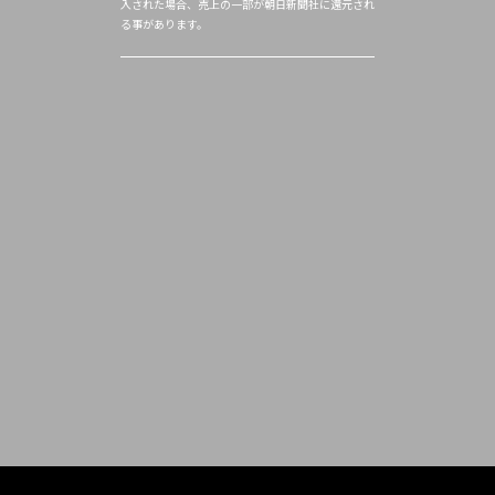
入された場合、売上の一部が朝日新聞社に還元され
る事があります。