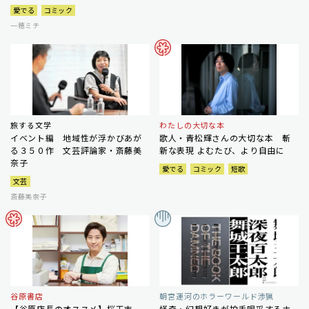
愛でる
コミック
一穂ミチ
旅する文学
わたしの大切な本
イベント編 地域性が浮かびあが
歌人・青松輝さんの大切な本 斬
る３５０作 文芸評論家・斎藤美
新な表現 よむたび、より自由に
奈子
愛でる
コミック
短歌
文芸
斎藤美奈子
谷原書店
朝宮運河のホラーワールド渉猟
【谷原店長のオススメ】桜玉吉
怪奇・幻想好きが拍手喝采するホ