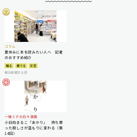
コラム
夏休みに本を読みたい人へ 記者
のおすすめ紹介
贈る
愛でる
文芸
朝日新聞文化部
一穂ミチの日々漫画
小日向まるこ「あかり」 持ち寄
った寂しさが温もりに変わる（第
14回）