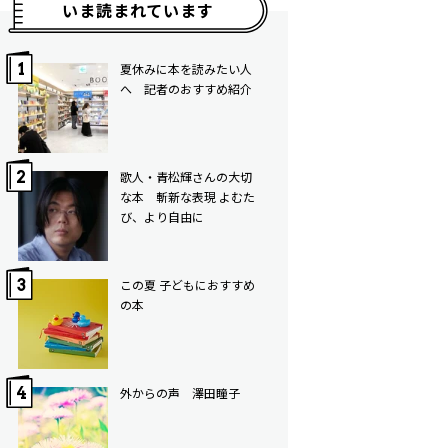
いま読まれています
夏休みに本を読みたい人
へ 記者のおすすめ紹介
歌人・青松輝さんの大切
な本 斬新な表現 よむた
び、より自由に
この夏 子どもにおすすめ
の本
外からの声 澤田瞳子