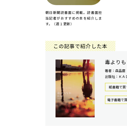
朝日新聞読書面に掲載。読書面担
当記者がおすすめの本を紹介しま
す。（週１更新）
この記事で紹介した本
毒よりも
著者：森晶麿
出版社：ＫＡ
紙書籍で買
電⼦書籍で