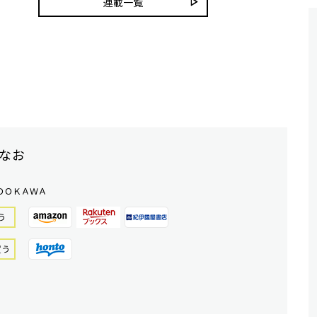
連載一覧
なお
ＤＯＫＡＷＡ
う
買う