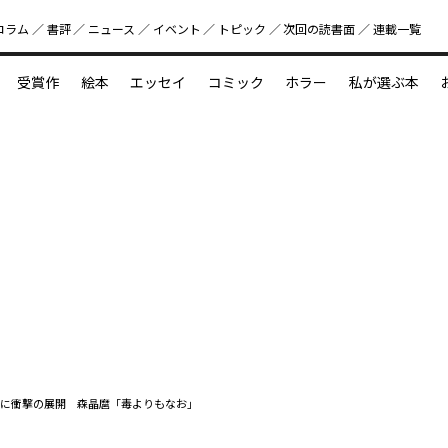
コラム
書評
ニュース
イベント
トピック
次回の読書⾯
連載一覧
好書好日
受賞作
絵本
エッセイ
コミック
ホラー
私が選ぶ本
？
えほん新定番
今めぐりたい児童文学の世界
図鑑の中の小宇宙
に衝撃の展開 森晶麿「毒よりもなお」