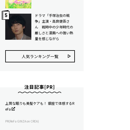
ドラマ「手塚治虫の戦
争」主演・高良健吾さ
ん 戦時中の少年時代の
厳しさと漫画への強い熱
量を感じながら
人気ランキング⼀覧
注目記事[PR]
上質な眠りも美髪ケアも！ 銀座で体感するR
eFa
PR(ReFa GINZA on CREA)