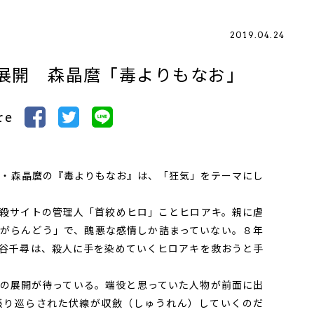
2019.04.24
展開 森晶麿「毒よりもなお」
re
・森晶麿の『毒よりもなお』は、「狂気」をテーマにし
殺サイトの管理人「首絞めヒロ」ことヒロアキ。親に虐
がらんどう」で、醜悪な感情しか詰まっていない。８年
谷千尋は、殺人に手を染めていくヒロアキを救おうと手
の展開が待っている。端役と思っていた人物が前面に出
張り巡らされた伏線が収斂（しゅうれん）していくのだ