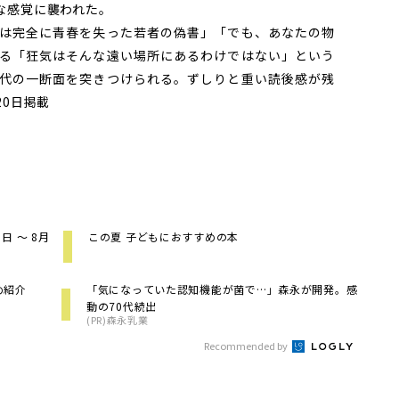
な感覚に襲われた。
は完全に青春を失った若者の偽書」「でも、あなたの物
る「狂気はそんな遠い場所にあるわけではない」という
代の一断面を突きつけられる。ずしりと重い読後感が残
20日掲載
 ～ 8月
この夏 子どもにおすすめの本
め紹介
「気になっていた認知機能が菌で…」森永が開発。感
動の70代続出
(PR)森永乳業
Recommended by