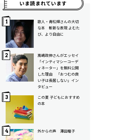
いま読まれています
歌人・青松輝さんの大切
な本 斬新な表現 よむた
び、より自由に
髙嶋政伸さんがエッセイ
「インティマシーコーデ
ィネーター」を無料公開
した理由 「おつむの良
い子は長居しない」イン
タビュー
この夏 子どもにおすすめ
の本
外からの声 澤田瞳子