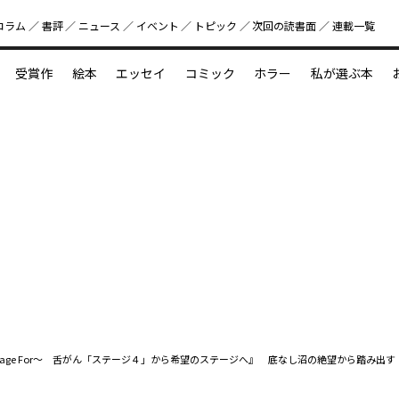
コラム
書評
ニュース
イベント
トピック
次回の読書⾯
連載一覧
好書好日
受賞作
絵本
エッセイ
コミック
ホラー
私が選ぶ本
？
えほん新定番
今めぐりたい児童文学の世界
図鑑の中の小宇宙
tage For～ 舌がん「ステージ４」から希望のステージへ』 底なし沼の絶望から踏み出