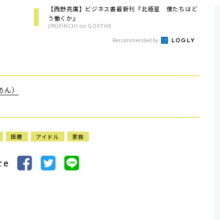
【西野亮廣】ビジネス書最新刊『北極星 僕たちはど
う働くか』
(PR)FINCHI on GOETHE
Recommended by
めん）
医療
アイドル
家族
re