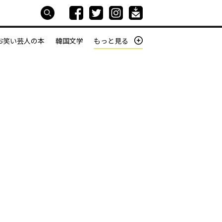
お笑い芸人の本
韓国文学
もっと見る
本屋は生きている
働きざかりの君たちへ
す