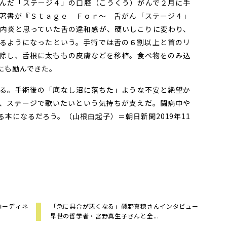
んだ「ステージ４」の口腔（こうくう）がんで２月に手
著書が『Ｓｔａｇｅ Ｆｏｒ～ 舌がん「ステージ４」
内炎と思っていた舌の違和感が、硬いしこりに変わり、
るようになったという。手術では舌の６割以上と首のリ
除し、舌根に太ももの皮膚などを移植。食べ物をのみ込
にも励んできた。
る。手術後の「底なし沼に落ちた」ような不安と絶望か
、ステージで歌いたいという気持ちが支えだ。闘病中や
本になるだろう。（山根由起子）＝朝日新聞2019年11
コーディネ
「急に具合が悪くなる」磯野真穂さんインタビュー
早世の哲学者・宮野真生子さんと全...