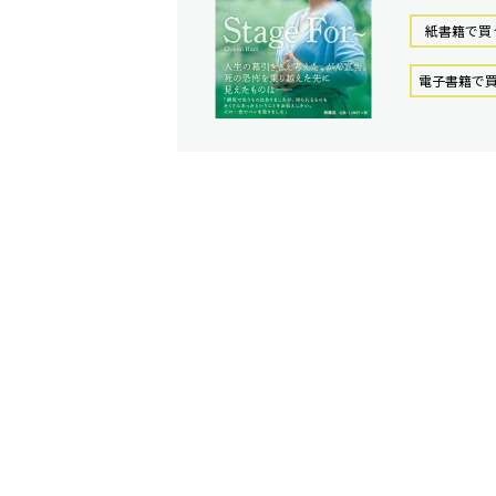
紙書籍で買
電⼦書籍で