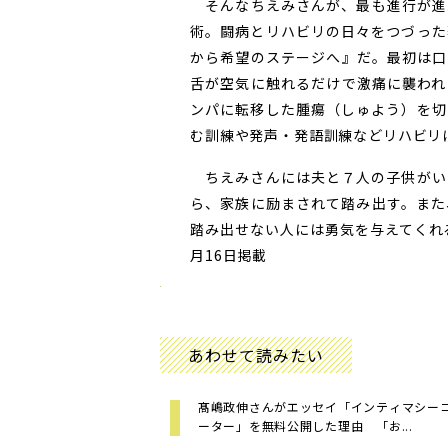
そんなちえみさんが、最も進行が進
術。闘病とリハビリの日々をつづった
から希望のステージへ』だ。最初は口
舌が空気に触れるだけで激痛に襲われ
ンパに転移した腫瘍（しゅよう）を切
む訓練や発声・発語訓練などリハビリ
ちえみさんには夫と７人の子供がい
ら、家族に励まされて踏み出す。また
踏み出せない人には勇気を与えてくれる
月16日掲載
あわせて読みたい
髙嶋政伸さんがエッセイ「インティマシー
ーター」を無料公開した理由 「お...