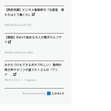
【西野亮廣】ビジネス書最新刊『北極星 僕
たちはどう働くか』
PR(FINCHI on GOETHE)
【銀座】ReFaで始める大人の贅沢セルフケ
ア
PR(ReFa GINZA on CREA)
おかたづけもできる点がうれしい！ 動物の
鳴き声やセリフが盛りだくさんの「アニ
ア ...
PR(タカラトミー｜Hugkum)
Recommended by