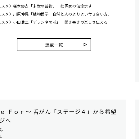
ススメ〉椹木野衣「末世の芸術」 批評家の信念示す
ススメ〉川原伸晃「植物哲学 自然と人のよりよい付き合い方」
ススメ〉小田豊二「デラシネの花」 聞き書きの楽しさ伝える
連載一覧
ｅ Ｆｏｒ〜 舌がん「ステージ４」から希望
ジへ
み
社