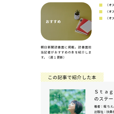
〈オ
〈オ
〈オ
おすすめ
朝日新聞読書面に掲載。読書面担
当記者がおすすめの本を紹介しま
す。（週１更新）
この記事で紹介した本
Ｓｔａｇ
のステー
著者：堀 ちえ
出版社：扶桑