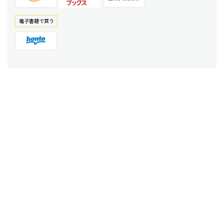
電⼦書籍で買う