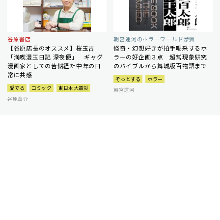
谷原書店
朝宮運河のホラーワールド渉猟
【谷原店長のオススメ】桜玉吉
怪奇・幻想好きが拍手喝采するホ
「満喫漫玉日記 深夜便」 ギャグ
ラーの好企画３点 超常現象研究
漫画家としての苦悩経た中年の日
のバイブルから舞城版百物語まで
常に共感
ぞっとする
ホラー
愛でる
コミック
東日本大震災
朝宮運河
谷原章介