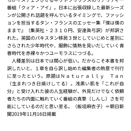
番組「クィア・アイ」。日本に出張収録した最新シーズ
ンが公開され話題を呼んでいるタイミングで、ファッシ
ョンを担当するタン・フランスのエッセー集『僕は僕の
ままで』（集英社・２３１０円、安達眞弓訳）が邦訳さ
れた。英国のパキスタン移民３世としていじめと差別に
さらされた少年時代や、服飾に情熱を見いだしていく青
春時代を赤裸々かつユーモラスにつづる。
人種差別は日本では関心が低い。だからこそ本書を邦
訳したいと、１章を自ら訳し始めた編集者の熱意で刊行
に至ったという。原題はＮａｔｕｒａｌｌｙ Ｔａｎ
（生まれつき日焼けしてる）。浅黒い肌を「これが自
分」と受け入れた彼の人生経験が、外見だけでなく依頼
者たちの内面に触れていく番組の真摯（しんし）さを可
能にしているのだと思い至る。（板垣麻衣子）＝朝日新
聞2019年11月16日掲載