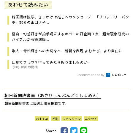
あわせて読みたい
韓国語は独学、きっかけは推しへのメッセージ 「ブロッコリーパン
チ」訳者の山口さや...
怪奇・幻想好きが拍手喝采するホラーの好企画３点 超常現象研究の
バイブルから舞城版...
歌人・青松輝さんの大切な本 斬新な表現 よむたび、より自由に
団地でフリマ？行ってみたら掘り出しものが…
(PR)UR都市機構
Recommended by
朝日新聞読書面（あさひしんぶんどくしょめん）
朝日新聞読書面は毎週土曜日掲載です。
おすすめ
差別
ファッション
エッセイ
Share