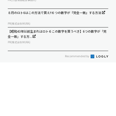
８月のロト6はこの方法で買え!!６つの数字が『完全一致』する方法
PR(株式会社MURA)
【昭和43年以前生まれはロト６この数字を買うべき】6つの数字が「完
全一致」する方...
PR(株式会社MURA)
Recommended by