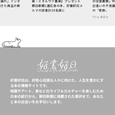
で踊れ」インタ
房・ミネルヴァ書房】プレゼント
の往復書簡」
起きた再生の群
朝日新聞1面広告の本、好書好日メ
出逢いの不思
ルマガ読者計20名様に
の〝家族〟
PR by 集英社
好書好日は、好奇心旺盛な人々に向けた、人生を豊かにす
る本の情報サイトです。
映画やアート、食などのライフ＆カルチャーを楽しむため
の本の紹介から、朝日新聞に掲載された書評まで、あなた
と本の出会いをお手伝いします。