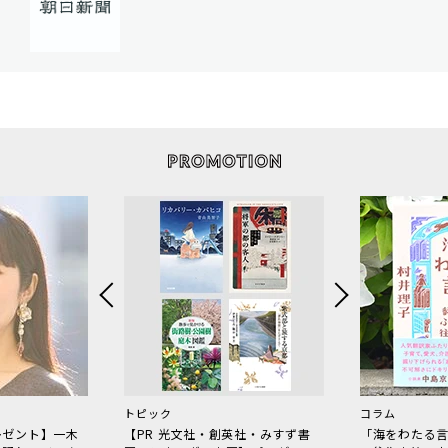
トピック
コラム
レゼント】一木
【PR 光文社・創英社・みすず書
「海をわたる