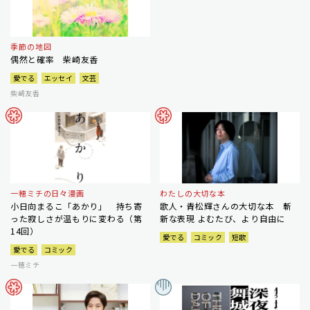
季節の地図
偶然と確率 柴崎友香
愛でる
エッセイ
文芸
柴崎友香
一穂ミチの日々漫画
わたしの大切な本
小日向まるこ「あかり」 持ち寄
歌人・青松輝さんの大切な本 斬
った寂しさが温もりに変わる（第
新な表現 よむたび、より自由に
14回）
愛でる
コミック
短歌
愛でる
コミック
一穂ミチ