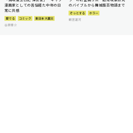
漫画家としての苦悩経た中年の日
のバイブルから舞城版百物語まで
常に共感
ぞっとする
ホラー
愛でる
コミック
東日本大震災
朝宮運河
谷原章介