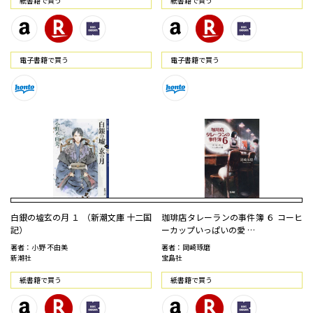
紙書籍で買う
紙書籍で買う
電⼦書籍で買う
電⼦書籍で買う
白銀の墟玄の月 １ （新潮文庫 十二国
珈琲店タレーランの事件簿 ６ コーヒ
記）
ーカップいっぱいの愛 …
著者：小野 不由美
著者：岡崎琢磨
新潮社
宝島社
紙書籍で買う
紙書籍で買う