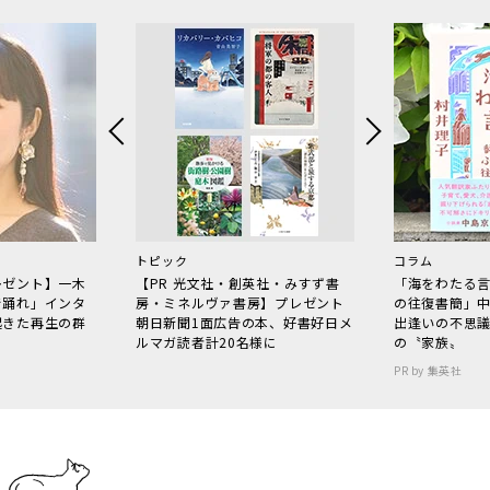
トピック
コラム
レゼント】一木
【PR 光文社・創英社・みすず書
「海をわたる
で踊れ」インタ
房・ミネルヴァ書房】プレゼント
の往復書簡」
起きた再生の群
朝日新聞1面広告の本、好書好日メ
出逢いの不思
ルマガ読者計20名様に
の〝家族〟
PR by 集英社