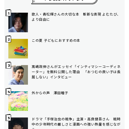
歌人・青松輝さんの大切な本 斬新な表現 よむたび、
より自由に
この夏 子どもにおすすめの本
髙嶋政伸さんがエッセイ「インティマシーコーディネ
ーター」を無料公開した理由 「おつむの良い子は長
居しない」インタビュー
外からの声 澤田瞳子
ドラマ「手塚治虫の戦争」主演・高良健吾さん 戦時
中の少年時代の厳しさと漫画への強い熱量を感じなが