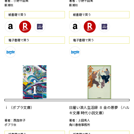
著者：小野不由美
著者：小野不由美
新潮社
新潮社
紙書籍で買う
紙書籍で買う
電⼦書籍で買う
電⼦書籍で買う
ｉ （ポプラ文庫）
日雇い浪人生活録 ８ 金の悪夢 （ハル
キ文庫 時代小説文庫）
著者：西加奈子
著者：上田秀人
ポプラ社
角川春樹事務所