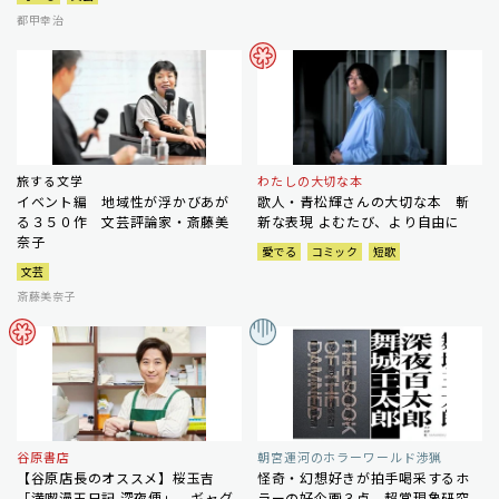
都甲幸治
旅する文学
わたしの大切な本
イベント編 地域性が浮かびあが
歌人・青松輝さんの大切な本 斬
る３５０作 文芸評論家・斎藤美
新な表現 よむたび、より自由に
奈子
愛でる
コミック
短歌
文芸
斎藤美奈子
谷原書店
朝宮運河のホラーワールド渉猟
【谷原店長のオススメ】桜玉吉
怪奇・幻想好きが拍手喝采するホ
「満喫漫玉日記 深夜便」 ギャグ
ラーの好企画３点 超常現象研究