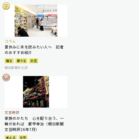
コラム
夏休みに本を読みたい人へ 記者
のおすすめ紹介
贈る
愛でる
文芸
朝日新聞文化部
文芸時評
家族のかたち 心を配り合う、一
瞬があれば 都甲幸治〈朝日新聞
文芸時評26年7月〉
考える
文芸