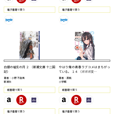
電⼦書籍で買う
電⼦書籍で買う
白銀の墟玄の月 ２ （新潮文庫 十二国
やはり俺の青春ラブコメはまちがっ
記）
ている。 １４ （ガガガ文…
著者：小野 不由美
著者：渡航
新潮社
小学館
紙書籍で買う
紙書籍で買う
電⼦書籍で買う
電⼦書籍で買う