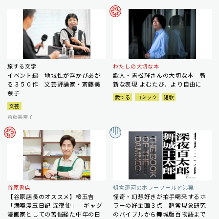
旅する文学
わたしの大切な本
イベント編 地域性が浮かびあが
歌人・青松輝さんの大切な本 斬
る３５０作 文芸評論家・斎藤美
新な表現 よむたび、より自由に
奈子
愛でる
コミック
短歌
文芸
斎藤美奈子
谷原書店
朝宮運河のホラーワールド渉猟
【谷原店長のオススメ】桜玉吉
怪奇・幻想好きが拍手喝采するホ
「満喫漫玉日記 深夜便」 ギャグ
ラーの好企画３点 超常現象研究
漫画家としての苦悩経た中年の日
のバイブルから舞城版百物語まで