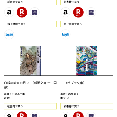
紙書籍で買う
紙書籍で買う
電⼦書籍で買う
電⼦書籍で買う
白銀の墟玄の月 ３ （新潮文庫 十二国
ｉ （ポプラ文庫）
記）
著者：小野不由美
著者：西加奈子
新潮社
ポプラ社
紙書籍で買う
紙書籍で買う