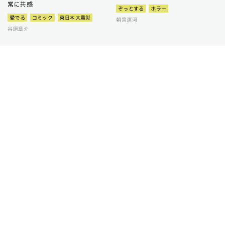
常に共感
ぞっとする
ホラー
愛でる
コミック
東日本大震災
朝宮運河
谷原章介