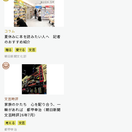
コラム
夏休みに本を読みたい人へ 記者
のおすすめ紹介
贈る
愛でる
文芸
朝日新聞文化部
文芸時評
家族のかたち 心を配り合う、一
瞬があれば 都甲幸治〈朝日新聞
文芸時評26年7月〉
考える
文芸
都甲幸治