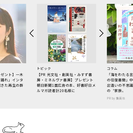
トピック
コラム
レゼント】一木
【PR 光文社・創英社・みすず書
「海をわたる
で踊れ」インタ
房・ミネルヴァ書房】プレゼント
の往復書簡」
起きた再生の群
朝日新聞1面広告の本、好書好日メ
出逢いの不思
ルマガ読者計20名様に
の〝家族〟
PR by 集英社