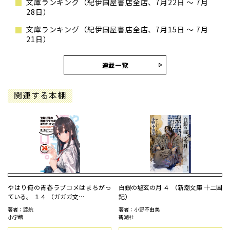
文庫ランキング（紀伊国屋書店全店、7月22日 ～ 7月
28日）
文庫ランキング（紀伊国屋書店全店、7月15日 ～ 7月
21日）
連載一覧
関連する本棚
やはり俺の青春ラブコメはまちがっ
白銀の墟玄の月 ４ （新潮文庫 十二国
ている。 １４ （ガガガ文…
記）
著者：渡航
著者：小野不由美
小学館
新潮社