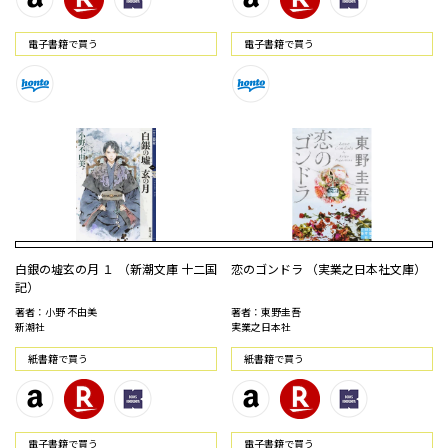
電⼦書籍で買う
電⼦書籍で買う
白銀の墟玄の月 １ （新潮文庫 十二国
恋のゴンドラ （実業之日本社文庫）
記）
著者：小野 不由美
著者：東野圭吾
新潮社
実業之日本社
紙書籍で買う
紙書籍で買う
電⼦書籍で買う
電⼦書籍で買う