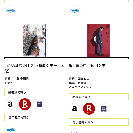
白銀の墟玄の月 ２ （新潮文庫 十二国
騙し絵の牙 （角川文庫）
記）
著者：小野 不由美
著者：塩田武士
新潮社
写真：大泉洋
ＫＡＤＯＫＡＷＡ
紙書籍で買う
紙書籍で買う
電⼦書籍で買う
電⼦書籍で買う