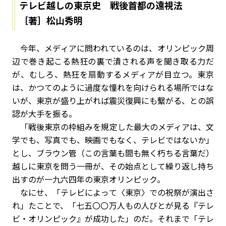
テレビ越しの東京史 戦後首都の遠視法
［著］松山秀明
今年、メディアに問われているのは、オリンピック周
辺で巻き起こる熱狂の裏で潰される声を聞き取る力だ
が、むしろ、熱狂を扇動するメディアが目立つ。東京
は、かつてのように過度な憧れを向けられる場所ではな
いが、東京が盛り上がれば震災復興にも繫がる、との誤
認が大手を振る。
「戦後東京の枠組みを規定した最大のメディアは、文
学でも、写真でも、映画でもなく、テレビではないか」
とし、ブラウン管（この言葉も間も無く朽ちる言葉だ）
越しに東京を問う一冊が、その始点として繰り返し持ち
出すのが一九六四年の東京オリンピック。
なにせ、「テレビによって〈東京〉での祝祭が演出さ
れ」たことで、「七五〇〇万人もの人びとが見る『テレ
ビ・オリンピック』が成功した」のだ。それまで「テレ