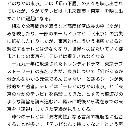
ビのなかの東京」には「都市下層」の人々も映し出され
ていたが、やがてテレビは「未来都市・東京」を映し出
すことに躍起になる。
相次ぐ公害問題を追うなど高度経済成長の歪（ゆが）
みを映したり、一部のホームドラマが「〈東京〉の喪失
に抵抗した」りしたが、東京とはこういう場所であると
規定するテレビは少なくなり、世界へ羽ばたいていく都
市としての東京を、テレビは捉えきれなくなる。
一九九一年に放送されたトレンディドラマ「東京ラブ
ストーリー」の赤名リカが、東京について「何があるか
分かんないから元気でるんじゃない」と語るシーンが象
徴的だと著者。テレビは「テレビのなかの東京」と「東
京のなかのテレビ」を循環してきた、とする言葉遊びの
ような論旨を読み込むと、確かに戦後から現在までの東
京を「遠視」してきた変遷が見えてくる。
昨今のテレビは「双方向性」なる言葉で視聴者に迎合
することが多い。「テレビなんて持ってない」という声