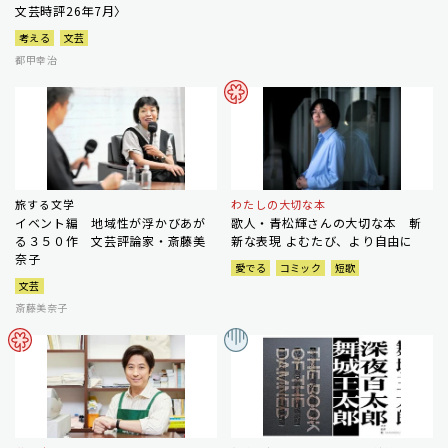
文芸時評26年7月〉
考える
文芸
都甲幸治
旅する文学
わたしの大切な本
イベント編 地域性が浮かびあが
歌人・青松輝さんの大切な本 斬
る３５０作 文芸評論家・斎藤美
新な表現 よむたび、より自由に
奈子
愛でる
コミック
短歌
文芸
斎藤美奈子