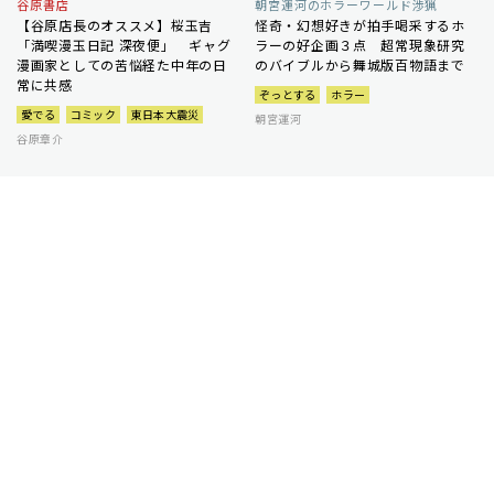
谷原書店
朝宮運河のホラーワールド渉猟
【谷原店長のオススメ】桜玉吉
怪奇・幻想好きが拍手喝采するホ
「満喫漫玉日記 深夜便」 ギャグ
ラーの好企画３点 超常現象研究
漫画家としての苦悩経た中年の日
のバイブルから舞城版百物語まで
常に共感
ぞっとする
ホラー
愛でる
コミック
東日本大震災
朝宮運河
谷原章介