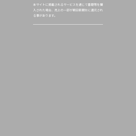
本サイトに掲載されるサービスを通じて書籍等を購
入された場合、売上の一部が朝日新聞社に還元され
る事があります。