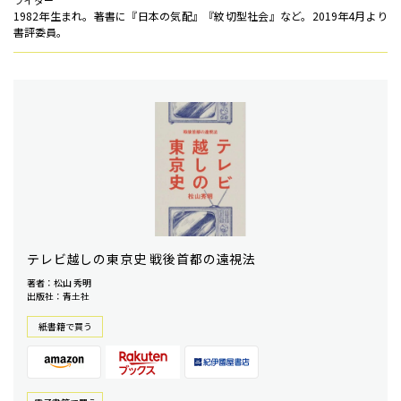
ライター
1982年生まれ。著書に『日本の気配』『紋切型社会』など。2019年4月より
書評委員。
テレビ越しの東京史 戦後首都の遠視法
著者：松山 秀明
出版社：青土社
紙書籍で買う