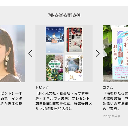
トピック
コラム
レゼント】一木
【PR 光文社・創英社・みすず書
「海をわたる
で踊れ」インタ
房・ミネルヴァ書房】プレゼント
の往復書簡」
起きた再生の群
朝日新聞1面広告の本、好書好日メ
出逢いの不思
ルマガ読者計20名様に
の〝家族〟
PR by 集英社