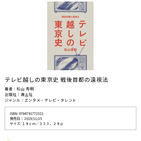
テレビ越しの東京史 戦後首都の遠視法
著者：松山 秀明
出版社：青土社
ジャンル：エンタメ・テレビ・タレント
ISBN: 9784791772322
発売⽇： 2019/11/25
サイズ: １９ｃｍ／３３３，２９ｐ