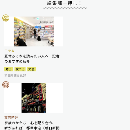
編集部一押し！
コラム
夏休みに本を読みたい人へ 記者
のおすすめ紹介
贈る
愛でる
文芸
朝日新聞文化部
文芸時評
家族のかたち 心を配り合う、一
瞬があれば 都甲幸治〈朝日新聞