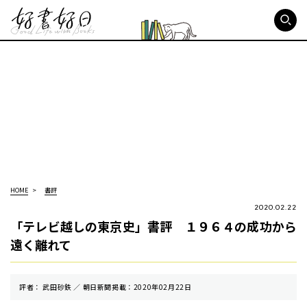
好書好日
HOME
書評
2020.02.22
「テレビ越しの東京史」書評 １９６４の成功から
遠く離れて
評者： 武田砂鉄 ／ 朝⽇新聞掲載：2020年02月22日