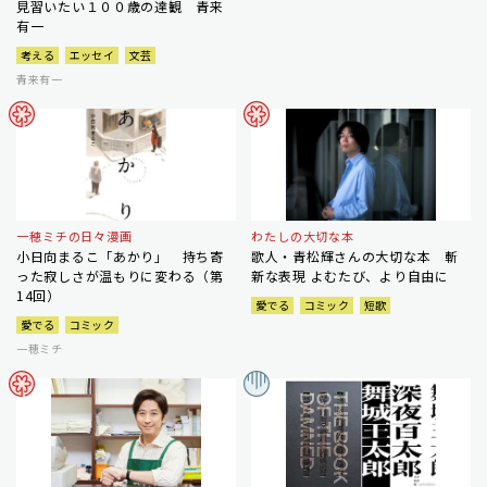
見習いたい１００歳の達観 青来
有一
考える
エッセイ
文芸
青来有一
一穂ミチの日々漫画
わたしの大切な本
小日向まるこ「あかり」 持ち寄
歌人・青松輝さんの大切な本 斬
った寂しさが温もりに変わる（第
新な表現 よむたび、より自由に
14回）
愛でる
コミック
短歌
愛でる
コミック
一穂ミチ