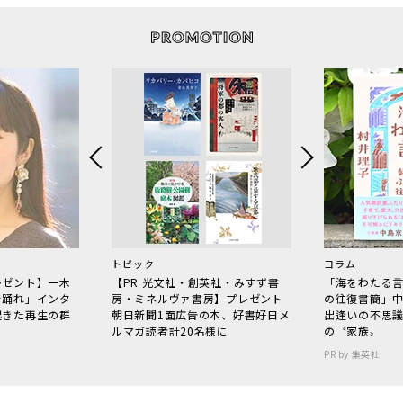
トピック
コラム
レゼント】一木
【PR 光文社・創英社・みすず書
「海をわたる
で踊れ」インタ
房・ミネルヴァ書房】プレゼント
の往復書簡」
起きた再生の群
朝日新聞1面広告の本、好書好日メ
出逢いの不思
ルマガ読者計20名様に
の〝家族〟
PR by 集英社