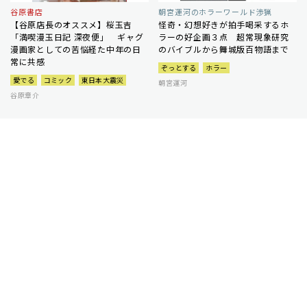
谷原書店
朝宮運河のホラーワールド渉猟
【谷原店長のオススメ】桜玉吉
怪奇・幻想好きが拍手喝采するホ
「満喫漫玉日記 深夜便」 ギャグ
ラーの好企画３点 超常現象研究
漫画家としての苦悩経た中年の日
のバイブルから舞城版百物語まで
常に共感
ぞっとする
ホラー
愛でる
コミック
東日本大震災
朝宮運河
谷原章介