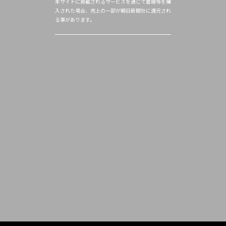
本サイトに掲載されるサービスを通じて書籍等を購
入された場合、売上の一部が朝日新聞社に還元され
る事があります。