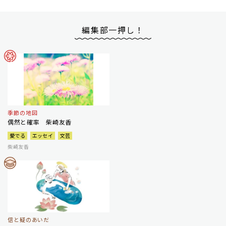
編集部一押し！
季節の地図
偶然と確率 柴崎友香
愛でる
エッセイ
文芸
柴崎友香
信と疑のあいだ