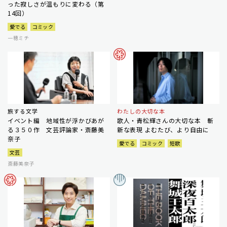
った寂しさが温もりに変わる（第
14回）
愛でる
コミック
一穂ミチ
旅する文学
わたしの大切な本
イベント編 地域性が浮かびあが
歌人・青松輝さんの大切な本 斬
る３５０作 文芸評論家・斎藤美
新な表現 よむたび、より自由に
奈子
愛でる
コミック
短歌
文芸
斎藤美奈子