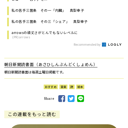
私の苦手三箇条 その一「内臓」 真梨幸子
私の苦手三箇条 その三「シェア」 真梨幸子
arrowsの頑丈さがとんでもないレベルに
(PR)arrows
Recommended by
朝日新聞読書面（あさひしんぶんどくしょめん）
朝日新聞読書面は毎週土曜日掲載です。
おすすめ
音楽
詩
絵本
Share
この連載をもっと読む