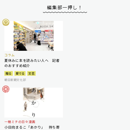
編集部一押し！
コラム
夏休みに本を読みたい人へ 記者
のおすすめ紹介
贈る
愛でる
文芸
朝日新聞文化部
一穂ミチの日々漫画
小日向まるこ「あかり」 持ち寄