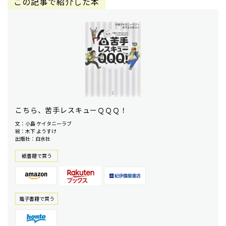
この記事で紹介した本
こちら、苦手レスキューＱＱＱ！
文：小島 ケイタニーラブ
絵：木下 ようすけ
出版社：白水社
紙書籍で買う
電⼦書籍で買う