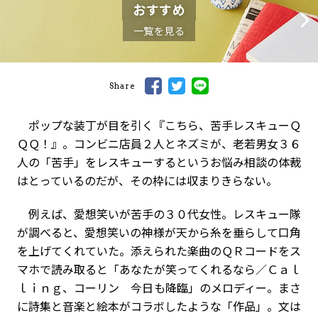
おすすめ
一覧を見る
Share
ポップな装丁が目を引く『こちら、苦手レスキューＱ
ＱＱ！』。コンビニ店員２人とネズミが、老若男女３６
人の「苦手」をレスキューするというお悩み相談の体裁
はとっているのだが、その枠には収まりきらない。
例えば、愛想笑いが苦手の３０代女性。レスキュー隊
が調べると、愛想笑いの神様が天から糸を垂らして口角
を上げてくれていた。添えられた楽曲のＱＲコードをス
マホで読み取ると「あなたが笑ってくれるなら／Ｃａｌ
ｌｉｎｇ、コーリン 今日も降臨」のメロディー。まさ
に詩集と音楽と絵本がコラボしたような「作品」。文は