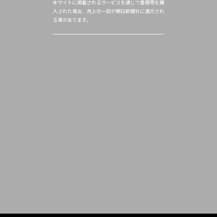
本サイトに掲載されるサービスを通じて書籍等を購
入された場合、売上の一部が朝日新聞社に還元され
る事があります。