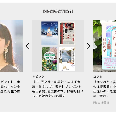
トピック
コラム
レゼント】一木
【PR 光文社・創英社・みすず書
「海をわたる
で踊れ」インタ
房・ミネルヴァ書房】プレゼント
の往復書簡」
起きた再生の群
朝日新聞1面広告の本、好書好日メ
出逢いの不思
ルマガ読者計20名様に
の〝家族〟
PR by 集英社