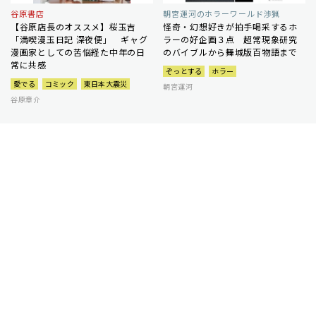
谷原書店
朝宮運河のホラーワールド渉猟
【谷原店長のオススメ】桜玉吉
怪奇・幻想好きが拍手喝采するホ
「満喫漫玉日記 深夜便」 ギャグ
ラーの好企画３点 超常現象研究
漫画家としての苦悩経た中年の日
のバイブルから舞城版百物語まで
常に共感
ぞっとする
ホラー
愛でる
コミック
東日本大震災
朝宮運河
谷原章介