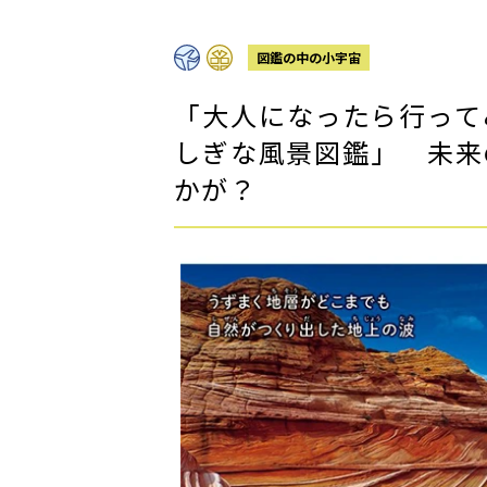
図鑑の中の小宇宙
「大人になったら行って
しぎな風景図鑑」 未来
かが？