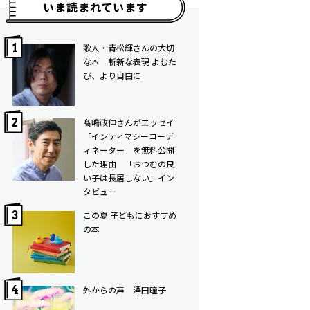
いま読まれています
歌人・青松輝さんの大切
な本 斬新な表現 よむた
び、より自由に
髙嶋政伸さんがエッセイ
「インティマシーコーデ
ィネーター」を無料公開
した理由 「おつむの良
い子は長居しない」イン
タビュー
この夏 子どもにおすすめ
の本
外からの声 澤田瞳子