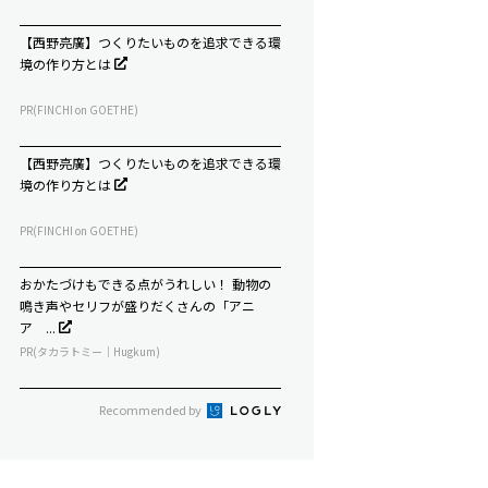
【西野亮廣】つくりたいものを追求できる環
境の作り方とは
PR(FINCHI on GOETHE)
【西野亮廣】つくりたいものを追求できる環
境の作り方とは
PR(FINCHI on GOETHE)
おかたづけもできる点がうれしい！ 動物の
鳴き声やセリフが盛りだくさんの「アニ
ア ...
PR(タカラトミー｜Hugkum)
Recommended by