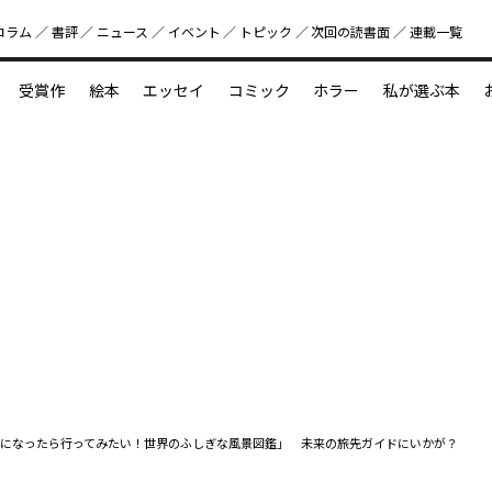
コラム
書評
ニュース
イベント
トピック
次回の読書⾯
連載一覧
好書好日
受賞作
絵本
エッセイ
コミック
ホラー
私が選ぶ本
？
えほん新定番
今めぐりたい児童文学の世界
図鑑の中の小宇宙
になったら行ってみたい！世界のふしぎな風景図鑑」 未来の旅先ガイドにいかが？