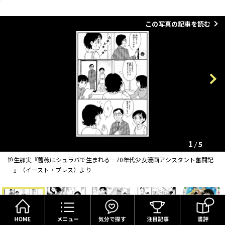
この写真の記事を読む
Previous
Next
1
5
笹生那実『薔薇はシュラバで生まれる―70年代少女漫画アシスタント奮闘記
―』（イースト・プレス）より
HOME
メニュー
気分で探す