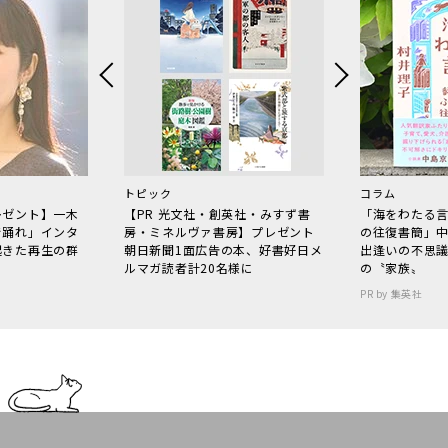
トピック
コラム
レゼント】一木
【PR 光文社・創英社・みすず書
「海をわたる
で踊れ」インタ
房・ミネルヴァ書房】プレゼント
の往復書簡」
起きた再生の群
朝日新聞1面広告の本、好書好日メ
出逢いの不思
ルマガ読者計20名様に
の〝家族〟
PR by 集英社