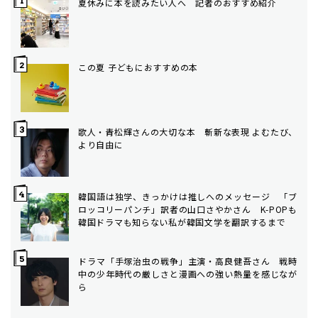
夏休みに本を読みたい人へ 記者のおすすめ紹介
この夏 子どもにおすすめの本
歌人・青松輝さんの大切な本 斬新な表現 よむたび、
より自由に
韓国語は独学、きっかけは推しへのメッセージ 「ブ
ロッコリーパンチ」訳者の山口さやかさん K-POPも
韓国ドラマも知らない私が韓国文学を翻訳するまで
ドラマ「手塚治虫の戦争」主演・高良健吾さん 戦時
中の少年時代の厳しさと漫画への強い熱量を感じなが
ら