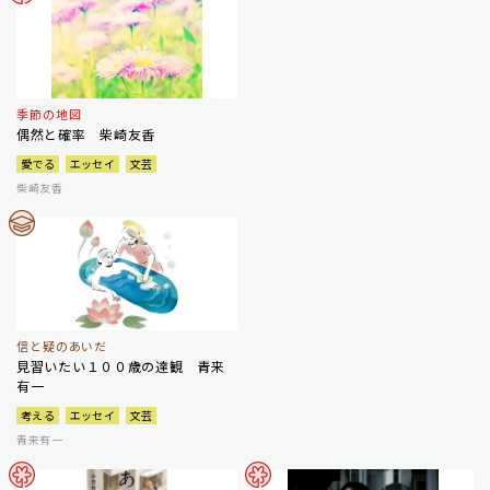
季節の地図
偶然と確率 柴崎友香
愛でる
エッセイ
文芸
柴崎友香
信と疑のあいだ
見習いたい１００歳の達観 青来
有一
考える
エッセイ
文芸
青来有一