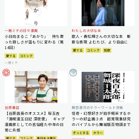
一穂ミチの日々漫画
わたしの大切な本
小日向まるこ「あかり」 持ち寄
歌人・青松輝さんの大切な本 斬
った寂しさが温もりに変わる（第
新な表現 よむたび、より自由に
14回）
愛でる
コミック
短歌
愛でる
コミック
一穂ミチ
谷原書店
朝宮運河のホラーワールド渉猟
【谷原店長のオススメ】桜玉吉
怪奇・幻想好きが拍手喝采するホ
「満喫漫玉日記 深夜便」 ギャグ
ラーの好企画３点 超常現象研究
漫画家としての苦悩経た中年の日
のバイブルから舞城版百物語まで
常に共感
ぞっとする
ホラー
愛でる
コミック
東日本大震災