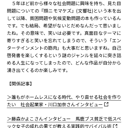
５年ほど前から様々な社会問題に興味を持ち、見た目
問題についての『顔ニモマケズ』(文響社)という本を出
して以降、貧困問題や気候変動問題の本も作っているん
です。でも結局、希望がないとだめなんだって思いまし
たね。その意味で、笑いは必要です。真面目なテーマに
寄りすぎると笑いを忘れてしまうので、そういう「エン
ターテインメントの筋肉」も大事だと思いますね。自己
啓発書を楽しくするという謎のジャンルを延々に突き詰
める人生になってしまったので、どんな作品が自分から
湧き出てくるのか楽しみです。
【関係記事】
＞誰もがホームレスになる時代、やり直せる社会を作り
たい 社会起業家・川口加奈さんインタビュー
＞藤森かよこさんインタビュー 馬鹿ブス貧乏で低スペ
ック女子の成れの果てが教える実践的サバイバル術