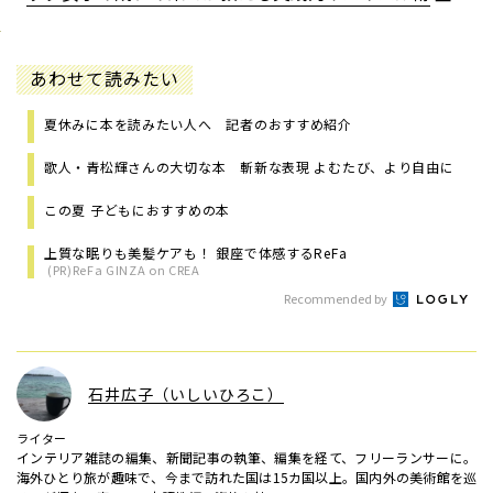
あわせて読みたい
夏休みに本を読みたい人へ 記者のおすすめ紹介
歌人・青松輝さんの大切な本 斬新な表現 よむたび、より自由に
この夏 子どもにおすすめの本
上質な眠りも美髪ケアも！ 銀座で体感するReFa
(PR)ReFa GINZA on CREA
Recommended by
石井広子（いしいひろこ）
ライター
インテリア雑誌の編集、新聞記事の執筆、編集を経て、フリーランサーに。
海外ひとり旅が趣味で、今まで訪れた国は15カ国以上。国内外の美術館を巡