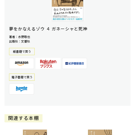
夢をかなえるゾウ ４ ガネーシャと死神
著者：水野敬也
出版社：文響社
紙書籍で買う
電⼦書籍で買う
関連する本棚