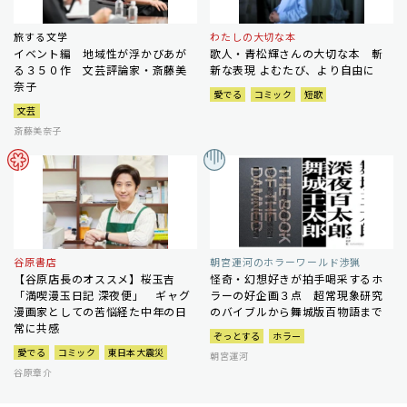
旅する文学
わたしの大切な本
イベント編 地域性が浮かびあが
歌人・青松輝さんの大切な本 斬
る３５０作 文芸評論家・斎藤美
新な表現 よむたび、より自由に
奈子
愛でる
コミック
短歌
文芸
斎藤美奈子
谷原書店
朝宮運河のホラーワールド渉猟
【谷原店長のオススメ】桜玉吉
怪奇・幻想好きが拍手喝采するホ
「満喫漫玉日記 深夜便」 ギャグ
ラーの好企画３点 超常現象研究
漫画家としての苦悩経た中年の日
のバイブルから舞城版百物語まで
常に共感
ぞっとする
ホラー
愛でる
コミック
東日本大震災
朝宮運河
谷原章介