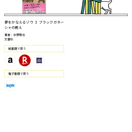
夢をかなえるゾウ ３ ブラックガネー
シャの教え
著者：水野敬也
文響社
紙書籍で買う
電⼦書籍で買う