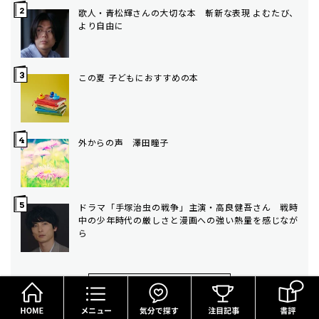
歌人・青松輝さんの大切な本 斬新な表現 よむたび、
より自由に
この夏 子どもにおすすめの本
外からの声 澤田瞳子
ドラマ「手塚治虫の戦争」主演・高良健吾さん 戦時
中の少年時代の厳しさと漫画への強い熱量を感じなが
ら
HOME
メニュー
気分で探す
人気ランキング⼀覧