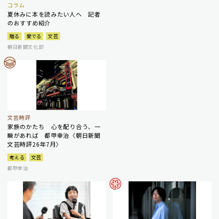
コラム
夏休みに本を読みたい人へ 記者
のおすすめ紹介
贈る
愛でる
文芸
朝日新聞文化部
文芸時評
家族のかたち 心を配り合う、一
瞬があれば 都甲幸治〈朝日新聞
文芸時評26年7月〉
考える
文芸
都甲幸治