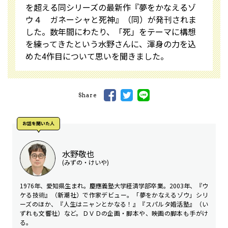
を超える同シリーズの最新作『夢をかなえるゾ
ウ４ ガネーシャと死神』（同）が発刊されま
した。数年間にわたり、「死」をテーマに構想
を練ってきたという水野さんに、渾身の力を込
めた4作目について思いを聞きました。
Share
お話を聞いた⼈
水野敬也
(みずの・けいや)
1976年、愛知県生まれ。慶應義塾大学経済学部卒業。2003年、『ウ
ケる技術』（新潮社）で作家デビュー。「夢をかなえるゾウ」シリ
ーズのほか、『人生はニャンとかなる！』『スパルタ婚活塾』（い
ずれも文響社）など。ＤＶＤの企画・脚本や、映画の脚本も手がけ
る。