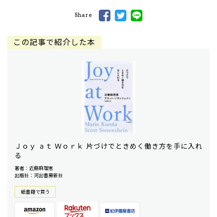
Share
この記事で紹介した本
Ｊｏｙ ａｔ Ｗｏｒｋ 片づけでときめく働き方を手に入れ
る
著者：近藤麻理恵
出版社：河出書房新社
紙書籍で買う