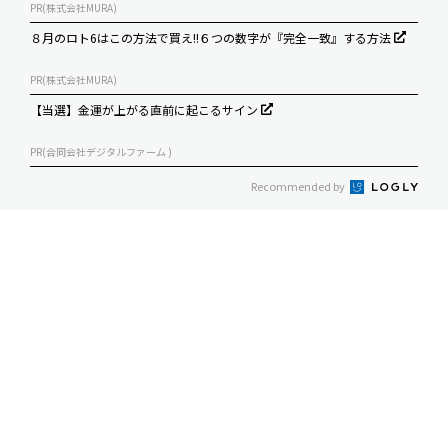
PR(株式会社MURA)
８月のロト6はこの方法で買え!!６つの数字が『完全一致』する方法
PR(株式会社MURA)
【当選】金運が上がる直前に起こるサイン
PR(合同会社デジタルファーム )
Recommended by