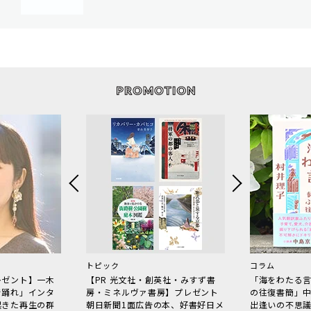
トピック
コラム
レゼント】一木
【PR 光文社・創英社・みすず書
「海をわたる
で踊れ」インタ
房・ミネルヴァ書房】プレゼント
の往復書簡」
起きた再生の群
朝日新聞1面広告の本、好書好日メ
出逢いの不思