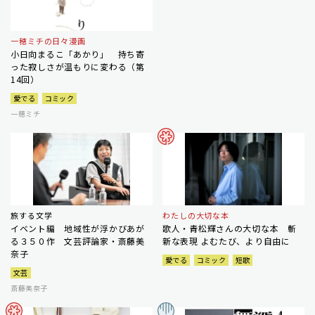
一穂ミチの日々漫画
小日向まるこ「あかり」 持ち寄
った寂しさが温もりに変わる（第
14回）
愛でる
コミック
一穂ミチ
旅する文学
わたしの大切な本
イベント編 地域性が浮かびあが
歌人・青松輝さんの大切な本 斬
る３５０作 文芸評論家・斎藤美
新な表現 よむたび、より自由に
奈子
愛でる
コミック
短歌
文芸
斎藤美奈子