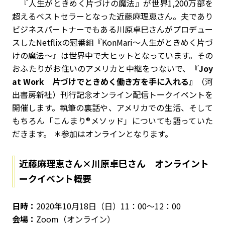
『人生がときめく片づけの魔法』が世界1,200万部を
超えるベストセラーとなった近藤麻理恵さん。夫であり
ビジネスパートナーでもある川原卓巳さんがプロデュー
スしたNetflixの冠番組『KonMari〜人生がときめく片づ
けの魔法〜』は世界中で大ヒットとなっています。その
おふたりがお住いのアメリカと中継をつないで、『
Joy
at Work 片づけでときめく働き方を手に入れる
』（河
出書房新社）刊行記念オンライン配信トークイベントを
開催します。執筆の裏話や、アメリカでの生活、そして
もちろん「こんまり®メソッド」についても語っていた
だきます。 ＊参加はオンラインとなります。
近藤麻理恵さん×川原卓巳さん オンライント
ークイベント概要
日時：
2020年10月18日（日）11：00～12：00
会場：
Zoom（オンライン）