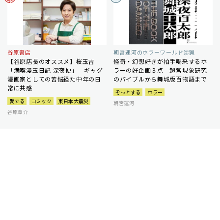
谷原書店
朝宮運河のホラーワールド渉猟
【谷原店長のオススメ】桜玉吉
怪奇・幻想好きが拍手喝采するホ
「満喫漫玉日記 深夜便」 ギャグ
ラーの好企画３点 超常現象研究
漫画家としての苦悩経た中年の日
のバイブルから舞城版百物語まで
常に共感
ぞっとする
ホラー
愛でる
コミック
東日本大震災
朝宮運河
谷原章介