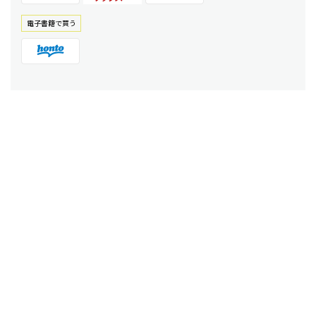
電⼦書籍で買う