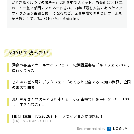
がときめく片づけの魔法〜』は世界中で大ヒット。当番組は2019年
のエミー賞２部門にノミネートされ、同年「最も人気のあったノン
フィクション番組１位」になるなど、世界規模での片づけブームを
巻き起こしている。© KonMari Media Inc.
あわせて読みたい
深夜の書店でオールナイトフェス 紀伊國屋書店「キノフェス2026」
に行ってみた
じんぶん堂５周年ブックフェア「めくると出会える 未知の世界」全国
の書店で開催
夏川草介さんの読んできた本たち 小学生時代に夢中になった「100
万回生きたねこ」...
FINCHI主催「IVS2026」トークセッションが話題に！
(PR)FINCHI on GOETHE
Recommended by