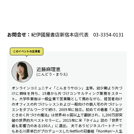
お問合せ：
紀伊國屋書店新宿本店代表 03-3354-0131
このイベントの出演者
近藤麻理恵
(こんどう・まりえ)
オンラインコミュニティ「こんまりサロン」主宰。幼少期より片づ
けに興味を持ち、19歳から片づけコンサルティング業務をスター
ト。大学卒業後は一般企業で営業職として務めながら、経営者向け
のオフィスの片づけレッスンおよび一般向けの個人宅の片づけレッ
スンをダブルワークで続け、2009年に独立。初めての著書『人生が
ときめく片づけの魔法』は世界40ヶ国以上で翻訳され、1,200万部突
破の世界的大ベストセラーに。2015年に米『タイム』誌の「世界で
最も影響力のある100人」に選出。 夫でありビジネスパートナーで
もある川原卓巳がプロデュースしたNetflixの冠番組『KonMari〜人生