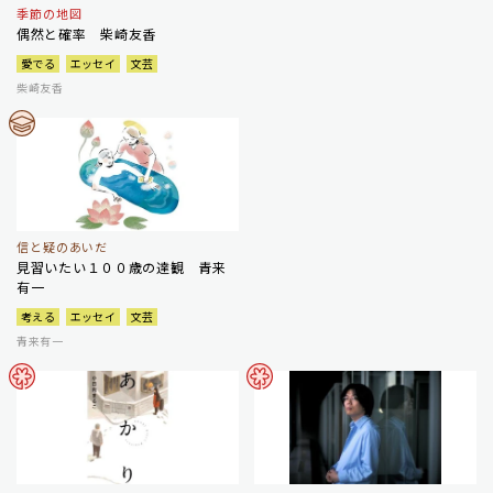
季節の地図
偶然と確率 柴崎友香
愛でる
エッセイ
文芸
柴崎友香
信と疑のあいだ
見習いたい１００歳の達観 青来
有一
考える
エッセイ
文芸
青来有一