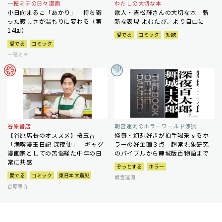
一穂ミチの日々漫画
わたしの大切な本
小日向まるこ「あかり」 持ち寄
歌人・青松輝さんの大切な本 斬
った寂しさが温もりに変わる（第
新な表現 よむたび、より自由に
14回）
愛でる
コミック
短歌
愛でる
コミック
一穂ミチ
谷原書店
朝宮運河のホラーワールド渉猟
【谷原店長のオススメ】桜玉吉
怪奇・幻想好きが拍手喝采するホ
「満喫漫玉日記 深夜便」 ギャグ
ラーの好企画３点 超常現象研究
漫画家としての苦悩経た中年の日
のバイブルから舞城版百物語まで
常に共感
ぞっとする
ホラー
愛でる
コミック
東日本大震災
朝宮運河
谷原章介