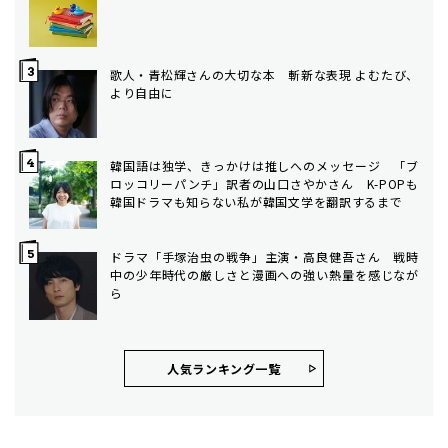
歌人・青松輝さんの大切な本 斬新な表現 よむたび、
より自由に
韓国語は独学、きっかけは推しへのメッセージ 「ブ
ロッコリーパンチ」訳者の山口さやかさん K-POPも
韓国ドラマも知らない私が韓国文学を翻訳するまで
ドラマ「手塚治虫の戦争」主演・高良健吾さん 戦時
中の少年時代の厳しさと漫画への強い熱量を感じなが
ら
人気ランキング⼀覧