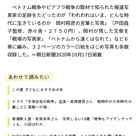
ベトナム戦争やビアフラ戦争の取材で知られた報道写
真家の足跡をたどったのが『われわれはいま、どんな時
代に生きているのか 岡村昭彦の言葉と写真』（戸田昌
子監修、赤々舎・２７５０円）。岡村が残した文章を
「戦場の写真家」「ベトナムから遠くはなれて」など６
章に編み、３２ページのカラー口絵をはじめ写真も多数
収録した。＝朝日新聞2020年10月17日掲載
あわせて読みたい
この夏 子どもにおすすめの本
ドラマ「手塚治虫の戦争」主演・高良健吾さん 戦時中の少年時代の
厳しさと漫画への強...
新潮新人賞・有賀未来さん 冷笑しない18歳「戦争もアイデンティテ
ィも、小説はわか...
NARSの新クレンジングオイルで毎朝、メイク映えする潤い美肌へ