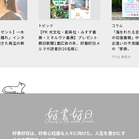
トピック
コラム
レゼント】一木
【PR 光文社・創英社・みすず書
「海をわたる
で踊れ」インタ
房・ミネルヴァ書房】プレゼント
の往復書簡」
起きた再生の群
朝日新聞1面広告の本、好書好日メ
出逢いの不思
ルマガ読者計20名様に
の〝家族〟
PR by 集英社
好書好日は、好奇心旺盛な人々に向けた、人生を豊かにす