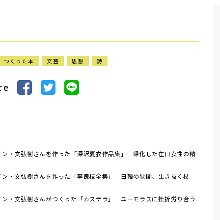
）つくった本
文芸
思想
詩
re
イン・文弘樹さんを作った「深沢夏衣作品集」 帰化した在日女性の精
イン・文弘樹さんを作った「李良枝全集」 日韓の狭間、生き抜く杖
イン・文弘樹さんがつくった「カステラ」 ユーモラスに挫折労り合う