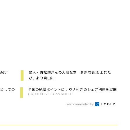
め紹介
歌人・青松輝さんの大切な本 斬新な表現 よむた
び、より自由に
養としての
全国の絶景ポイントにサウナ付きのシェア別荘を展開
(PR)COCO VILLA on GOETHE
Recommended by