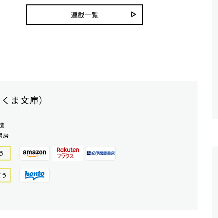
連載一覧
ちくま文庫）
造
書房
う
買う