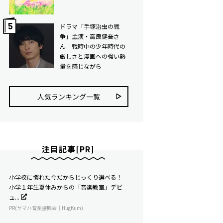
ドラマ「手塚治虫の戦
争」主演・高良健吾さ
ん 戦時中の少年時代の
厳しさと漫画への強い熱
量を感じながら
人気ランキング⼀覧
注目記事[PR]
小学校に慣れた今だからじっくり選べる！
小学１年生夏休みからの「音楽教室」デビ
ュ...
PR(ヤマハ音楽振興会｜HugKum)