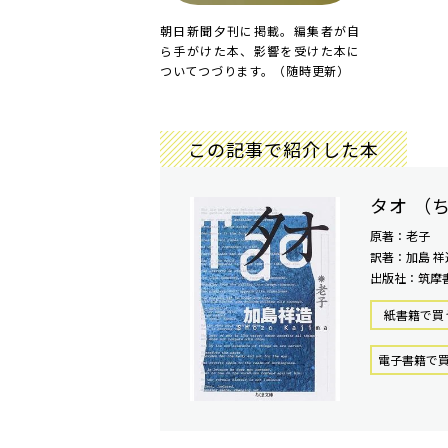
朝日新聞夕刊に掲載。編集者が自
ら手がけた本、影響を受けた本に
ついてつづります。（随時更新）
この記事で紹介した本
タオ （
原著：老子
訳著：加島 祥
出版社：筑摩
紙書籍で買
電⼦書籍で