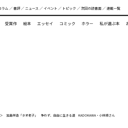
コラム
書評
ニュース
イベント
トピック
次回の読書⾯
連載一覧
好書好日
受賞作
絵本
エッセイ
コミック
ホラー
私が選ぶ本
？
えほん新定番
今めぐりたい児童文学の世界
図鑑の中の小宇宙
加島祥造「タオ――老子」 争わず、自由に生きる道 KADOKAWA・小林順さん