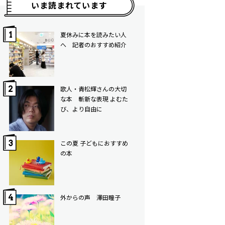
いま読まれています
夏休みに本を読みたい人
へ 記者のおすすめ紹介
歌人・青松輝さんの大切
な本 斬新な表現 よむた
び、より自由に
この夏 子どもにおすすめ
の本
外からの声 澤田瞳子