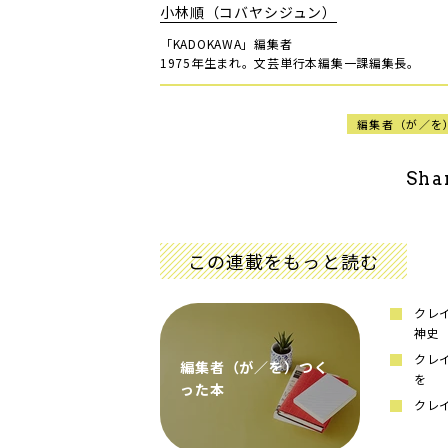
小林順（コバヤシジュン）
「KADOKAWA」編集者
1975年生まれ。文芸単行本編集一課編集長。
編集者（が／を
Sha
この連載をもっと読む
クレ
神史
クレ
編集者（が／を）つく
を
った本
クレ