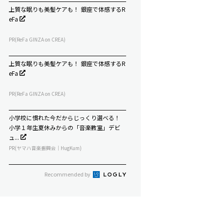
上質な眠りも美髪ケアも！ 銀座で体感するR
eFa
PR(ReFa GINZA on CREA)
上質な眠りも美髪ケアも！ 銀座で体感するR
eFa
PR(ReFa GINZA on CREA)
小学校に慣れた今だからじっくり選べる！
小学１年生夏休みからの「音楽教室」デビ
ュ...
PR(ヤマハ音楽振興会｜HugKum)
Recommended by