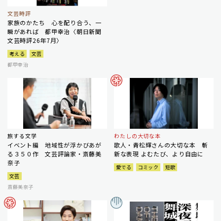
文芸時評
家族のかたち 心を配り合う、一
瞬があれば 都甲幸治〈朝日新聞
文芸時評26年7月〉
考える
文芸
都甲幸治
旅する文学
わたしの大切な本
イベント編 地域性が浮かびあが
歌人・青松輝さんの大切な本 斬
る３５０作 文芸評論家・斎藤美
新な表現 よむたび、より自由に
奈子
愛でる
コミック
短歌
文芸
斎藤美奈子