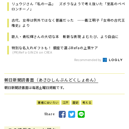
リュウジさん「私の一品」 ズボラなようで考え抜いた「至高のペペ
ロンチーノ」
古代、女帝は例外ではなく普遍だった ──義江明子『女帝の古代王
権史』より
歌人・青松輝さんの大切な本 斬新な表現 よむたび、より自由に
特別な名入れギフトも！ 銀座で選ぶReFaの上質ケア
(PR)ReFa GINZA on CREA
Recommended by
朝日新聞読書面（あさひしんぶんどくしょめん）
朝日新聞読書面は毎週土曜日掲載です。
著者に会いたい
江戸
歴史
考える
Share