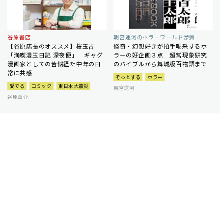
谷原書店
朝宮運河のホラーワールド渉猟
【谷原店長のオススメ】桜玉吉
怪奇・幻想好きが拍手喝采するホ
「満喫漫玉日記 深夜便」 ギャグ
ラーの好企画３点 超常現象研究
漫画家としての苦悩経た中年の日
のバイブルから舞城版百物語まで
常に共感
ぞっとする
ホラー
愛でる
コミック
東日本大震災
朝宮運河
谷原章介