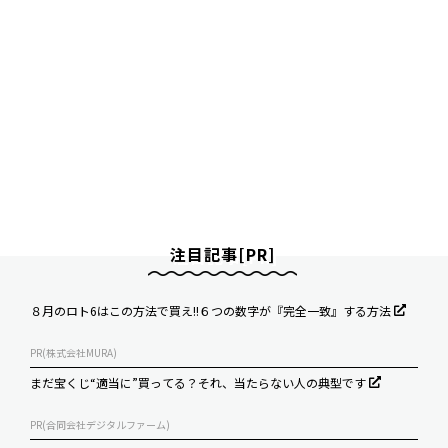
注目記事[PR]
８月のロト6はこの方法で買え!!６つの数字が『完全一致』する方法
PR(株式会社MURA)
まだ宝くじ“適当に”買ってる？それ、当たらない人の典型です
PR(合同会社デジタルファーム)