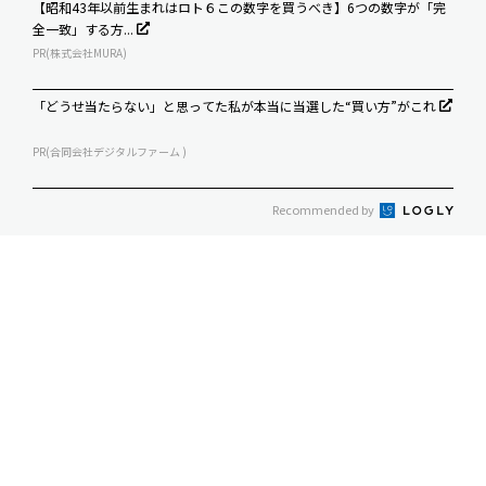
【昭和43年以前生まれはロト６この数字を買うべき】6つの数字が「完
全一致」する方...
PR(株式会社MURA)
「どうせ当たらない」と思ってた私が本当に当選した“買い方”がこれ
PR(合同会社デジタルファーム )
Recommended by