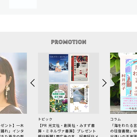
トピック
コラム
レゼント】一木
【PR 光文社・創英社・みすず書
「海をわたる
で踊れ」インタ
房・ミネルヴァ書房】プレゼント
の往復書簡」
起きた再生の群
朝日新聞1面広告の本、好書好日メ
出逢いの不思