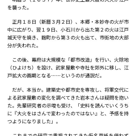
を襲った。
正月１８日（新暦３月２日）、本郷・本妙寺の火が市
中に広がり、翌１９日、小石川から出た第２の火は江戸
城天守を焼き、麴町から第３の火も出て、市街地の大部
分が失われた。
この後、幕府は大規模な「都市改造」を行い、火除地
（ひよけち）を設け、武家屋敷や寺社を郊外に移し、江
戸拡大の画期となる……というのが通説だ。
だが、本当か。建築史や都市史を専攻し、将軍交代に
よる武家屋敷の変化を調べてきた岩本さんは疑問を抱い
た。先輩研究者の示唆も受け、「史料を読んでいくうち
に『大火をはさんで変わったのではない』と、予感を持
つようになりました」。
これまでの研究で重視されてきた仮名草紙を使わず