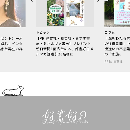
トピック
コラム
レゼント】一木
【PR 光文社・創英社・みすず書
「海をわたる
で踊れ」インタ
房・ミネルヴァ書房】プレゼント
の往復書簡」
起きた再生の群
朝日新聞1面広告の本、好書好日メ
出逢いの不思
ルマガ読者計20名様に
の〝家族〟
PR by 集英社