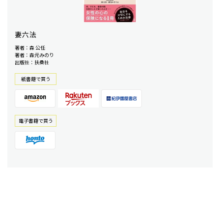
妻六法
著者：森 公任
著者：森元みのり
出版社：扶桑社
紙書籍で買う
電⼦書籍で買う