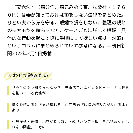
『妻六法』（森公任、森元みのり著、扶桑社・１７６
０円）は妻が知っておけば損をしない法律をまとめた。
ひどい夫から身を守る、離婚で損をしない、義理の親と
のモヤモヤを晴らすなど、ケースごとに詳しく解説。具
体的な行動を起こす際に手順にしてほしい点は「対策」
というコラムにまとめられていて参考になる。＝朝日新
聞2022年3月5日掲載
あわせて読みたい
「うちのツマ知りませんか？」野原広子さんインタビュー「夫に殺意
を抱いている女性が...
条文を読めると視界が晴れる ――白石忠志『法律の読み方がわかる本』
より
小島洋祐・監修、小豆だるまほか・絵「ハンディ版 それ犯罪かもし
れない図鑑」 その...