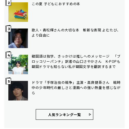
この夏 子どもにおすすめの本
歌人・青松輝さんの大切な本 斬新な表現 よむたび、
より自由に
韓国語は独学、きっかけは推しへのメッセージ 「ブ
ロッコリーパンチ」訳者の山口さやかさん K-POPも
韓国ドラマも知らない私が韓国文学を翻訳するまで
ドラマ「手塚治虫の戦争」主演・高良健吾さん 戦時
中の少年時代の厳しさと漫画への強い熱量を感じなが
ら
人気ランキング⼀覧