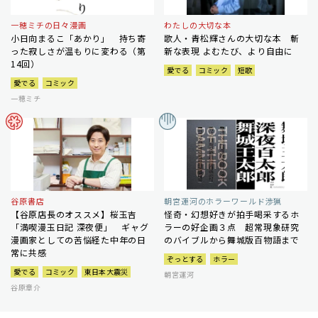
一穂ミチの日々漫画
わたしの大切な本
小日向まるこ「あかり」 持ち寄
歌人・青松輝さんの大切な本 斬
った寂しさが温もりに変わる（第
新な表現 よむたび、より自由に
14回）
愛でる
コミック
短歌
愛でる
コミック
一穂ミチ
谷原書店
朝宮運河のホラーワールド渉猟
【谷原店長のオススメ】桜玉吉
怪奇・幻想好きが拍手喝采するホ
「満喫漫玉日記 深夜便」 ギャグ
ラーの好企画３点 超常現象研究
漫画家としての苦悩経た中年の日
のバイブルから舞城版百物語まで
常に共感
ぞっとする
ホラー
愛でる
コミック
東日本大震災
朝宮運河
谷原章介