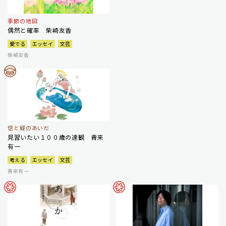
季節の地図
偶然と確率 柴崎友香
愛でる
エッセイ
文芸
柴崎友香
信と疑のあいだ
見習いたい１００歳の達観 青来
有一
考える
エッセイ
文芸
青来有一