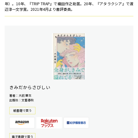
年）。10年、『TRIP TRAP』で織田作之助賞。20年、『アタラクシア』で渡
辺淳一文学賞。2021年4月より書評委員。
きみだからさびしい
著者：大前 粟生
出版社：文藝春秋
紙書籍で買う
電⼦書籍で買う