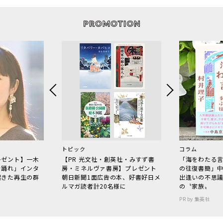
トピック
コラム
レゼント】一木
【PR 光文社・創英社・みすず書
「海をわたる
で踊れ」インタ
房・ミネルヴァ書房】プレゼント
の往復書簡」
起きた再生の群
朝日新聞1面広告の本、好書好日メ
出逢いの不思
ルマガ読者計20名様に
の〝家族〟
PR by 集英社