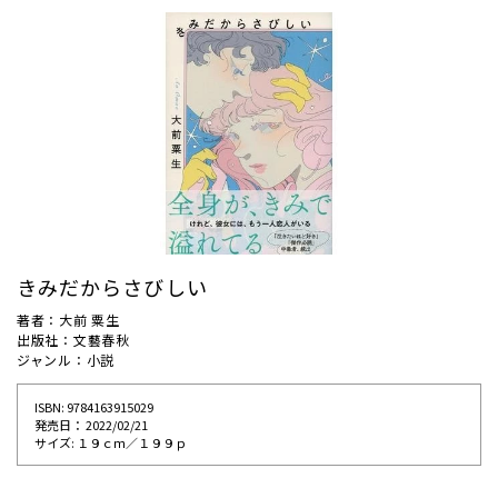
きみだからさびしい
著者：大前 粟生
出版社：文藝春秋
ジャンル：小説
ISBN: 9784163915029
発売⽇： 2022/02/21
サイズ: １９ｃｍ／１９９ｐ