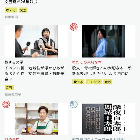
文芸時評26年7月〉
考える
文芸
都甲幸治
旅する文学
わたしの大切な本
イベント編 地域性が浮かびあが
歌人・青松輝さんの大切な本 斬
る３５０作 文芸評論家・斎藤美
新な表現 よむたび、より自由に
奈子
愛でる
コミック
短歌
文芸
斎藤美奈子
谷原書店
朝宮運河のホラーワールド渉猟