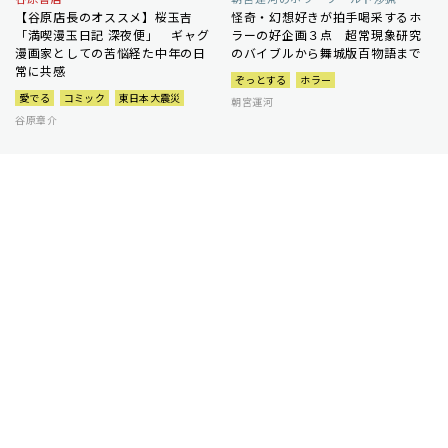
【谷原店長のオススメ】桜玉吉
怪奇・幻想好きが拍手喝采するホ
「満喫漫玉日記 深夜便」 ギャグ
ラーの好企画３点 超常現象研究
漫画家としての苦悩経た中年の日
のバイブルから舞城版百物語まで
常に共感
ぞっとする
ホラー
愛でる
コミック
東日本大震災
朝宮運河
谷原章介