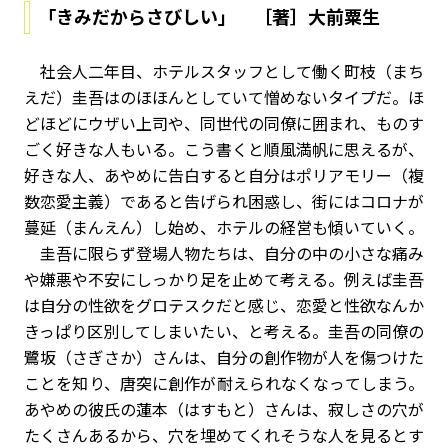
「きみだからさびしい」 ［著］大前粟生
社会人二年目、ホテルスタッフとして働く町枝（まち
えだ）圭吾はのほほんとしていて憎めないタイプだ。ほ
どほどにウザい上司や、同世代の同僚に囲まれ、ものす
ごく好きな人もいる。こう書くと順風満帆に思えるが、
好きな人、あやめに告白すると自分はポリアモリー（複
数恋愛主義）であると告げられ困惑し、街にはコロナが
蔓延（まんえん）し始め、ホテルの経営も傾いていく。
圭吾に限らず登場人物たちは、自分の中の小さな痛み
や嫌悪や不安にしっかり足を止めて考える。例えば圭吾
は自分の性欲をグロテスクだと感じ、恋愛と性欲なんか
きっぱり区別してしまいたい、と考える。圭吾の同僚の
鷺坂（さぎさか）さんは、自分の創作物が人を傷つけた
ことを知り、唐突に創作が耐えられなくなってしまう。
あやめの彼氏の蓮本（はすもと）さんは、寂しさの穴が
たくさんあるから、穴を埋めてくれそうな人を見るとす