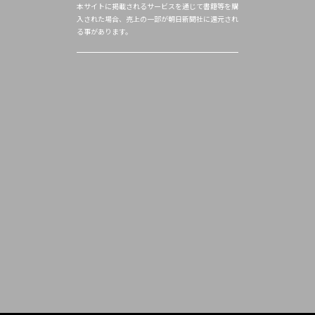
本サイトに掲載されるサービスを通じて書籍等を購
入された場合、売上の一部が朝日新聞社に還元され
る事があります。