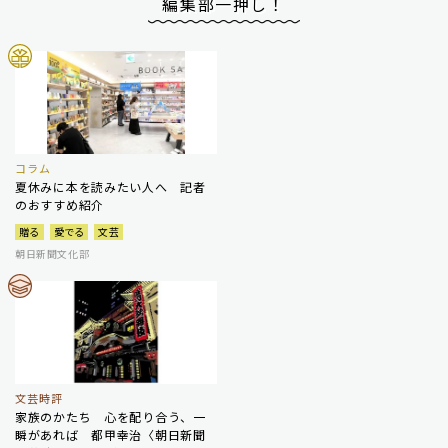
編集部一押し！
コラム
夏休みに本を読みたい人へ 記者
のおすすめ紹介
贈る
愛でる
文芸
朝日新聞文化部
文芸時評
家族のかたち 心を配り合う、一
瞬があれば 都甲幸治〈朝日新聞