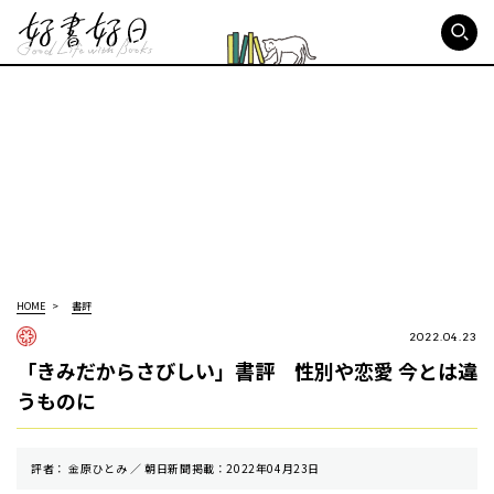
好書好日
HOME
書評
2022.04.23
「きみだからさびしい」書評 性別や恋愛 今とは違
うものに
評者： 金原ひとみ ／ 朝⽇新聞掲載：2022年04月23日