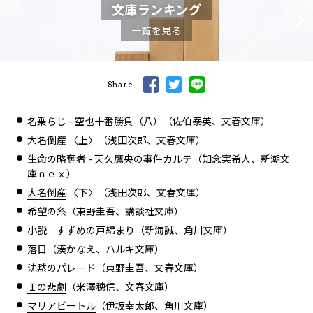
文庫ランキング
一覧を見る
Share
名乗らじ - 空也十番勝負（八）（佐伯泰英、文春文庫）
大名倒産
〈上〉（浅田次郎、文春文庫）
生命の略奪者 - 天久鷹央の事件カルテ（知念実希人、新潮文
庫ｎｅｘ）
大名倒産
〈下〉（浅田次郎、文春文庫）
希望の糸（東野圭吾、講談社文庫）
小説 すずめの戸締まり（新海誠、角川文庫）
落日
（湊かなえ、ハルキ文庫）
沈黙のパレード（東野圭吾、文春文庫）
Ｉの悲劇
（米澤穂信、文春文庫）
マリアビートル
（伊坂幸太郎、角川文庫）