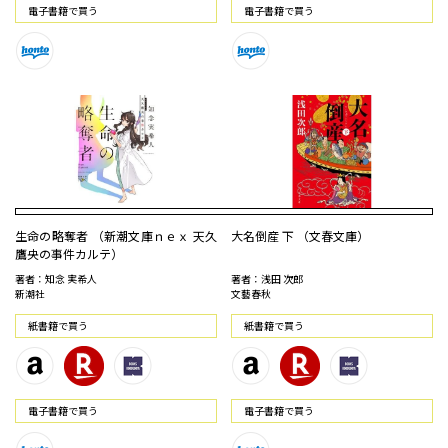
電⼦書籍で買う
電⼦書籍で買う
生命の略奪者 （新潮文庫ｎｅｘ 天久
大名倒産 下 （文春文庫）
鷹央の事件カルテ）
著者：知念 実希人
著者：浅田 次郎
新潮社
文藝春秋
紙書籍で買う
紙書籍で買う
電⼦書籍で買う
電⼦書籍で買う