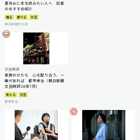
夏休みに本を読みたい人へ 記者
のおすすめ紹介
贈る
愛でる
文芸
朝日新聞文化部
文芸時評
家族のかたち 心を配り合う、一
瞬があれば 都甲幸治〈朝日新聞
文芸時評26年7月〉
考える
文芸
都甲幸治