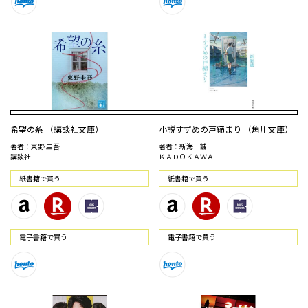
希望の糸 （講談社文庫）
小説すずめの戸締まり （角川文庫）
著者：東野 圭吾
著者：新海 誠
講談社
ＫＡＤＯＫＡＷＡ
紙書籍で買う
紙書籍で買う
電⼦書籍で買う
電⼦書籍で買う