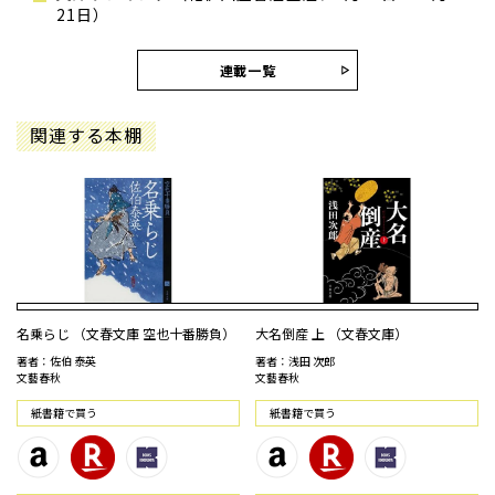
21日）
連載一覧
関連する本棚
名乗らじ （文春文庫 空也十番勝負）
大名倒産 上 （文春文庫）
著者：佐伯 泰英
著者：浅田 次郎
文藝春秋
文藝春秋
紙書籍で買う
紙書籍で買う