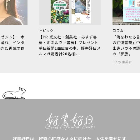
トピック
コラム
レゼント】一木
【PR 光文社・創英社・みすず書
「海をわたる
で踊れ」インタ
房・ミネルヴァ書房】プレゼント
の往復書簡」
起きた再生の群
朝日新聞1面広告の本、好書好日メ
出逢いの不思
ルマガ読者計20名様に
の〝家族〟
PR by 集英社
好書好日は、好奇心旺盛な人々に向けた、人生を豊かにす