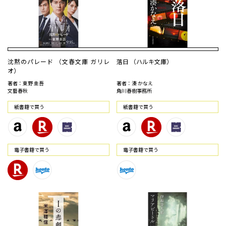
沈黙のパレード （文春文庫 ガリレ
落日 （ハルキ文庫）
オ）
著者：東野 圭吾
著者：湊 かなえ
文藝春秋
角川春樹事務所
紙書籍で買う
紙書籍で買う
電⼦書籍で買う
電⼦書籍で買う