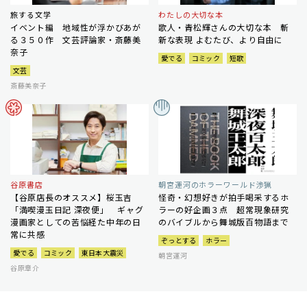
旅する文学
わたしの大切な本
イベント編 地域性が浮かびあが
歌人・青松輝さんの大切な本 斬
る３５０作 文芸評論家・斎藤美
新な表現 よむたび、より自由に
奈子
愛でる
コミック
短歌
文芸
斎藤美奈子
谷原書店
朝宮運河のホラーワールド渉猟
【谷原店長のオススメ】桜玉吉
怪奇・幻想好きが拍手喝采するホ
「満喫漫玉日記 深夜便」 ギャグ
ラーの好企画３点 超常現象研究
漫画家としての苦悩経た中年の日
のバイブルから舞城版百物語まで
常に共感
ぞっとする
ホラー
愛でる
コミック
東日本大震災
朝宮運河
谷原章介