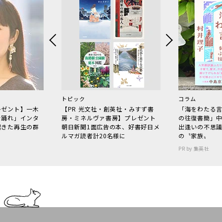
トピック
コラム
レゼント】一木
【PR 光文社・創英社・みすず書
「海をわたる
で踊れ」インタ
房・ミネルヴァ書房】プレゼント
の往復書簡」
起きた再生の群
朝日新聞1面広告の本、好書好日メ
出逢いの不思
ルマガ読者計20名様に
の〝家族〟
PR by 集英社