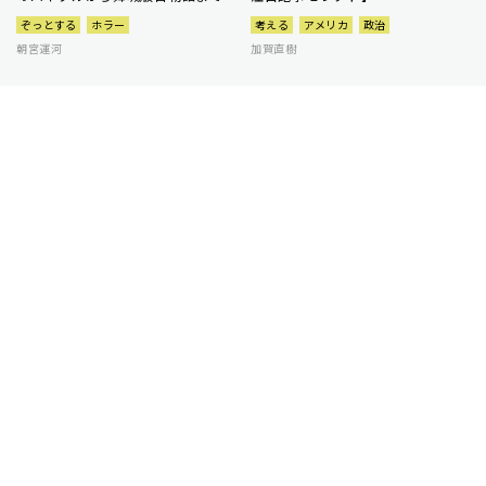
ぞっとする
ホラー
考える
アメリカ
政治
朝宮運河
加賀直樹