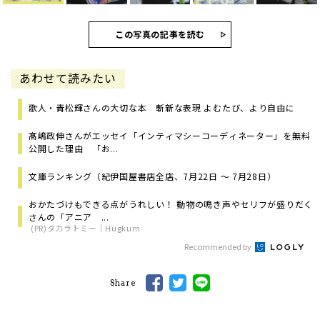
この写真の記事を読む
あわせて読みたい
歌人・青松輝さんの大切な本 斬新な表現 よむたび、より自由に
髙嶋政伸さんがエッセイ「インティマシーコーディネーター」を無料
公開した理由 「お...
文庫ランキング（紀伊国屋書店全店、7月22日 ～ 7月28日）
おかたづけもできる点がうれしい！ 動物の鳴き声やセリフが盛りだく
さんの「アニア ...
(PR)タカラトミー｜Hugkum
Recommended by
Share