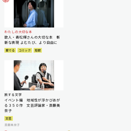
わたしの大切な本
歌人・青松輝さんの大切な本 斬
新な表現 よむたび、より自由に
愛でる
コミック
短歌
旅する文学
イベント編 地域性が浮かびあが
る３５０作 文芸評論家・斎藤美
奈子
文芸
斎藤美奈子