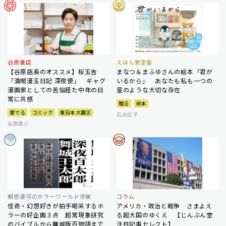
谷原書店
えほん新定番
【谷原店長のオススメ】桜玉吉
まなつ＆まふゆさんの絵本「君が
「満喫漫玉日記 深夜便」 ギャグ
いるから」 あなたも私も一つの
漫画家としての苦悩経た中年の日
星のような大切な存在
常に共感
贈る
絵本
愛でる
コミック
東日本大震災
石井広子
谷原章介
朝宮運河のホラーワールド渉猟
コラム
怪奇・幻想好きが拍手喝采するホ
アメリカ・政治と戦争 さまよえ
ラーの好企画３点 超常現象研究
る超大国のゆくえ 【じんぶん堂
のバイブルから舞城版百物語まで
注目記事セレクト】