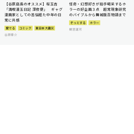
【谷原店長のオススメ】桜玉吉
怪奇・幻想好きが拍手喝采するホ
「満喫漫玉日記 深夜便」 ギャグ
ラーの好企画３点 超常現象研究
漫画家としての苦悩経た中年の日
のバイブルから舞城版百物語まで
常に共感
ぞっとする
ホラー
愛でる
コミック
東日本大震災
朝宮運河
谷原章介