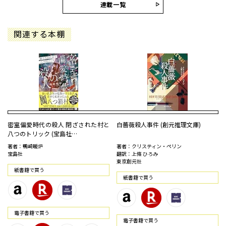
連載一覧
関連する本棚
密室偏愛時代の殺人 閉ざされた村と
白薔薇殺人事件 (創元推理文庫)
八つのトリック (宝島社…
著者：鴨崎暖炉
著者：クリスティン・ペリン
宝島社
翻訳：上條 ひろみ
東京創元社
紙書籍で買う
紙書籍で買う
電⼦書籍で買う
電⼦書籍で買う