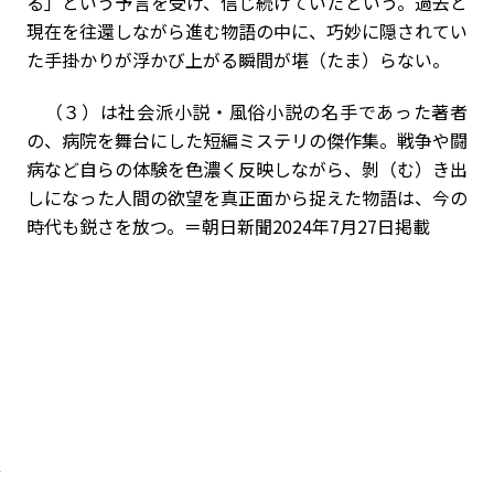
る」という予言を受け、信じ続けていたという。過去と
現在を往還しながら進む物語の中に、巧妙に隠されてい
た手掛かりが浮かび上がる瞬間が堪（たま）らない。
（３）は社会派小説・風俗小説の名手であった著者
の、病院を舞台にした短編ミステリの傑作集。戦争や闘
病など自らの体験を色濃く反映しながら、剝（む）き出
しになった人間の欲望を真正面から捉えた物語は、今の
時代も鋭さを放つ。＝朝日新聞2024年7月27日掲載