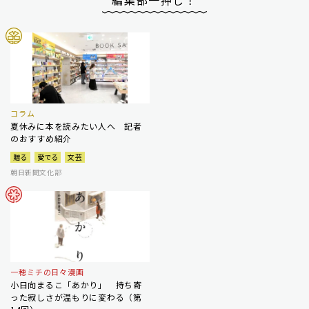
編集部一押し！
コラム
夏休みに本を読みたい人へ 記者
のおすすめ紹介
贈る
愛でる
文芸
朝日新聞文化部
一穂ミチの日々漫画
小日向まるこ「あかり」 持ち寄
った寂しさが温もりに変わる（第