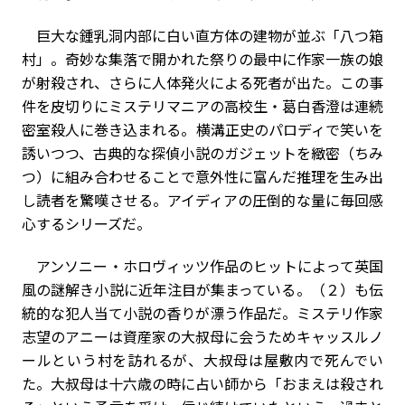
巨大な鍾乳洞内部に白い直方体の建物が並ぶ「八つ箱
村」。奇妙な集落で開かれた祭りの最中に作家一族の娘
が射殺され、さらに人体発火による死者が出た。この事
件を皮切りにミステリマニアの高校生・葛白香澄は連続
密室殺人に巻き込まれる。横溝正史のパロディで笑いを
誘いつつ、古典的な探偵小説のガジェットを緻密（ちみ
つ）に組み合わせることで意外性に富んだ推理を生み出
し読者を驚嘆させる。アイディアの圧倒的な量に毎回感
心するシリーズだ。
アンソニー・ホロヴィッツ作品のヒットによって英国
風の謎解き小説に近年注目が集まっている。（２）も伝
統的な犯人当て小説の香りが漂う作品だ。ミステリ作家
志望のアニーは資産家の大叔母に会うためキャッスルノ
ールという村を訪れるが、大叔母は屋敷内で死んでい
た。大叔母は十六歳の時に占い師から「おまえは殺され