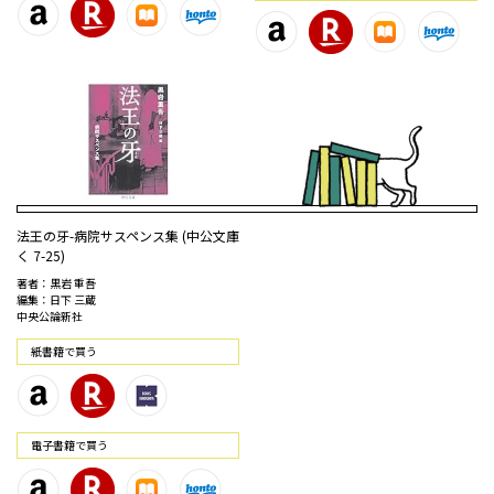
法王の牙-病院サスペンス集 (中公文庫
く 7-25)
著者：黒岩 重吾
編集：日下 三蔵
中央公論新社
紙書籍で買う
電⼦書籍で買う