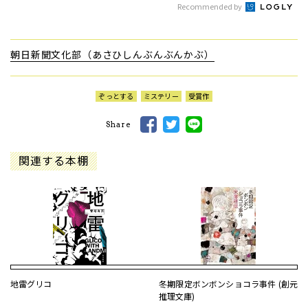
Recommended by
朝日新聞文化部（あさひしんぶんぶんかぶ）
ぞっとする
ミステリー
受賞作
Share
関連する本棚
地雷グリコ
冬期限定ボンボンショコラ事件 (創元
推理文庫)