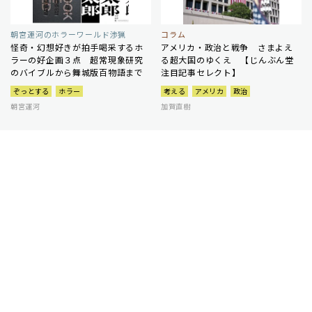
朝宮運河のホラーワールド渉猟
コラム
怪奇・幻想好きが拍手喝采するホ
アメリカ・政治と戦争 さまよえ
ラーの好企画３点 超常現象研究
る超大国のゆくえ 【じんぶん堂
のバイブルから舞城版百物語まで
注目記事セレクト】
ぞっとする
ホラー
考える
アメリカ
政治
朝宮運河
加賀直樹