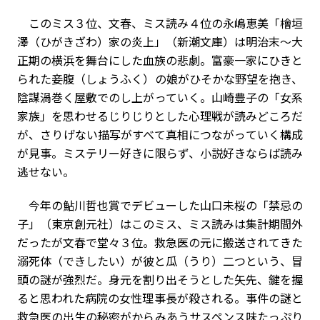
このミス３位、文春、ミス読み４位の永嶋恵美「檜垣
澤（ひがきざわ）家の炎上」（新潮文庫）は明治末～大
正期の横浜を舞台にした血族の悲劇。富豪一家にひきと
られた妾腹（しょうふく）の娘がひそかな野望を抱き、
陰謀渦巻く屋敷でのし上がっていく。山崎豊子の「女系
家族」を思わせるじりじりとした心理戦が読みどころだ
が、さりげない描写がすべて真相につながっていく構成
が見事。ミステリー好きに限らず、小説好きならば読み
逃せない。
今年の鮎川哲也賞でデビューした山口未桜の「禁忌の
子」（東京創元社）はこのミス、ミス読みは集計期間外
だったが文春で堂々３位。救急医の元に搬送されてきた
溺死体（できしたい）が彼と瓜（うり）二つという、冒
頭の謎が強烈だ。身元を割り出そうとした矢先、鍵を握
ると思われた病院の女性理事長が殺される。事件の謎と
救急医の出生の秘密がからみあうサスペンス味たっぷり