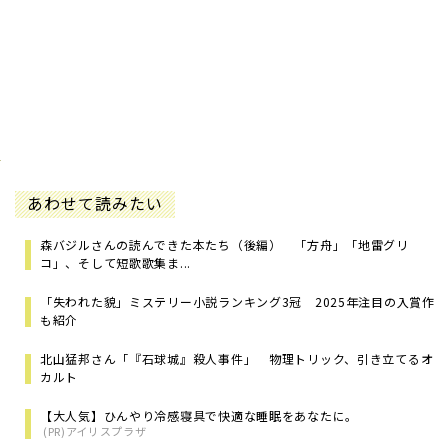
あわせて読みたい
森バジルさんの読んできた本たち（後編） 「方舟」「地雷グリ
コ」、そして短歌歌集ま...
「失われた貌」ミステリー小説ランキング3冠 2025年注目の入賞作
も紹介
北山猛邦さん「『石球城』殺人事件」 物理トリック、引き立てるオ
カルト
【大人気】ひんやり冷感寝具で快適な睡眠をあなたに。
(PR)アイリスプラザ