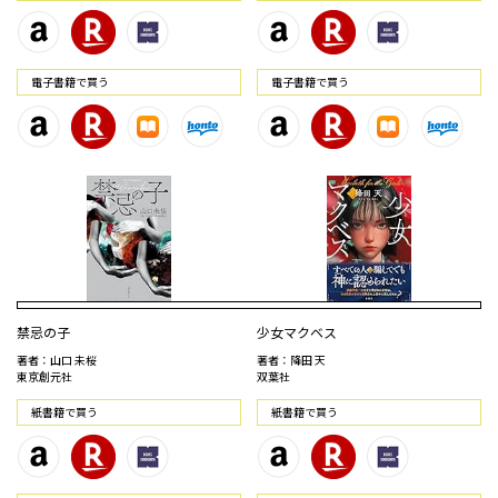
電⼦書籍で買う
電⼦書籍で買う
禁忌の子
少女マクベス
著者：山口 未桜
著者：降田 天
東京創元社
双葉社
紙書籍で買う
紙書籍で買う