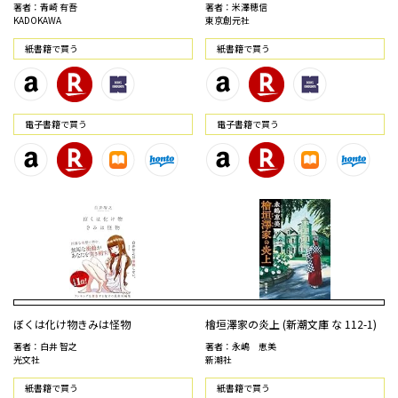
著者：青崎 有吾
著者：米澤穂信
KADOKAWA
東京創元社
紙書籍で買う
紙書籍で買う
電⼦書籍で買う
電⼦書籍で買う
ぼくは化け物きみは怪物
檜垣澤家の炎上 (新潮文庫 な 112-1)
著者：白井 智之
著者：永嶋 恵美
光文社
新潮社
紙書籍で買う
紙書籍で買う