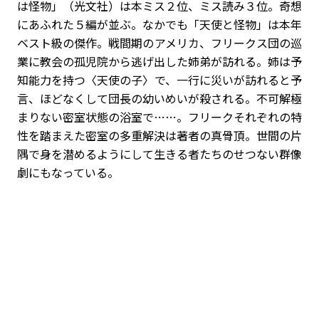
は怪物」（光文社）は本ミス２位、ミス読み３位。奇想
にあふれた５編が並ぶ。なかでも「天使と怪物」は本年
ベスト級の傑作。戦間期のアメリカ、フリークス団の巡
業に教会の孤児院から逃げ出した姉弟が訪れる。姉は予
知能力を持つ〈天使の子〉で、一行に災いが訪れると予
言、ほどなくして団長の幼いめいが殺される。不可解極
まりない密室状態の浴室で……。フリークそれぞれの特
性を踏まえた密室の多重解決は著者の真骨頂。世間の片
隅で身を潜めるようにして生きる者たちのせつない群像
劇にもなっている。