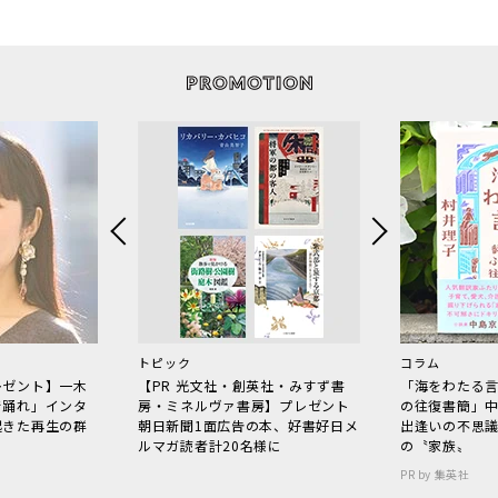
トピック
コラム
レゼント】一木
【PR 光文社・創英社・みすず書
「海をわたる
で踊れ」インタ
房・ミネルヴァ書房】プレゼント
の往復書簡」
起きた再生の群
朝日新聞1面広告の本、好書好日メ
出逢いの不思
ルマガ読者計20名様に
の〝家族〟
PR by 集英社