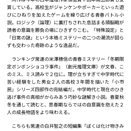
賞している。高校生がジャンケンやポーカーといった遊
びにひねりを加えたゲームを繰り広げる青春バトル小
説。ロジック（論理）に裏打ちされた息詰まる頭脳戦が
読者の意識を勝負の場にひきずりこむ。「特殊設定」と
「日常の謎」という本格ミステリーの二つの潮流が図ら
ずも交わった奇跡のような逸品だ。
ランキング常連の米澤穂信の青春ミステリー「冬期限
定ボンボンショコラ事件」（創元推理文庫）が文春、こ
のミス、ミス読みで２位に。理が立ちすぎて中学時代に
苦い経験をした男女２人の高校３年間を描いた「小市
民」シリーズ四部作の完結編だ。中学時代と現在のひき
逃げ事件の真相がからみあう巧妙な謎解き小説。春夏秋
冬を通して読むと、思春期ならではの自意識を抱えた２
人の成長物語をより味わえる。
こちらも常連の白井智之の短編集「ぼくは化け物きみ