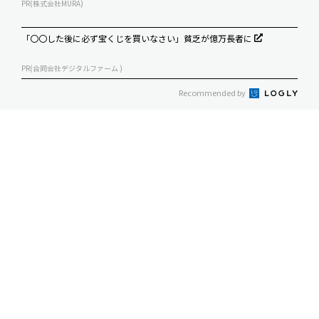
PR(株式会社MURA)
「〇〇した後に必ず宝くじを買いなさい」貧乏が億万長者に
PR(合同会社デジタルファーム )
Recommended by