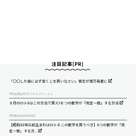
注目記事[PR]
「〇〇した後に必ず宝くじを買いなさい」貧乏が億万長者に
PR(合同会社デジタルファーム )
８月のロト6はこの方法で買え!!６つの数字が『完全一致』する方法
PR(株式会社MURA)
【昭和43年以前生まれはロト６この数字を買うべき】6つの数字が「完
全一致」する方...