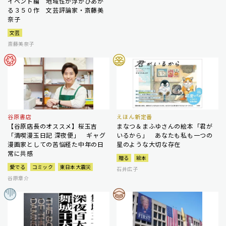
イベント編 地域性が浮かびあが
る３５０作 文芸評論家・斎藤美
奈子
文芸
斎藤美奈子
谷原書店
えほん新定番
【谷原店長のオススメ】桜玉吉
まなつ＆まふゆさんの絵本「君が
「満喫漫玉日記 深夜便」 ギャグ
いるから」 あなたも私も一つの
漫画家としての苦悩経た中年の日
星のような大切な存在
常に共感
贈る
絵本
愛でる
コミック
東日本大震災
石井広子
谷原章介