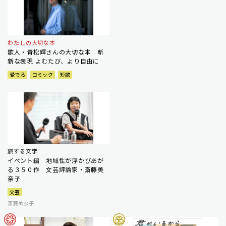
わたしの大切な本
歌人・青松輝さんの大切な本 斬
新な表現 よむたび、より自由に
愛でる
コミック
短歌
旅する文学
イベント編 地域性が浮かびあが
る３５０作 文芸評論家・斎藤美
奈子
文芸
斎藤美奈子