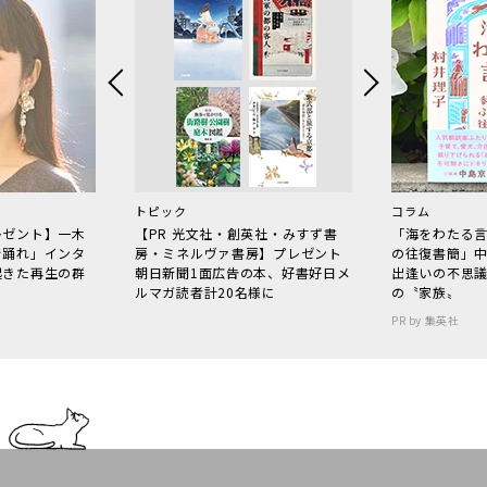
トピック
コラム
レゼント】一木
【PR 光文社・創英社・みすず書
「海をわたる
で踊れ」インタ
房・ミネルヴァ書房】プレゼント
の往復書簡」
起きた再生の群
朝日新聞1面広告の本、好書好日メ
出逢いの不思
ルマガ読者計20名様に
の〝家族〟
PR by 集英社