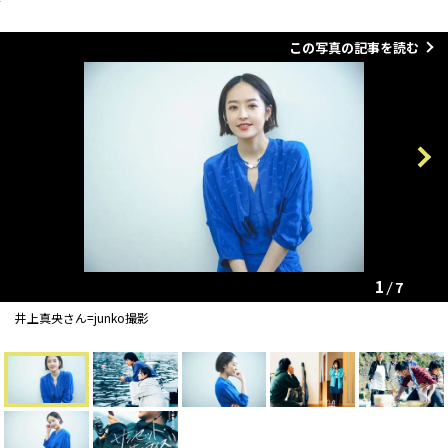
この写真の記事を読む
Previous
Next
1
7
井上真央さん=junko撮影