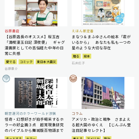
谷原書店
えほん新定番
【谷原店長のオススメ】桜玉吉
まなつ＆まふゆさんの絵本「君が
「満喫漫玉日記 深夜便」 ギャグ
いるから」 あなたも私も一つの
漫画家としての苦悩経た中年の日
星のような大切な存在
常に共感
贈る
絵本
愛でる
コミック
東日本大震災
石井広子
谷原章介
朝宮運河のホラーワールド渉猟
コラム
怪奇・幻想好きが拍手喝采するホ
アメリカ・政治と戦争 さまよえ
ラーの好企画３点 超常現象研究
る超大国のゆくえ 【じんぶん堂
のバイブルから舞城版百物語まで
注目記事セレクト】
ぞっとする
ホラー
考える
アメリカ
政治