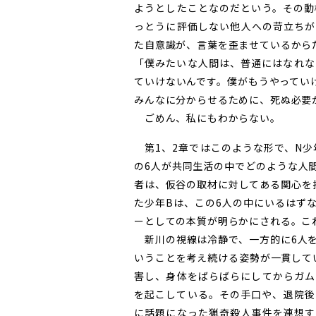
ようとしたことなのだという。その動
っとうに評価しない他人への苛立ちが
た自意識が、言葉を歪ませているから
「僕みたいな人間は、普通にはなれな
ていけないんです。僕がもうやってい
みんなに分からせるために、死ぬ必要
ごめん、私にもわからない。
第1、2章ではこのような形で、N少
の6人が共同生活の中でどのような人
者は、仮谷の取材に対してある関心を
た少年Bは、この6人の中にいるはず
ーとしての本質が明らかにされる。こ
新川の視線は冷静で、一方的に6人を
いうことを考え続ける姿勢が一貫して
害し、身体をばらばらにしてからガム
を起こしている。その手口や、退院後
に話題になった猟奇殺人事件を連想す