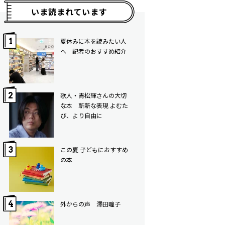
いま読まれています
夏休みに本を読みたい人
へ 記者のおすすめ紹介
歌人・青松輝さんの大切
な本 斬新な表現 よむた
び、より自由に
この夏 子どもにおすすめ
の本
外からの声 澤田瞳子