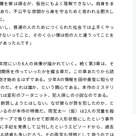
機を彼は語るが、仮谷にもよく理解できない。自身をま
あり、不公平な世間から身を守るためと思われる肥大し
だ。
いし、普通の人のためにつくられた社会では上手くやっ
けないってこと、そのくらい僕は他の人と違うってことを
があったんです」
年院にいた6人の肖像が描かれていく。続く第3章は、そ
間関係を作っていったかを綴る章だ。この章あたりから読
抱き始めるはずである。少年Aの情報を田中美雪に知らせ
なのだ。それは誰か、という関心である。本作のミステリ
れは変形のフーダニット、犯人探しの小説なのである。
断罪しようとはしない。なぜ彼らが罪を犯したのか、と
いるのが本作の特徴だ。雨宮太一（仮）は2人の児童を殺
テープで張り合わせて即席の人形状態にしたという事件
に手記を発表して公刊したというエピソードから、過去
る読者も多いだろう。その雨宮も怪物として扱うのでは