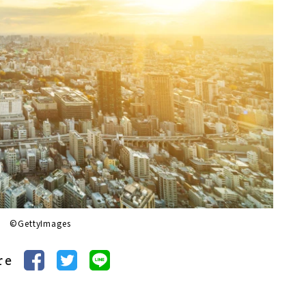
©GettyImages
re