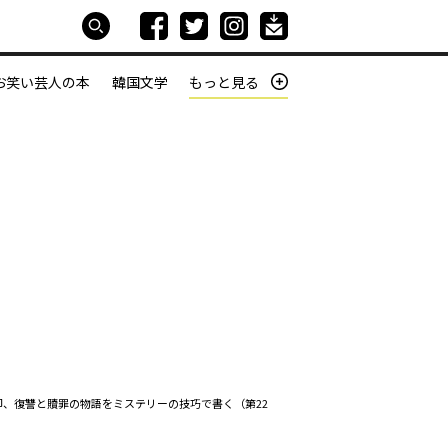
お笑い芸人の本
韓国文学
もっと見る
本屋は生きている
働きざかりの君たちへ
、復讐と贖罪の物語をミステリーの技巧で書く（第22