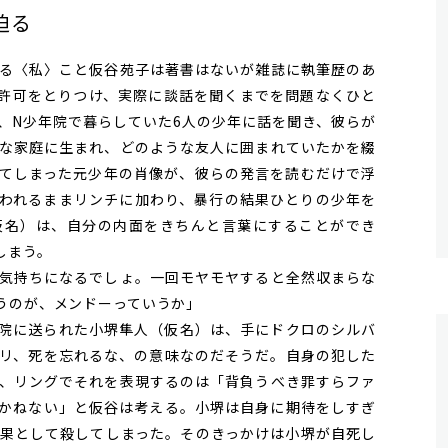
迫る
る〈私〉こと仮谷苑子は著書はないが雑誌に執筆歴のあ
許可をとりつけ、実際に談話を聞くまでを問題なくひと
、N少年院で暮らしていた6人の少年に話を聞き、彼らが
な家庭に生まれ、どのような友人に囲まれていたかを綴
てしまった元少年の肖像が、彼らの発言を読むだけで浮
われるままリンチに加わり、暴行の結果ひとりの少年を
仮名）は、自分の内面をきちんと言葉にすることができ
しまう。
気持ちになるでしょ。一回モヤモヤすると全然収まらな
うのが、メンドーっていうか」
院に送られた小堺隼人（仮名）は、手にドクロのシルバ
リ、死を忘れるな、の意味なのだそうだ。自身の犯した
、リングでそれを表現するのは「背負うべき罪すらファ
かねない」と仮谷は考える。小堺は自身に期待をしすぎ
果として殺してしまった。そのきっかけは小堺が自死し