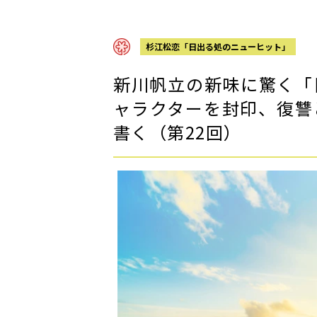
杉江松恋「日出る処のニューヒット」
新川帆立の新味に驚く「
ャラクターを封印、復讐
書く（第22回）