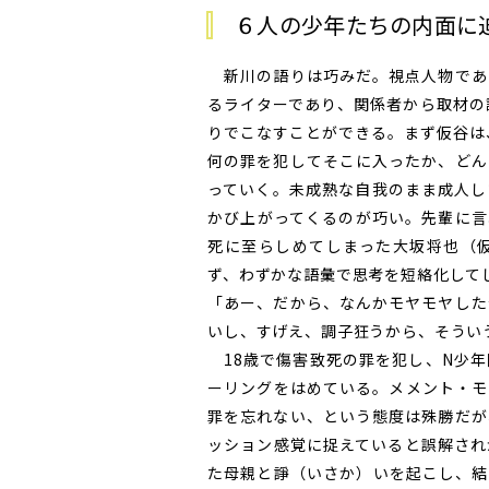
６人の少年たちの内面に
新川の語りは巧みだ。視点人物であ
るライターであり、関係者から取材の
りでこなすことができる。まず仮谷は
何の罪を犯してそこに入ったか、どん
っていく。未成熟な自我のまま成人し
かび上がってくるのが巧い。先輩に言
死に至らしめてしまった大坂将也（
ず、わずかな語彙で思考を短絡化して
「あー、だから、なんかモヤモヤした
いし、すげえ、調子狂うから、そうい
18歳で傷害致死の罪を犯し、N少年
ーリングをはめている。メメント・モ
罪を忘れない、という態度は殊勝だが
ッション感覚に捉えていると誤解され
た母親と諍（いさか）いを起こし、結