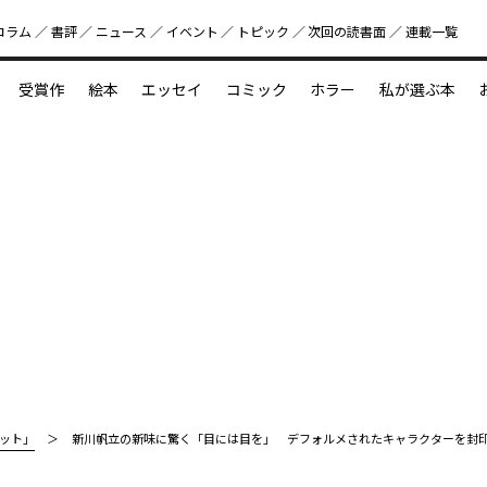
コラム
書評
ニュース
イベント
トピック
次回の読書⾯
連載一覧
好書好日
受賞作
絵本
エッセイ
コミック
ホラー
私が選ぶ本
？
えほん新定番
今めぐりたい児童文学の世界
図鑑の中の小宇宙
ット」
新川帆立の新味に驚く「目には目を」 デフォルメされたキャラクターを封印