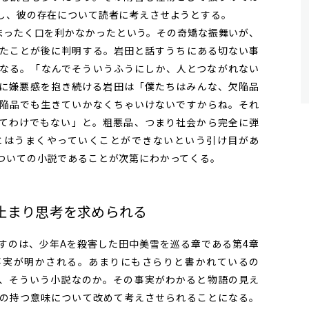
し、彼の存在について読者に考えさせようとする。
ったく口を利かなかったという。その奇矯な振舞いが、
たことが後に判明する。岩田と話すうちにある切ない事
なる。「なんでそういうふうにしか、人とつながれない
に嫌悪感を抱き続ける岩田は「僕たちはみんな、欠陥品
陥品でも生きていかなくちゃいけないですからね。それ
てわけでもない」と。粗悪品、つまり社会から完全に弾
とはうまくやっていくことができないという引け目があ
ついての小説であることが次第にわかってくる。
止まり思考を求められる
のは、少年Aを殺害した田中美雪を巡る章である第4章
事実が明かされる。あまりにもさらりと書かれているの
、そういう小説なのか。その事実がわかると物語の見え
の持つ意味について改めて考えさせられることになる。