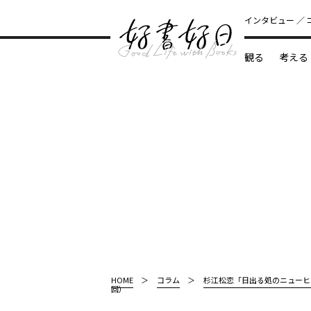
インタビュー
観る
考える
どんな本
HOME
コラム
杉江松恋「日出る処のニューヒ
回）