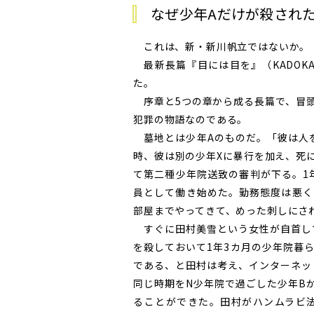
なぜ少年Aだけが殺され
これは、新・新川帆立ではないか。
最新長篇『目には目を』（KADOK
た。
序章と5つの章から成る長篇で、冒頭
犯罪の物語なのである。
墓地とは少年Aのものだ。「彼は人を
時、彼は別の少年Xに暴行を加え、死
て第二種少年院送致の審判が下る。1
員として働き始めた。勤務態度は悪く
部屋までやってきて、めった刺しにさ
すぐに田村美雪という女性が自首して
を殺しておいて1年3カ月の少年院暮
である、と田村は考え、インターネッ
同じ時期をN少年院で過ごした少年B
ることができた。田村がハンムラビ