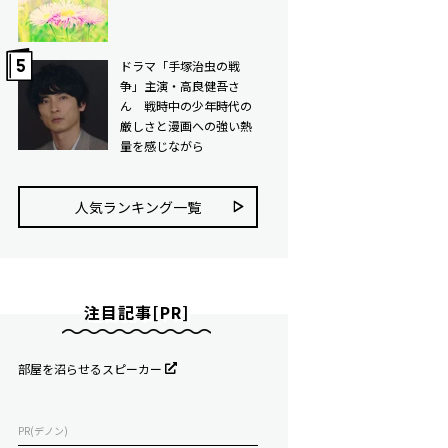
ドラマ「手塚治虫の戦
争」主演・高良健吾さ
ん 戦時中の少年時代の
厳しさと漫画への強い熱
量を感じながら
人気ランキング⼀覧
注目記事[PR]
部屋を沼らせるスピーカー
PR(デノン)