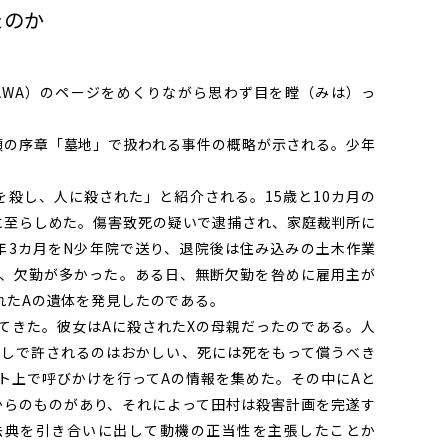
たのか
AWA）のページをめくりながら思わず目を瞠（みは）っ
の序章「墓地」で扱われる事件の概略が示される。少年
殺し、人に殺された」と紹介される。15歳と10カ月の
に至らしめた。傷害致死の疑いで逮捕され、家庭裁判所に
年3カ月をN少年院で送り、退院後は住み込みの土木作業
、欠勤が多かった。ある日、無断欠勤を咎めに雇用主が
れたAの遺体を発見したのである。
きた。彼女はAに殺されたXの母親だったのである。人
らしで許されるのはおかしい、死には死をもって償うべき
ト上で呼びかけを行ってAの情報を集めた。その中にAと
からのものがあり、それによって田村は殺害計画を完遂す
法典を引き合いに出して動機の正当性を主張したことか