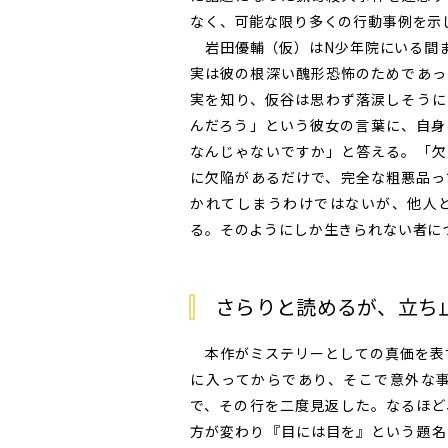
なく、可能な限り多くの行動事例を示
岩田優輔（仮）はN少年院にいる間ま
実は彼の根深い醜形恐怖のためであっ
実を知り、仮谷は思わず落涙しそうに
んだろう」という彼女の言葉に、自身
なんじゃないですか」と答える。「欠
に欠陥があるだけで、完全な粗悪品っ
かれてしまうわけではないが、他人
る。そのようにしか生きられない者に
さらりと読めるが、立ち
本作がミステリーとしての真価を表す
に入ってからであり、そこで意外な
で、その行を二度見返した。なるほど
方が変わり『目には目を』という題名