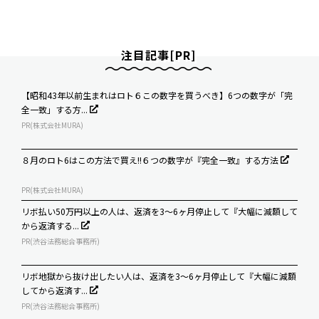
注目記事[PR]
【昭和43年以前生まれはロト６この数字を買うべき】6つの数字が「完
全一致」する方...
PR(株式会社MURA)
８月のロト6はこの方法で買え!!６つの数字が『完全一致』する方法
PR(株式会社MURA)
リボ払い50万円以上の人は、返済を3～6ヶ月停止して『大幅に減額して
から返済する...
PR(渋谷法務総合事務所)
リボ地獄から抜け出したい人は、返済を3～6ヶ月停止して『大幅に減額
してから返済す...
PR(渋谷法務総合事務所)