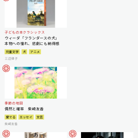
子どもの本クラシックス
ウィーダ「フランダースの犬」
本物への憧れ、悲劇にも納得感
児童文学
犬
アニメ
三辺律子
季節の地図
偶然と確率 柴崎友香
愛でる
エッセイ
文芸
柴崎友香