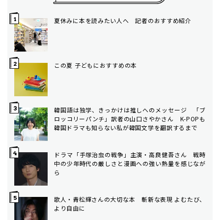
夏休みに本を読みたい人へ 記者のおすすめ紹介
この夏 子どもにおすすめの本
韓国語は独学、きっかけは推しへのメッセージ 「ブ
ロッコリーパンチ」訳者の山口さやかさん K-POPも
韓国ドラマも知らない私が韓国文学を翻訳するまで
ドラマ「手塚治虫の戦争」主演・高良健吾さん 戦時
中の少年時代の厳しさと漫画への強い熱量を感じなが
ら
歌人・青松輝さんの大切な本 斬新な表現 よむたび、
より自由に