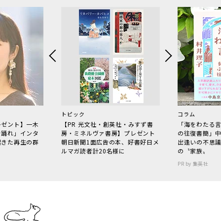
トピック
コラム
レゼント】一木
【PR 光文社・創英社・みすず書
「海をわたる
で踊れ」インタ
房・ミネルヴァ書房】プレゼント
の往復書簡」
起きた再生の群
朝日新聞1面広告の本、好書好日メ
出逢いの不思
ルマガ読者計20名様に
の〝家族〟
PR by 集英社