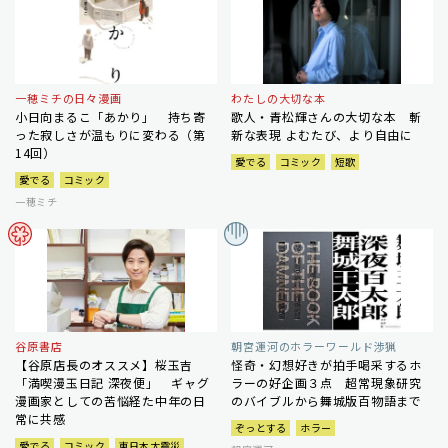
一穂ミチの日々漫画
わたしの大切な本
小日向まるこ「あかり」 持ち寄
歌人・青松輝さんの大切な本 斬
った寂しさが温もりに変わる（第
新な表現 よむたび、より自由に
14回）
愛でる
コミック
短歌
愛でる
コミック
一穂ミチ
谷原書店
朝宮運河のホラーワールド渉猟
【谷原店長のオススメ】桜玉吉
怪奇・幻想好きが拍手喝采するホ
「満喫漫玉日記 深夜便」 ギャグ
ラーの好企画３点 超常現象研究
漫画家としての苦悩経た中年の日
のバイブルから舞城版百物語まで
常に共感
ぞっとする
ホラー
愛でる
コミック
東日本大震災