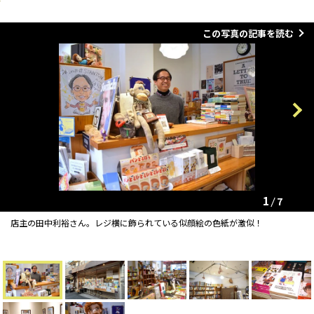
この写真の記事を読む
Previous
Next
1
7
店主の田中利裕さん。レジ横に飾られている似顔絵の色紙が激似！