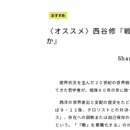
おすすめ
〈オススメ〉西谷修『
か』
Sha
限界状況を生んだ２０世紀の世界戦
てきた哲学者が、戦後８０年の年に放
西洋の世界進出と支配の歴史をたど
ば９・１１後、テロリストとの対決
ス」、存在への固執または自己保存の
という。「『敵』を悪魔化する」の