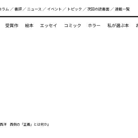
コラム
書評
ニュース
イベント
トピック
次回の読書⾯
連載一覧
好書好日
受賞作
絵本
エッセイ
コミック
ホラー
私が選ぶ本
？
えほん新定番
今めぐりたい児童文学の世界
図鑑の中の小宇宙
西洋 西側の「正義」とは何か』