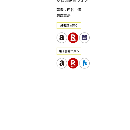
か (筑摩選書 ０３０…
著者：西谷 修
筑摩書房
紙書籍で買う
電⼦書籍で買う