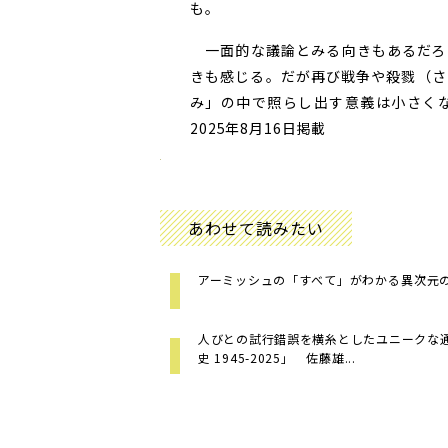
も。
一面的な議論とみる向きもあるだろ
きも感じる。だが再び戦争や殺戮（さ
み」の中で照らし出す意義は小さく
2025年8月16日掲載
あわせて読みたい
アーミッシュの「すべて」がわかる――異次元
人びとの試行錯誤を横糸としたユニークな
史 1945-2025」 佐藤雄...