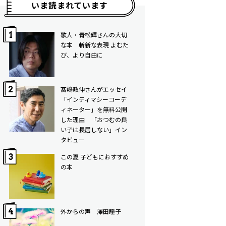
いま読まれています
歌人・青松輝さんの大切
な本 斬新な表現 よむた
び、より自由に
髙嶋政伸さんがエッセイ
「インティマシーコーデ
ィネーター」を無料公開
した理由 「おつむの良
い子は長居しない」イン
タビュー
この夏 子どもにおすすめ
の本
外からの声 澤田瞳子