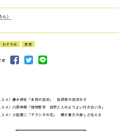
めん）
おすすめ
思想
re
ススメ〉椹木野衣「末世の芸術」 批評家の信念示す
ススメ〉川原伸晃「植物哲学 自然と人のよりよい付き合い方」
ススメ〉小田豊二「デラシネの花」 聞き書きの楽しさ伝える