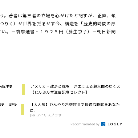
う。著者は第三者の立場を心がけたと記すが、正直、傾
つりく）が世界を揺るがす今、構造を「歴史的時間の厚
ない。＝筑摩選書・１９２５円（藤生京子）＝朝日新聞
の西洋史
アメリカ・政治と戦争 さまよえる超大国のゆくえ
【じんぶん堂注目記事セレクト】
通史「戦後
【大人気】ひんやり冷感寝具で快適な睡眠をあなた
に。
(PR)アイリスプラザ
Recommended by