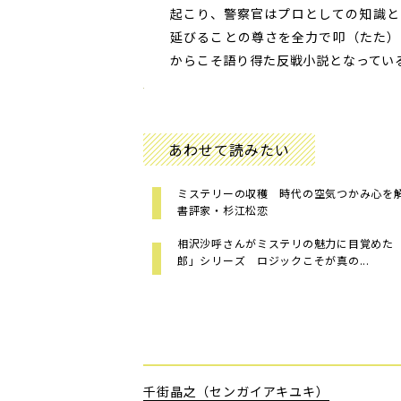
起こり、警察官はプロとしての知識と
延びることの尊さを全力で叩（たた）
からこそ語り得た反戦小説となっている
あわせて読みたい
ミステリーの収穫 時代の空気つかみ心
書評家・杉江松恋
相沢沙呼さんがミステリの魅力に目覚めた
郎」シリーズ ロジックこそが真の...
千街晶之（センガイアキユキ）