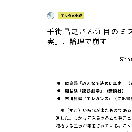
エンタメ季評
千街晶之さん注目のミ
実」、論理で崩す
Sha
似鳥鶏『みんなで決めた真実』（
潮谷験『誘拐劇場』（講談社）
石川智健『エレガンス』（河出書
凄（すご）い時代が来たものである
進した。しかも元党員の過去の発言と
稽極まる主張が報道されている。こん