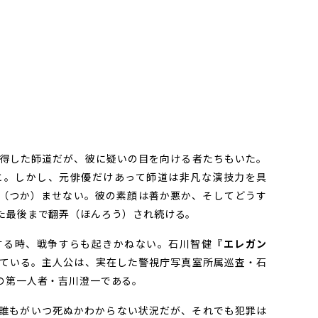
得した師道だが、彼に疑いの目を向ける者たちもいた。
と。しかし、元俳優だけあって師道は非凡な演技力を具
（つか）ませない。彼の素顔は善か悪か、そしてどうす
た最後まで翻弄（ほんろう）され続ける。
る時、戦争すらも起きかねない。石川智健『
エレガン
ている。主人公は、実在した警視庁写真室所属巡査・石
の第一人者・吉川澄一である。
誰もがいつ死ぬかわからない状況だが、それでも犯罪は