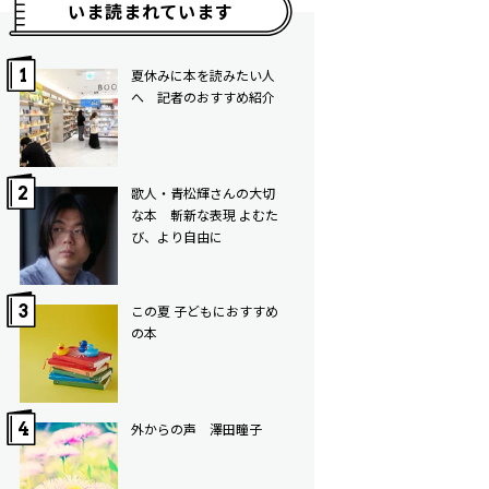
いま読まれています
夏休みに本を読みたい人
へ 記者のおすすめ紹介
歌人・青松輝さんの大切
な本 斬新な表現 よむた
び、より自由に
この夏 子どもにおすすめ
の本
外からの声 澤田瞳子