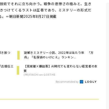
技術でそれに立ち向かう。戦争の悲惨さの極みと、生き
きつけてくるラストは圧巻であり、ミステリーの形式だ
。＝朝日新聞2025年8月27日掲載
を解き放つ
謎解きミステリー小説、2022年は当たり年 「方
舟」「名探偵のいけにえ」ランキン...
「古畑任三
【見城徹×藤田晋】AI時代でも変わらない経営者の本
質
(PR)FINCHI on GOETHE
Recommended by