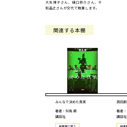
大矢博子さん、樋口恭介さん、千
街晶之さんが交代で執筆します。
関連する本棚
みんなで決めた真実
誘拐劇
著者：似鳥 鶏
著者：
講談社
講談社
紙書籍で買う
紙書