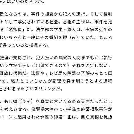
かえばいいのだろうか。
景となるのは、事件の捜査から犯人の逮捕、そして裁判
トとして享受されている社会。番組の主役は、事件を推
る「名探偵」だ。法学部の学生・悠人は、実家の近所の
じいちゃんと一緒にその番組を観（み）ていた。ところ
間違っていると指摘する。
推理が支持され、犯人扱いの無実の人間までもが（執行
いう立場でテレビ出演できるので）それを否定しない。
野放し状態だ。法曹やテレビ局の暗黙の了解のもとで国
マを、悠人とじいちゃんが論理で突き崩そうとする過程
上させるあたりがスリリングだ。
、もし噓（うそ）を真実と言いくるめる天才だったとし
を考えさせる。滋賀県大津市で小学生の麻薬摂取事件が
ペーンに起用された俳優の師道一正は、自ら真相を見抜