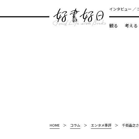
インタビュー
観る
考える
どんな本
HOME
コラム
エンタメ季評
千街晶之さ