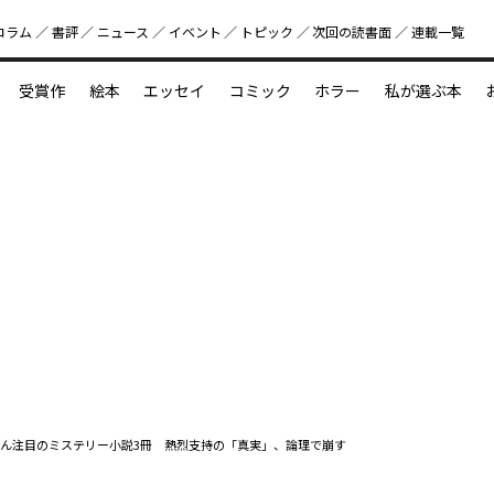
コラム
書評
ニュース
イベント
トピック
次回の読書⾯
連載一覧
好書好日
受賞作
絵本
エッセイ
コミック
ホラー
私が選ぶ本
？
えほん新定番
今めぐりたい児童文学の世界
図鑑の中の小宇宙
ん注目のミステリー小説3冊 熱烈支持の「真実」、論理で崩す