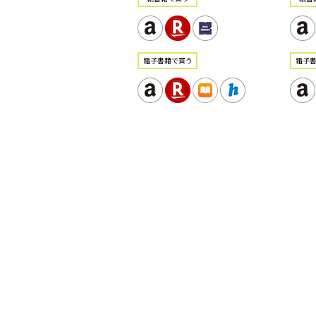
電⼦書籍で買う
電⼦