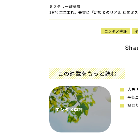
ミステリー評論家
1970年生まれ。著書に『幻視者のリアル 幻想ミ
エンタメ季評
Sha
この連載をもっと読む
大矢
千街
樋口
エンタメ季評