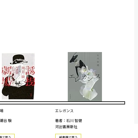
場
エレガンス
潮谷 験
著者：石川 智健
河出書房新社
籍で買う
紙書籍で買う