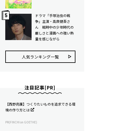
ドラマ「手塚治虫の戦
争」主演・高良健吾さ
ん 戦時中の少年時代の
厳しさと漫画への強い熱
量を感じながら
人気ランキング⼀覧
注目記事[PR]
【西野亮廣】つくりたいものを追求できる環
境の作り方とは
PR(FINCHI on GOETHE)