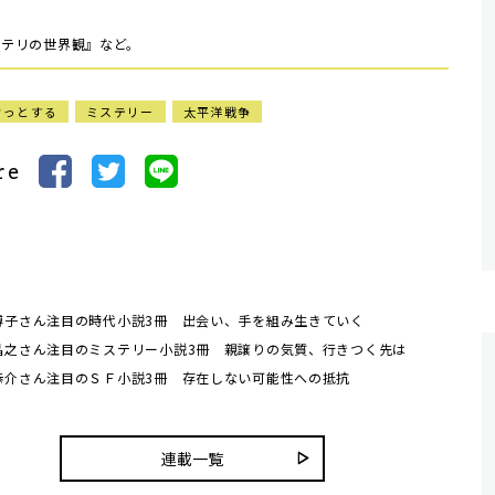
ステリの世界観』など。
ぞっとする
ミステリー
太平洋戦争
re
博子さん注目の時代小説3冊 出会い、手を組み生きていく
晶之さん注目のミステリー小説3冊 親譲りの気質、行きつく先は
恭介さん注目のＳＦ小説3冊 存在しない可能性への抵抗
連載一覧