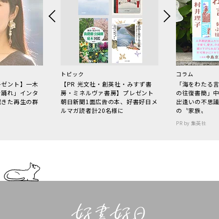
トピック
コラム
レゼント】一木
【PR 光文社・創英社・みすず書
「海をわたる
で踊れ」インタ
房・ミネルヴァ書房】プレゼント
の往復書簡」
起きた再生の群
朝日新聞1面広告の本、好書好日メ
出逢いの不思
ルマガ読者計20名様に
の〝家族〟
PR by 集英社