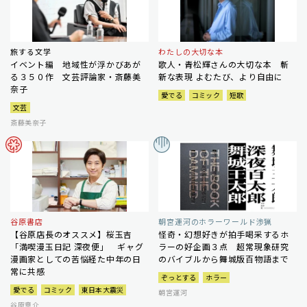
旅する文学
わたしの大切な本
イベント編 地域性が浮かびあが
歌人・青松輝さんの大切な本 斬
る３５０作 文芸評論家・斎藤美
新な表現 よむたび、より自由に
奈子
愛でる
コミック
短歌
文芸
斎藤美奈子
谷原書店
朝宮運河のホラーワールド渉猟
【谷原店長のオススメ】桜玉吉
怪奇・幻想好きが拍手喝采するホ
「満喫漫玉日記 深夜便」 ギャグ
ラーの好企画３点 超常現象研究
漫画家としての苦悩経た中年の日
のバイブルから舞城版百物語まで
常に共感
ぞっとする
ホラー
愛でる
コミック
東日本大震災
朝宮運河
谷原章介