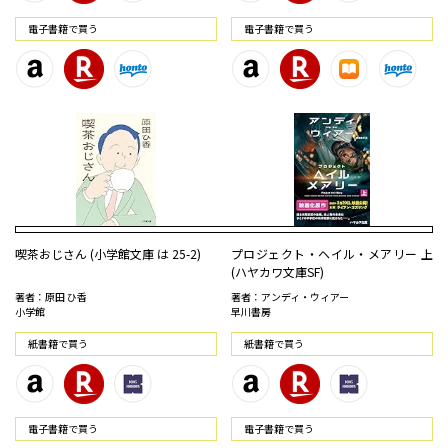
電⼦書籍で買う
電⼦書籍で買う
喫茶おじさん (小学館文庫 は 25-2)
プロジェクト・ヘイル・メアリー 上
(ハヤカワ文庫SF)
著者：原田 ひ香
著者：アンディ・ウィアー
小学館
早川書房
紙書籍で買う
紙書籍で買う
電⼦書籍で買う
電⼦書籍で買う