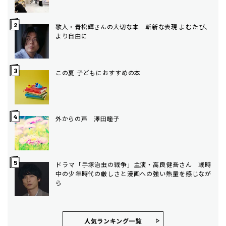
歌人・青松輝さんの大切な本 斬新な表現 よむたび、
より自由に
この夏 子どもにおすすめの本
外からの声 澤田瞳子
ドラマ「手塚治虫の戦争」主演・高良健吾さん 戦時
中の少年時代の厳しさと漫画への強い熱量を感じなが
ら
人気ランキング⼀覧