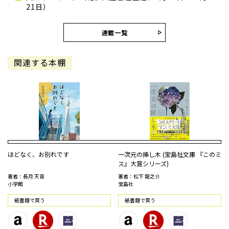
21日）
連載一覧
関連する本棚
ほどなく、お別れです
一次元の挿し木 (宝島社文庫 『このミ
ス』大賞シリーズ)
著者：長月 天音
著者：松下 龍之介
小学館
宝島社
紙書籍で買う
紙書籍で買う