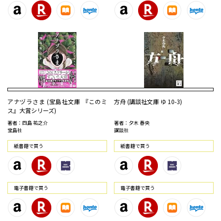
アナヅラさま (宝島社文庫 『このミ
方舟 (講談社文庫 ゆ 10-3)
ス』大賞シリーズ)
著者：四島 祐之介
著者：夕木 春央
宝島社
講談社
紙書籍で買う
紙書籍で買う
電⼦書籍で買う
電⼦書籍で買う