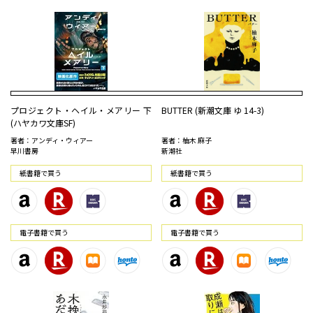
プロジェクト・ヘイル・メアリー 下
BUTTER (新潮文庫 ゆ 14-3)
(ハヤカワ文庫SF)
著者：アンディ・ウィアー
著者：柚木 麻子
早川書房
新潮社
紙書籍で買う
紙書籍で買う
電⼦書籍で買う
電⼦書籍で買う