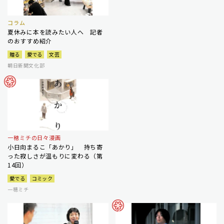
コラム
夏休みに本を読みたい人へ 記者
のおすすめ紹介
贈る
愛でる
文芸
朝日新聞文化部
一穂ミチの日々漫画
小日向まるこ「あかり」 持ち寄
った寂しさが温もりに変わる（第
14回）
愛でる
コミック
一穂ミチ