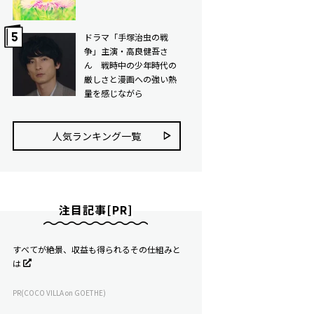
ドラマ「手塚治虫の戦
争」主演・高良健吾さ
ん 戦時中の少年時代の
厳しさと漫画への強い熱
量を感じながら
人気ランキング⼀覧
注目記事[PR]
すべてが絶景、収益も得られるその仕組みと
は
PR(COCO VILLA on GOETHE)