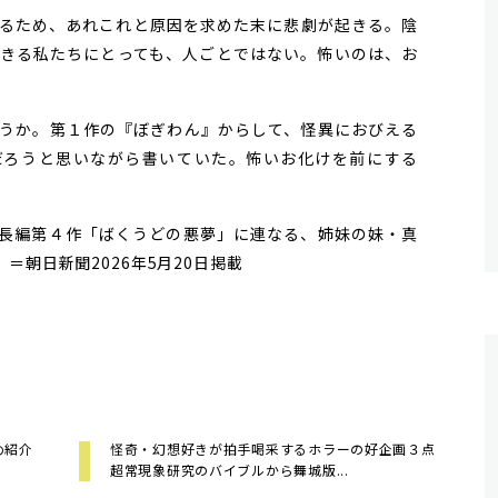
るため、あれこれと原因を求めた末に悲劇が起きる。陰
きる私たちにとっても、人ごとではない。怖いのは、お
うか。第１作の『ぼぎわん』からして、怪異におびえる
だろうと思いながら書いていた。怖いお化けを前にする
長編第４作「ばくうどの悪夢」に連なる、姉妹の妹・真
＝朝日新聞2026年5月20日掲載
め紹介
怪奇・幻想好きが拍手喝采するホラーの好企画３点
超常現象研究のバイブルから舞城版...