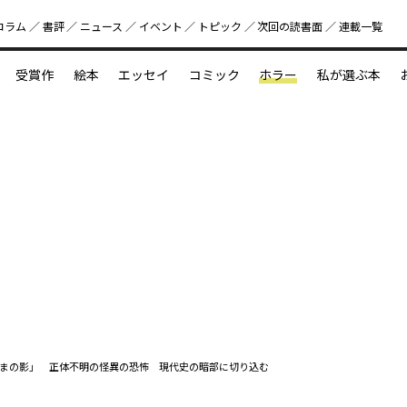
コラム
書評
ニュース
イベント
トピック
次回の読書⾯
連載一覧
好書好日
受賞作
絵本
エッセイ
コミック
ホラー
私が選ぶ本
？
えほん新定番
今めぐりたい児童文学の世界
図鑑の中の小宇宙
まの影」 正体不明の怪異の恐怖 現代史の暗部に切り込む