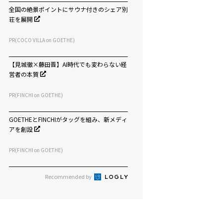
全国の絶景ポイントにサウナ付きのシェア別
荘を展開
PR(COCO VILLA on GOETHE)
【見城徹×藤田晋】AI時代でも変わらない経
営者の本質
PR(FINCHI on GOETHE)
GOETHEとFINCHIがタッグを組み、新メディ
アを創設
PR(FINCHI on GOETHE)
Recommended by