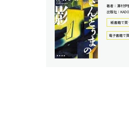
著者：澤村伊
出版社：KADO
紙書籍で買
電⼦書籍で