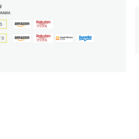
智
KAWA
う
買う