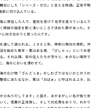
舞台にした「シリーズ・ゼロ」と言える物語。正体不明
暗部に切り込んでいる。
阪に移住した人で、差別を受けて名字を変えているんで
く姉妹の設定を割と浅いところで決めた節があった。そ
ツに向き合おうと思ったんです」
を通して語られる。１９８１年、神奈川県内の港町。沖
活を始めた青年・篤はある夜、「びしゃっ」という水音
る。それ以降、街の住人たちが次々と、水のない場所で
に、海のにおいを漂わせて。
海の化け物「ざんどぅま」のしわざではないかとのうわ
警戒にあたるなか、篤は「おばぁ」と呼ばれるユタ、比
かひねりだしてます」と話す、まがまがしい名が独り歩
いく。怪異の正体探し、そして対応策をめぐり、わかり