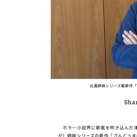
比嘉姉妹シリーズ最新作
Sha
ホラー小説界に新風を吹き込んだ澤
が）姉妹シリーズの新作「ざんどぅま