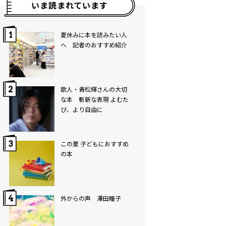
いま読まれています
夏休みに本を読みたい人
へ 記者のおすすめ紹介
歌人・青松輝さんの大切
な本 斬新な表現 よむた
び、より自由に
この夏 子どもにおすすめ
の本
外からの声 澤田瞳子