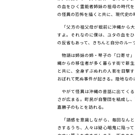
の血をひく霊能者姉妹の祖母の時代を
の怪異の恐怖を描くと共に、現代史の
「父方の祖父母が戦前に沖縄から大
すよ。それなのに僕は、ユタの血をひ
の反省もあって、きちんと自分のルー
物語は姉妹の姉・琴子の「口寄せ」
縄からの移住者が多く暮らす街で新生
と共に、全身ずぶぬれの人影を目撃す
おぼれて死ぬ事件が起きる。陸地なの
やがて怪異は沖縄の昔話に出てくる
さが広まる。町民が自警団を結成し、
嘉勝子のもとを訪れる。
「語感を意識しながら、毎回なんと
きするうち、人々は疑心暗鬼に陥って