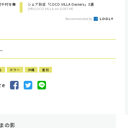
町や村を舞
シェア別荘「COCO VILLA Owners」3選
(PR)COCO VILLA on GOETHE
Recommended by
）
る
ホラー
沖縄
差別
re
まの影