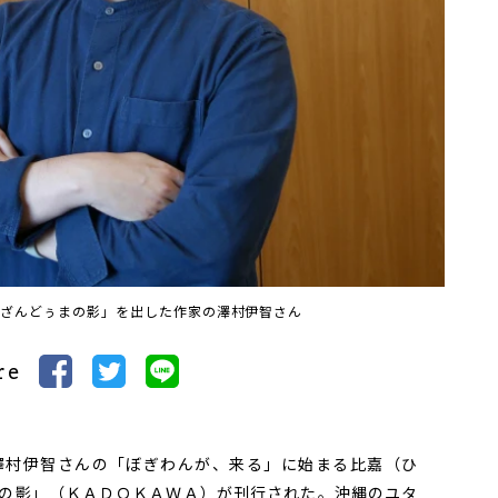
「ざんどぅまの影」を出した作家の澤村伊智さん
re
村伊智さんの「ぼぎわんが、来る」に始まる比嘉（ひ
の影」（ＫＡＤＯＫＡＷＡ）が刊行された。沖縄のユタ