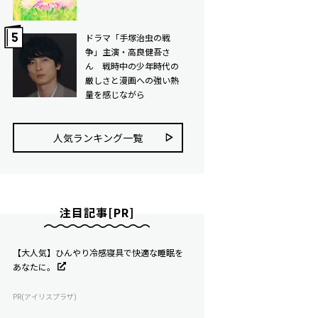
ドラマ「手塚治虫の戦
争」主演・高良健吾さ
ん 戦時中の少年時代の
厳しさと漫画への強い熱
量を感じながら
人気ランキング⼀覧
注目記事[PR]
【大人気】ひんやり冷感寝具で快適な睡眠を
あなたに。
PR(アイリスプラザ)