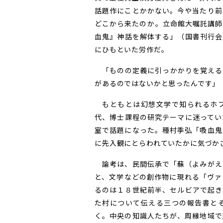
話題作にことかかない。今や当たり前
どこから来たのか――。立命館大嘱託
血鬼』神話を解体する」（国書刊行会
にひもといた労作だ。
「ものの定義に引っかかりを覚える
があるのではないかと思ったんです」
もともとは幻想文学で知られるホフ
代、博士課程の研究テーマに迷ってい
室で話題になった。種村季弘「吸血鬼
に先入観にとらわれていたかに気づか
論考は、民間伝承で「蘇（よみがえ
と、文学などの創作物に現れる「ヴァ
るのは１８世紀前半、セルビアで起き
た村について伝える三つの報告書と
く。中央の知識人たちが、周縁地域で