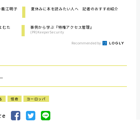
─義江明子
夏休みに本を読みたい人へ 記者のおすすめ紹介
よむた
事例から学ぶ『特権アクセス管理』
(PR)KeeperSecurity
Recommended by
）
る
怪奇
ヨーロッパ
re