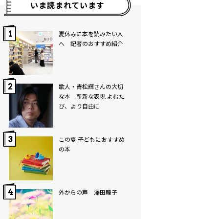
いま読まれています
夏休みに本を読みたい人
へ 記者のおすすめ紹介
歌人・青松輝さんの大切
な本 斬新な表現 よむた
び、より自由に
この夏 子どもにおすすめ
の本
外からの声 澤田瞳子