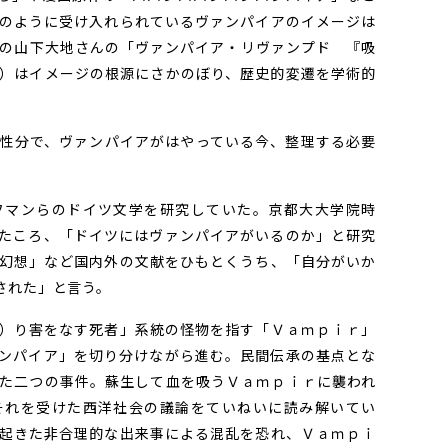
のように受け入れられているヴァンパイアのイメージは
講師の山下大地さんの「ヴァンパイア・リヴァンプド 『吸
）はイメージの根源にさかのぼり、歴史的変遷を学術的
性分で、ヴァンパイアがはやっている今、整理する必要
マンらのドイツ文学を研究していた。京都大大学院時
たころ、「ドイツにはヴァンパイアがいるのか」と研究
幻想」など国内外の文献をひもとくうち、「自分がいか
された」と言う。
）り害をなす死者」系統の怪物を指す「Ｖａｍｐｉｒ」
ンパイア」を切り分けながら進む。民間伝承の基点とな
た二つの事件。蘇生して血を吸うＶａｍｐｉｒに襲われ
それを受けた西洋社会の議論をていねいに読み解いてい
起きた非合理的な出来事による混乱を恐れ、Ｖａｍｐｉ