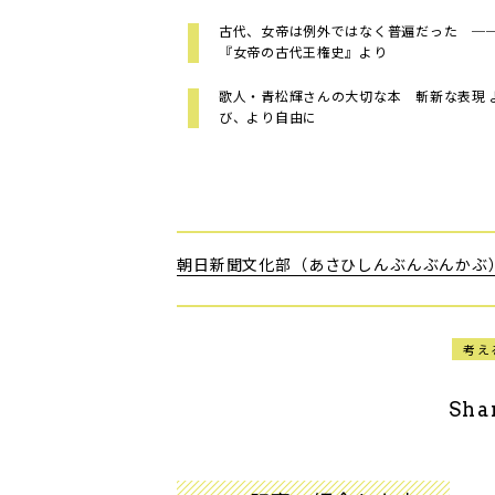
古代、女帝は例外ではなく普遍だった ─
『女帝の古代王権史』より
歌人・青松輝さんの大切な本 斬新な表現 
び、より自由に
朝日新聞文化部（あさひしんぶんぶんかぶ
考え
Sha