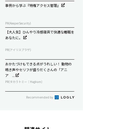
事例から学ぶ『特権アクセス管理』
PR(KeeperSecurity)
【大人気】ひんやり冷感寝具で快適な睡眠を
あなたに。
PR(アイリスプラザ)
おかたづけもできる点がうれしい！ 動物の
鳴き声やセリフが盛りだくさんの「アニ
ア ...
PR(タカラトミー｜Hugkum)
Recommended by