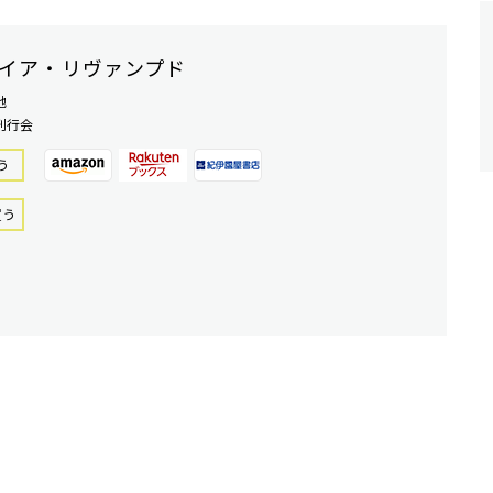
イア・リヴァンプド
地
刊行会
う
買う