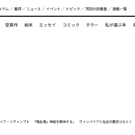
コラム
書評
ニュース
イベント
トピック
次回の読書⾯
連載一覧
好書好日
受賞作
絵本
エッセイ
コミック
ホラー
私が選ぶ本
？
えほん新定番
今めぐりたい児童文学の世界
図鑑の中の小宇宙
イア・リヴァンプド 『吸血鬼』神話を解体する」 ヴァンパイアと社会の歴史ひもとく