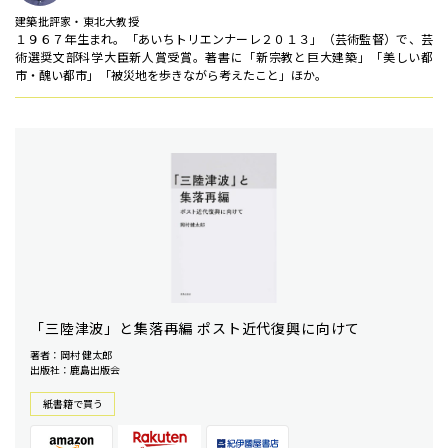
建築批評家・東北大教授
１９６７年生まれ。「あいちトリエンナーレ２０１３」（芸術監督）で、芸
術選奨文部科学大臣新人賞受賞。著書に「新宗教と巨大建築」「美しい都
市・醜い都市」「被災地を歩きながら考えたこと」ほか。
「三陸津波」と集落再編 ポスト近代復興に向けて
著者：岡村 健太郎
出版社：鹿島出版会
紙書籍で買う