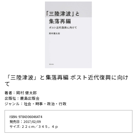
「三陸津波」と集落再編 ポスト近代復興に向け
て
著者：岡村 健太郎
出版社：鹿島出版会
ジャンル：社会・時事・政治・行政
ISBN: 9784306046474
発売⽇： 2017/02/09
サイズ: ２２ｃｍ／３４５，４ｐ