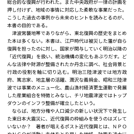
総合的な復興が行われた。また中央政府が一律の計画を
押し付けず、地域の事情に対応した柔軟な事業だった。
こうした過去の事例から未来のヒントを読みとるのが、
本書の目的である。
津波常襲地帯でありながら、東北復興の歴史をまとめ
た本は多くない。本書は、江戸時代は被災した藩が自ら
復興を担ったのに対し、国家が関与していく明治以降の
「近代復興」を扱い、統治機構の変化もあぶりだす。ど
んな法律や財源が整備されたか丹念に調べ、社会背景と
行政の役割を軸に切り込む。明治三陸津波では地方政
府、篤志家、地主層の活躍、潤沢な義捐金、昭和三陸津
波では事業のメニュー化、農山漁村経済更生運動で発展
した産業組合を特徴とみなし、チリ地震津波ではトップ
ダウンのインフラ整備が確立したという。
ならば、地方分権や人口減少の新しい状況下で発生し
た東日本大震災に、近代復興の枠組みを使うのはズレて
いないか？ 著者が唱えるポスト近代復興とは、ＮＰＯ