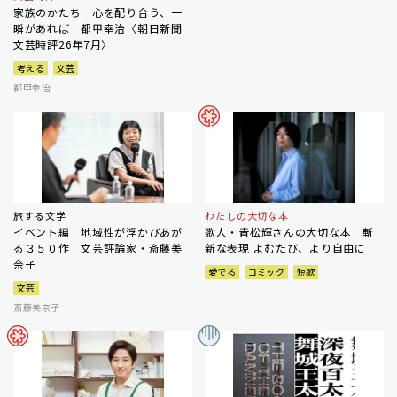
家族のかたち 心を配り合う、一
瞬があれば 都甲幸治〈朝日新聞
文芸時評26年7月〉
考える
文芸
都甲幸治
旅する文学
わたしの大切な本
イベント編 地域性が浮かびあが
歌人・青松輝さんの大切な本 斬
る３５０作 文芸評論家・斎藤美
新な表現 よむたび、より自由に
奈子
愛でる
コミック
短歌
文芸
斎藤美奈子