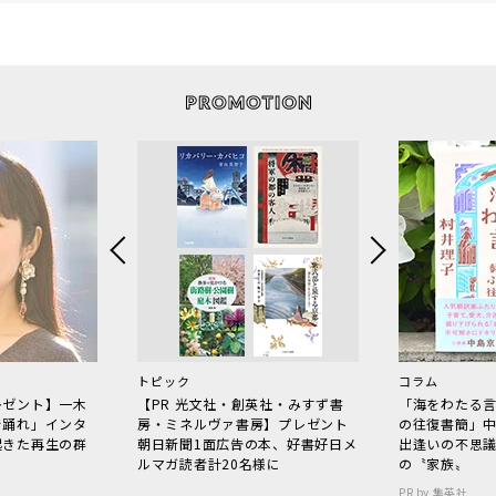
トピック
コラム
レゼント】一木
【PR 光文社・創英社・みすず書
「海をわたる
で踊れ」インタ
房・ミネルヴァ書房】プレゼント
の往復書簡」
起きた再生の群
朝日新聞1面広告の本、好書好日メ
出逢いの不思
ルマガ読者計20名様に
の〝家族〟
PR by 集英社