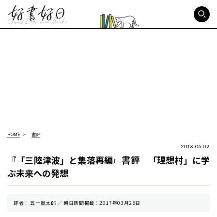
好書好日
HOME
書評
2018.06.02
『「三陸津波」と集落再編』書評 「理想村」に学
ぶ未来への発想
評者： 五十嵐太郎 ／ 朝⽇新聞掲載：2017年03月26日