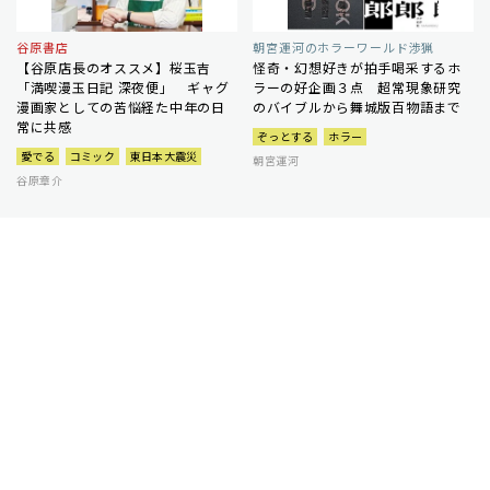
谷原書店
朝宮運河のホラーワールド渉猟
【谷原店長のオススメ】桜玉吉
怪奇・幻想好きが拍手喝采するホ
「満喫漫玉日記 深夜便」 ギャグ
ラーの好企画３点 超常現象研究
漫画家としての苦悩経た中年の日
のバイブルから舞城版百物語まで
常に共感
ぞっとする
ホラー
愛でる
コミック
東日本大震災
朝宮運河
谷原章介