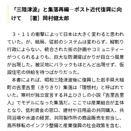
「三陸津波」と集落再編―ポスト近代復興に向
けて ［著］岡村健太郎
３・１１の衝撃によって日本は大きく変わると思われ
ていた。が、結局、従前のシステムは変わらず、縦割り
行政によらない、統合された街の計画やコミュニティー
がつくられるよりも、巨大な防潮堤ばかりが目立つ風景
が出現した。被災地にバラックもほとんど出現せず、仮
設住宅の供給を待つばかりだった。
本書によれば、昭和三陸津波後に復興した岩手県大槌
町の吉里吉里（きりきり）集落は「理想村」と呼ばれて
いた。寒村が独立宣言する井上ひさしの小説『吉里吉里
人』でモデルになった集落だ。ここでは産業組合が主体
となり、低利資金の窓口、建材や日用品の共同購入、共
同浴場や水道の経営、共同製作所の商品販売を担当し、
高所移転のインフラ整備と産業復興の社会政策を含む、