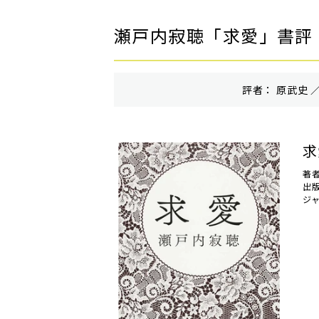
瀬戸内寂聴「求愛」書評
評者： 原武史 ／
求
著
出
ジ