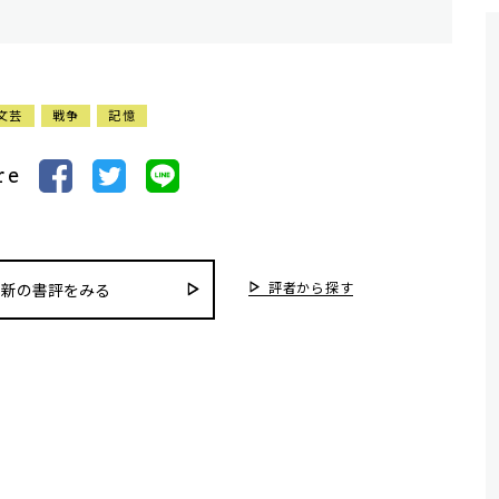
文芸
戦争
記憶
re
評者から探す
最新の書評をみる