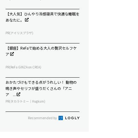
【大人気】ひんやり冷感寝具で快適な睡眠を
あなたに。
PR(アイリスプラザ)
【銀座】ReFaで始める大人の贅沢セルフケ
ア
PR(ReFa GINZA on CREA)
おかたづけもできる点がうれしい！ 動物の
鳴き声やセリフが盛りだくさんの「アニ
ア ...
PR(タカラトミー｜Hugkum)
Recommended by