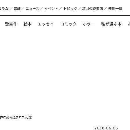
コラム
書評
ニュース
イベント
トピック
次回の読書⾯
連載一覧
好書好日
受賞作
絵本
エッセイ
コミック
ホラー
私が選ぶ本
？
えほん新定番
今めぐりたい児童文学の世界
図鑑の中の小宇宙
体に刻み込まれた記憶
2018.06.05