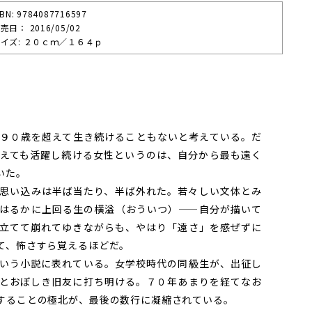
SBN: 9784087716597
売⽇： 2016/05/02
イズ: ２０ｃｍ／１６４ｐ
９０歳を超えて生き続けることもないと考えている。だ
えても活躍し続ける女性というのは、自分から最も遠く
いた。
思い込みは半ば当たり、半ば外れた。若々しい文体とみ
はるかに上回る生の横溢（おういつ）——自分が描いて
立てて崩れてゆきながらも、やはり「遠さ」を感ぜずに
て、怖さすら覚えるほどだ。
いう小説に表れている。女学校時代の同級生が、出征し
とおぼしき旧友に打ち明ける。７０年あまりを経てなお
することの極北が、最後の数行に凝縮されている。