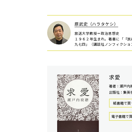
原武史（ハラタケシ）
放送大学教授＝政治思想史
１９６２年生まれ。著書に「『民
九七四」（講談社ノンフィクショ
求愛
著者：瀬戸内
出版社：集英
紙書籍で買
電⼦書籍で