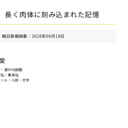
 長く肉体に刻み込まれた記憶
 朝⽇新聞掲載：2016年06月19日
愛
者：瀬戸内寂聴
版社：集英社
ャンル：小説・文学