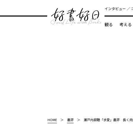
インタビュー
観る
考える
どんな本
HOME
書評
瀬戸内寂聴「求愛」書評 長く肉