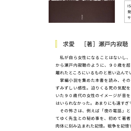
I
発
サ
求愛 ［著］瀬戸内寂聴
私が自ら女性になることはないし、
から瀬戸内寂聴のように、９０歳を超
離れたところにいるものと思い込んで
掌編小説を集めた本書を読み、その
ずみずしい感性。迫りくる死の気配を
いた９０歳代の女性のイメージが音を
はいられなかった。あまりにも遠すぎ
その怖さは、例えば「夜の電話」と
てゆく先生との秘め事を、初めて著者
肉体に刻み込まれた記憶。戦争を記憶