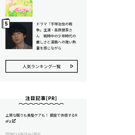
ドラマ「手塚治虫の戦
争」主演・高良健吾さ
ん 戦時中の少年時代の
厳しさと漫画への強い熱
量を感じながら
人気ランキング⼀覧
注目記事[PR]
上質な眠りも美髪ケアも！ 銀座で体感するR
eFa
PR(ReFa GINZA on CREA)