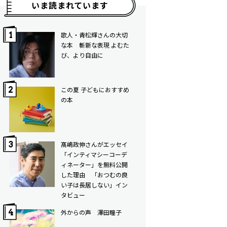
いま読まれています
歌人・青松輝さんの大切
な本 斬新な表現 よむた
び、より自由に
この夏 子どもにおすすめ
の本
髙嶋政伸さんがエッセイ
「インティマシーコーデ
ィネーター」を無料公開
した理由 「おつむの良
い子は長居しない」イン
タビュー
外からの声 澤田瞳子