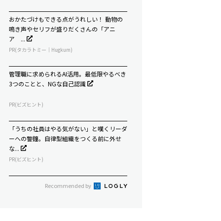
おかたづけもできる点がうれしい！ 動物の
鳴き声やセリフが盛りだくさんの「アニ
ア ...
PR(タカラトミー｜Hugkum)
管理職に求められるAI活用。最低限やるべき
3つのことと、NGな自己認識
PR(ビズヒント)
「うちの社員はやる気がない」と嘆くリーダ
ーへの警鐘。自律型組織をつくる前に外せ
な...
PR(ビズヒント)
Recommended by