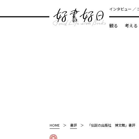
インタビュー
観る
考える
どんな本
HOME
書評
「伝説の出版社 博文館」書評 