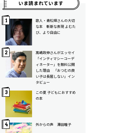
いま読まれています
歌人・青松輝さんの大切
な本 斬新な表現 よむた
び、より自由に
髙嶋政伸さんがエッセイ
「インティマシーコーデ
ィネーター」を無料公開
した理由 「おつむの良
い子は長居しない」イン
タビュー
この夏 子どもにおすすめ
の本
外からの声 澤田瞳子