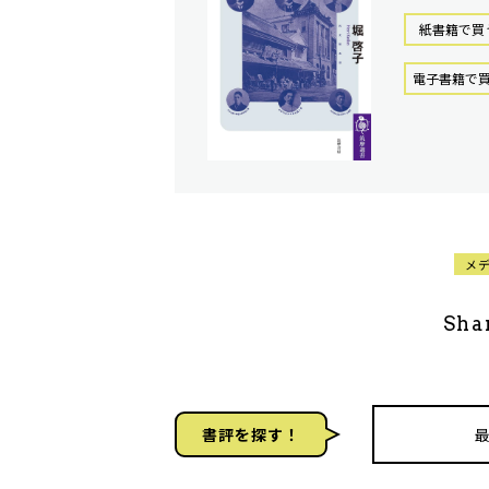
紙書籍で買
電⼦書籍で
メ
Sha
書評を探す！