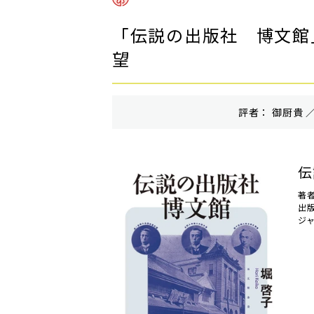
「伝説の出版社 博文館
望
評者： 御厨貴 ／
伝
著
出
ジ