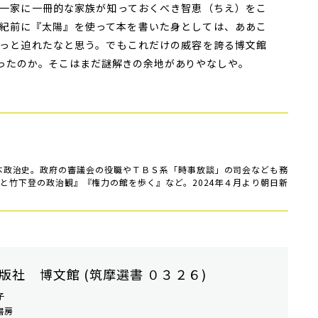
一家に一冊的な家族が知っておくべき智恵（ちえ）をこ
紀前に『太陽』を使って本を書いた身としては、ああこ
っと迫れたなと思う。でもこれだけの威容を誇る博文館
ったのか。そこはまだ謎解きの余地がありやなしや。
日本政治史。政府の審議会の役職やＴＢＳ系「時事放談」の司会なども務
と竹下登の政治観』『権力の館を歩く』など。2024年４月より朝日新
版社 博文館 (筑摩選書 ０３２６)
子
書房