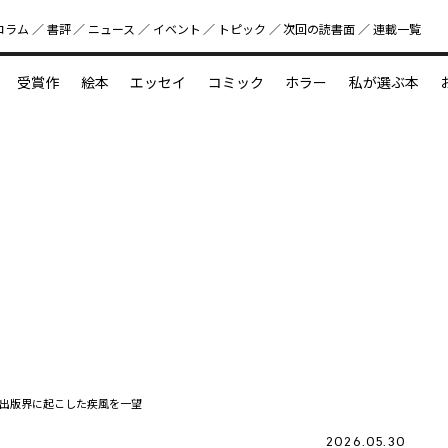
コラム
書評
ニュース
イベント
トピック
次回の読書⾯
連載一覧
好書好日
受賞作
絵本
エッセイ
コミック
ホラー
私が選ぶ本
？
えほん新定番
今めぐりたい児童文学の世界
図鑑の中の小宇宙
出版界に起こした疾風を一望
2026.05.30