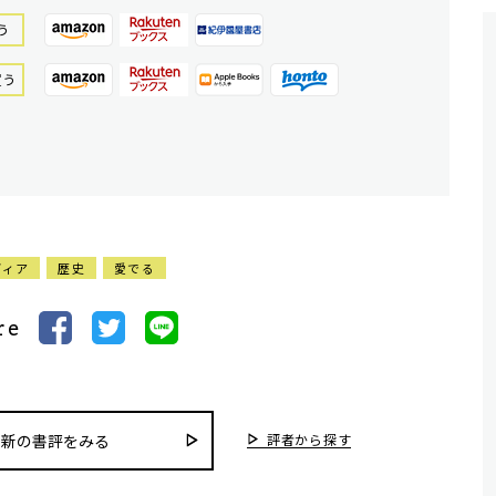
う
買う
ディア
歴史
愛でる
re
評者から探す
最新の書評をみる