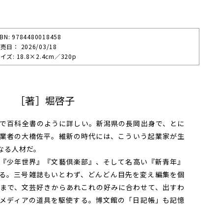
SBN: 9784480018458
売⽇： 2026/03/18
イズ: 18.8×2.4cm／320p
」 ［著］堀啓子
で百科全書のように詳しい。新潟県の長岡出身で、とに
業者の大橋佐平。維新の時代には、こういう起業家が生
なる人材だ。
『少年世界』『文藝倶楽部』、そして名高い『新青年』
る。三号雑誌もいとわず、どんどん目先を変え編集を個
まで、文芸好きからあれこれの好みに合わせて、出すわ
メディアの道具を駆使する。博文館の「日記帳」も記憶