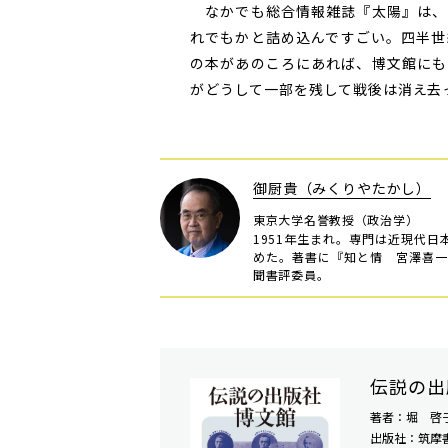
なかでも総合情報雑誌『太陽』は、
れでもかと詰め込んですごい。四半世
の本があのころにあれば、博文館にも
がどうして一部を残して戦後は消え去
御厨貴（みくりやたかし）
東京大学名誉教授（政治学）
1951年生まれ。専門は近現代
めた。著書に『知と情 宮澤喜一
聞書評委員。
伝説の出
著者：堀 啓
出版社：筑摩