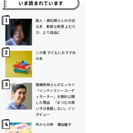
いま読まれています
歌人・青松輝さんの大切
な本 斬新な表現 よむた
び、より自由に
この夏 子どもにおすすめ
の本
髙嶋政伸さんがエッセイ
「インティマシーコーデ
ィネーター」を無料公開
した理由 「おつむの良
い子は長居しない」イン
タビュー
外からの声 澤田瞳子