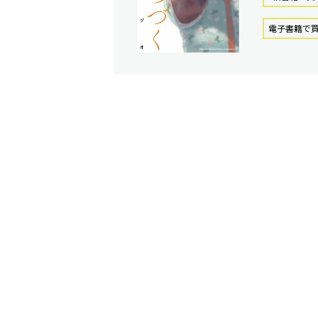
電⼦書籍で