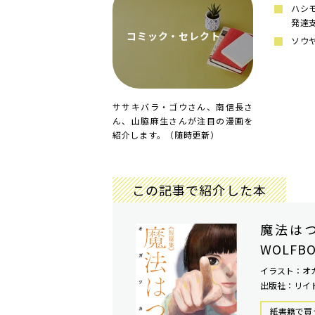
ハシ
発達
コミック・セレクト
ソウ
ササキバラ・ゴウさん、南信長さ
ん、山脇麻生さんが注目の漫画を
紹介します。（随時更新）
この記事で紹介した本
魔法は
WOLFB
イラスト：オ
出版社：リイ
紙書籍で買