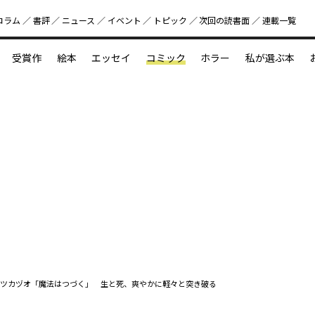
コラム
書評
ニュース
イベント
トピック
次回の読書⾯
連載一覧
好書好日
受賞作
絵本
エッセイ
コミック
ホラー
私が選ぶ本
？
えほん新定番
今めぐりたい児童文学の世界
図鑑の中の小宇宙
ツカヅオ「魔法はつづく」 生と死、爽やかに軽々と突き破る