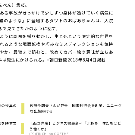
んぺん）集だ。
ある事故がきっかけで少しずつ身体が透けていく病気に
猫のような」に登場するタツトのおばあちゃんは、入院
るで見てきたかのように話す。
ように周囲を揺り動かし、生と死という限定的な世界を
れるような場面転換や巧みなミスディレクションも気持
やか。最後まで読むと、改めてカバー絵の意味が立ちあ
は魔法にかけられる。=朝日新聞2018年8月4日掲載
明の怪異の
佐藤今朝夫さんが死去 国書刊行会を創業、ユニーク
な出版続ける
勢を映す文
【西野亮廣】ビジネス書最新刊『北極星 僕たちはど
う働くか』
(PR)FINCHI on GOETHE