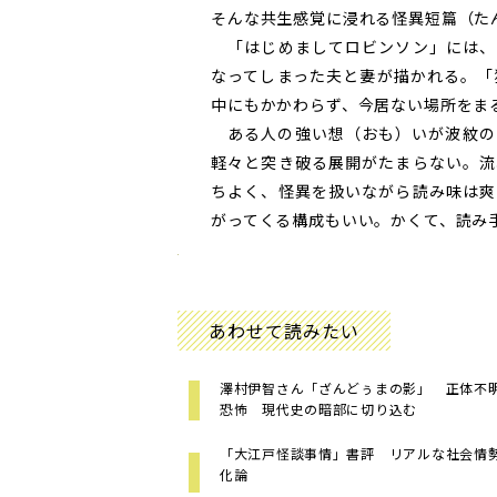
そんな共生感覚に浸れる怪異短篇（た
「はじめましてロビンソン」には、
なってしまった夫と妻が描かれる。「
中にもかかわらず、今居ない場所をま
ある人の強い想（おも）いが波紋の
軽々と突き破る展開がたまらない。流
ちよく、怪異を扱いながら読み味は爽
がってくる構成もいい。かくて、読み手
あわせて読みたい
澤村伊智さん「ざんどぅまの影」 正体不
恐怖 現代史の暗部に切り込む
「大江戸怪談事情」書評 リアルな社会情
化論