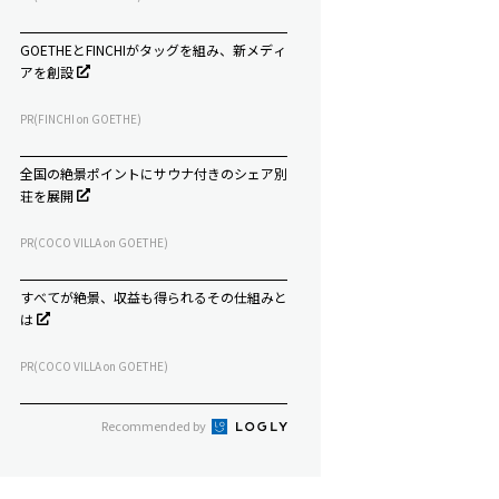
GOETHEとFINCHIがタッグを組み、新メディ
アを創設
PR(FINCHI on GOETHE)
全国の絶景ポイントにサウナ付きのシェア別
荘を展開
PR(COCO VILLA on GOETHE)
すべてが絶景、収益も得られるその仕組みと
は
PR(COCO VILLA on GOETHE)
Recommended by