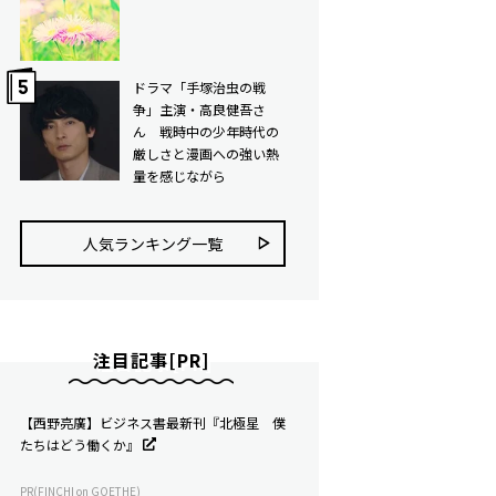
ドラマ「手塚治虫の戦
争」主演・高良健吾さ
ん 戦時中の少年時代の
厳しさと漫画への強い熱
量を感じながら
人気ランキング⼀覧
注目記事[PR]
【西野亮廣】ビジネス書最新刊『北極星 僕
たちはどう働くか』
PR(FINCHI on GOETHE)