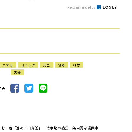
Recommended by
っとする
コミック
死生
怪奇
幻想
夫婦
re
十七・著「進め！白鼻進」 戦争期の熱狂、無自覚な漫画家