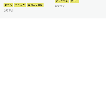
ぞっとする
ホラー
愛でる
コミック
東日本大震災
朝宮運河
谷原章介