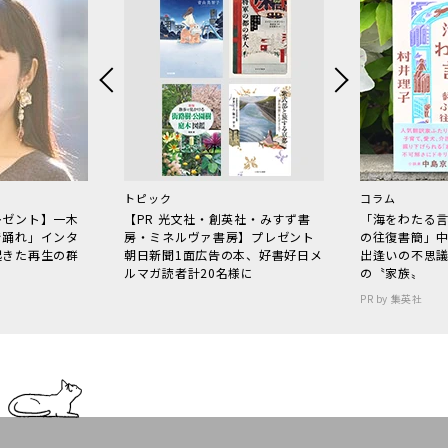
トピック
コラム
レゼント】一木
【PR 光文社・創英社・みすず書
「海をわたる
で踊れ」インタ
房・ミネルヴァ書房】プレゼント
の往復書簡」
起きた再生の群
朝日新聞1面広告の本、好書好日メ
出逢いの不思
ルマガ読者計20名様に
の〝家族〟
PR by 集英社