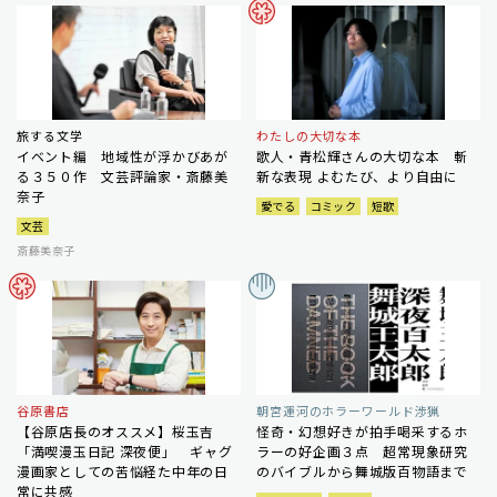
旅する文学
わたしの大切な本
イベント編 地域性が浮かびあが
歌人・青松輝さんの大切な本 斬
る３５０作 文芸評論家・斎藤美
新な表現 よむたび、より自由に
奈子
愛でる
コミック
短歌
文芸
斎藤美奈子
谷原書店
朝宮運河のホラーワールド渉猟
【谷原店長のオススメ】桜玉吉
怪奇・幻想好きが拍手喝采するホ
「満喫漫玉日記 深夜便」 ギャグ
ラーの好企画３点 超常現象研究
漫画家としての苦悩経た中年の日
のバイブルから舞城版百物語まで
常に共感