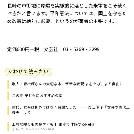
長崎の市街地に原爆を実験的に落とした米軍をこそ裁く
べきだと言います。平和憲法については、国土を守るた
め改憲は絶対に必要、というのが著者の主張です。
定価600円＋税 文芸社 03・5369・2299
あわせて読みたい
歌人・青松輝さんの大切な本 斬新な表現 よむたび、より自由に
この夏 子どもにおすすめの本
古代、女帝は例外ではなく普遍だった ──義江明子『女帝の古代王
権史』より
上質な眠りも美髪ケアも！ 銀座で体感するReFa
(PR)ReFa GINZA on CREA