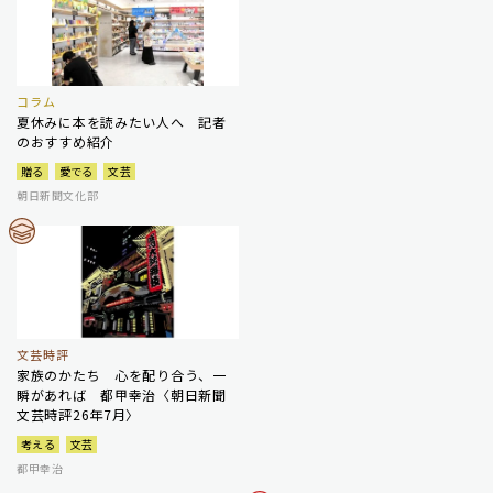
コラム
夏休みに本を読みたい人へ 記者
のおすすめ紹介
贈る
愛でる
文芸
朝日新聞文化部
文芸時評
家族のかたち 心を配り合う、一
瞬があれば 都甲幸治〈朝日新聞
文芸時評26年7月〉
考える
文芸
都甲幸治