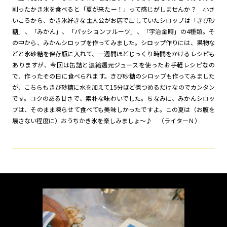
削ったかき氷を食べると「夏が来たー！」って感じがしませんか？ 小さ
いころから、かき氷好きな主人公がお店で出していたシロップは「きび砂
糖」、「みかん」、「パッションフルーツ」、「宇治金時」の4種類。そ
の中から、みかんシロップを作ってみました。シロップ作りには、果物な
どと氷砂糖を保存瓶に入れて、一週間ほどじっくり時間をかけるレシピも
ありますが、今回は缶詰と濃縮還元ジュースを使ったお手軽レシピなの
で、作ったその日に食べられます。きび砂糖のシロップも作ってみました
が、こちらもきび砂糖に水を加えて15分ほど煮つめるだけなのでカンタン
です。コクのある甘さで、素朴な味わいでした。ちなみに、みかんシロッ
プは、そのまま凍らせて食べても美味しかったですよ。この夏は（お腹を
壊さない程度に）おうちかき氷を楽しみましょ～♪ （ライターＮ）