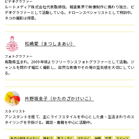
ビデオグラファー
ルートメディア株式会社代表取締役。報道業界で映像制作に携わり独立、ビ
デオグラファーとして活動している。ドローンスペシャリストとして特訓中。
ネコの撮影は得意。
松嶋愛（まつしまあい）
フォトグラファー
鳥取県生まれ。2009年頃よりフリーランスフォトグラファーとして活動。ジ
ャンルを問わず幅広く撮影し、自然な表情やその場の空気感を大切にしてい
る。
片野坂圭子（かたのざかけいこ）
スタイリスト
アシスタントを経て、主にライフスタイルを中心とした食・生活まわりのス
タイリングを手掛ける。雑誌・書籍を中心に活動中。
あの小説をたべたい
味わう
笑う・泣く
はたらく
共感
文芸
スイーツ