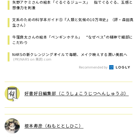
矢野アケミさんの絵本「ぐるぐるジュース」 指でぐるぐる、五感と
想像力を刺激
文系のための科学本ガイド⑤『人類と気候の10万年史』（評・森田真
生さん）
牛窪良太さんの絵本「ペンギンホテル」 “なぜベス”の精神で細部に
こだわり
NARSの新クレンジングオイルで毎朝、メイク映えする潤い美肌へ
(PR)NARS on 美的.com
Recommended by
好書好日編集部（こうしょこうじつへんしゅうぶ）
根本寿彦（ねもととしひこ）