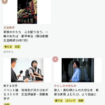
文芸時評
家族のかたち 心を配り合う、一
瞬があれば 都甲幸治〈朝日新聞
文芸時評26年7月〉
考える
文芸
都甲幸治
旅する文学
わたしの大切な本
イベント編 地域性が浮かびあが
歌人・青松輝さんの大切な本 斬
る３５０作 文芸評論家・斎藤美
新な表現 よむたび、より自由に
奈子
愛でる
コミック
短歌
文芸