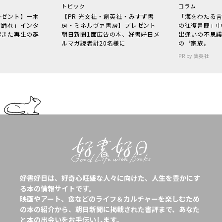
トピック
コラム
レゼント】一木
【PR 光文社・創英社・みすず書
「海をわたる
で踊れ」インタ
房・ミネルヴァ書房】プレゼント
の往復書簡」
起きた再生の群
朝日新聞1面広告の本、好書好日メ
出逢いの不思
ルマガ読者計20名様に
の〝家族〟
PR by 集英社
好書好日は、好奇心旺盛な人々に向けた、人生を豊かにす
る本の情報サイトです。
映画やアート、食などのライフ＆カルチャーを楽しむため
の本の紹介から、朝日新聞に掲載された書評まで、あなた
と本の出会いをお手伝いします。