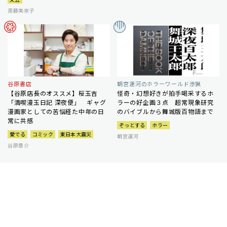
斎藤美奈子
谷原書店
朝宮運河のホラーワールド渉猟
【谷原店長のオススメ】桜玉吉
怪奇・幻想好きが拍手喝采するホ
「満喫漫玉日記 深夜便」 ギャグ
ラーの好企画３点 超常現象研究
漫画家としての苦悩経た中年の日
のバイブルから舞城版百物語まで
常に共感
ぞっとする
ホラー
愛でる
コミック
東日本大震災
朝宮運河
谷原章介