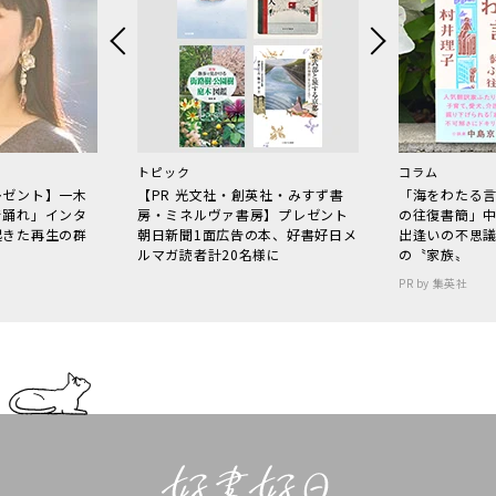
トピック
コラム
レゼント】一木
【PR 光文社・創英社・みすず書
「海をわたる
で踊れ」インタ
房・ミネルヴァ書房】プレゼント
の往復書簡」
起きた再生の群
朝日新聞1面広告の本、好書好日メ
出逢いの不思
ルマガ読者計20名様に
の〝家族〟
PR by 集英社