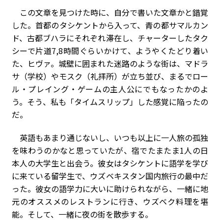
この文章を見つけた時に、自分で書いた文章かと錯覚
した。首都のタシケントから入って、青の都サマルカン
ド、古都ブハラにそれぞれ滞在し、チャーターしたタク
シーで片道7,8時間ぐらいかけて、ようやくたどり着い
た、ヒヴァ。城壁に囲まれた迷路のような街は、マドラ
サ（学校）やモスク（礼拝所）が立ち並び、まるでロー
ル・プレイング・ゲームの主人公にでもなったかのよ
う。そう、私も「タイムスリップ」した感覚に陥ったの
だ。
英語もあまり通じないし、いつも以上に一人旅の孤独
を味わうのかなと思っていたが、宿でたまたま1人の日
本人の大学生と出会う。彼女はタシケントに語学を学び
に来ている留学生で、ウズベキスタン国内旅行の最中だ
った。彼女の語学力に大いに助けられながら、一緒に地
元のオススメのレストランに行き、ウズベク料理を堪
能。そして、一緒に夜の街を散歩する。