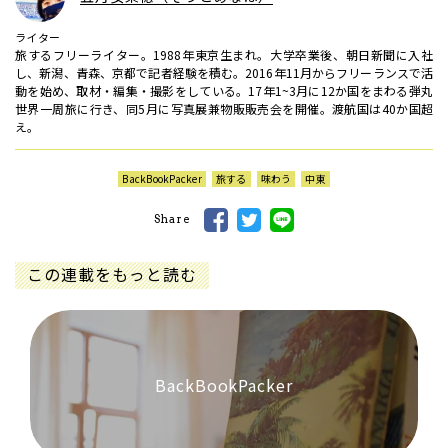
ライター
旅するフリーライター。1988年東京生まれ。大学卒業後、朝日新聞に入社
し、新潟、青森、京都で記者経験を積む。2016年11月からフリーランスで活
動を始め、取材・編集・撮影をしている。17年1~3月に12か国をまわる弾丸
世界一周旅に行き、同5月に写真展兼物販販売会を開催。渡航国は40か国超
え。
BackBookPacker
旅する
味わう
中東
Share
この連載をもっと読む
BackBookPacker