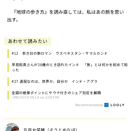
『地球の歩き方』を読み直しては、私はあの旅を思い
出す。
あわせて読みたい
#12 若き日の旅ロマン ウズベキスタン・サマルカンド
早見和真さんが20歳のとき訪れたインド 「旅」とは何かを初めて知
った
#27 退屈なのは、世界か、自分か インド・アグラ
全国の絶景ポイントにサウナ付きのシェア別荘を展開
(PR)COCO VILLA on GOETHE
Recommended by
五月女菜穂（そうとめなほ）