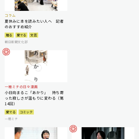
コラム
夏休みに本を読みたい人へ 記者
のおすすめ紹介
贈る
愛でる
文芸
朝日新聞文化部
一穂ミチの日々漫画
小日向まるこ「あかり」 持ち寄
った寂しさが温もりに変わる（第
14回）
愛でる
コミック
一穂ミチ