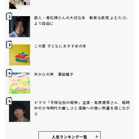
歌人・青松輝さんの大切な本 斬新な表現 よむたび、
より自由に
この夏 子どもにおすすめの本
外からの声 澤田瞳子
ドラマ「手塚治虫の戦争」主演・高良健吾さん 戦時
中の少年時代の厳しさと漫画への強い熱量を感じなが
ら
人気ランキング⼀覧