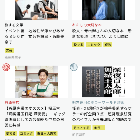
旅する文学
わたしの大切な本
イベント編 地域性が浮かびあが
歌人・青松輝さんの大切な本 斬
る３５０作 文芸評論家・斎藤美
新な表現 よむたび、より自由に
奈子
愛でる
コミック
短歌
文芸
斎藤美奈子
谷原書店
朝宮運河のホラーワールド渉猟
【谷原店長のオススメ】桜玉吉
怪奇・幻想好きが拍手喝采するホ
「満喫漫玉日記 深夜便」 ギャグ
ラーの好企画３点 超常現象研究
漫画家としての苦悩経た中年の日
のバイブルから舞城版百物語まで
常に共感
ぞっとする
ホラー
愛でる
コミック
東日本大震災
朝宮運河