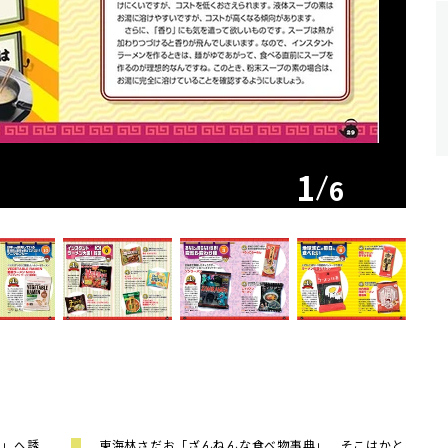
1
6
沼」へ誘
東海林さだお「ざんねんな食べ物事典」 そこはかと