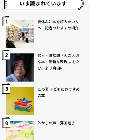
いま読まれています
夏休みに本を読みたい人
へ 記者のおすすめ紹介
歌人・青松輝さんの大切
な本 斬新な表現 よむた
び、より自由に
この夏 子どもにおすすめ
の本
外からの声 澤田瞳子