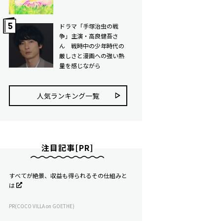
ドラマ「手塚治虫の戦
争」主演・高良健吾さ
ん 戦時中の少年時代の
厳しさと漫画への強い熱
量を感じながら
人気ランキング⼀覧
注目記事[PR]
すべてが絶景、収益も得られるその仕組みと
は
PR(COCO VILLA on GOETHE)