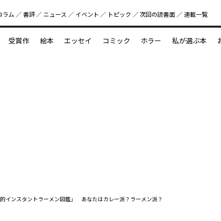
コラム
書評
ニュース
イベント
トピック
次回の読書⾯
連載一覧
好書好日
受賞作
絵本
エッセイ
コミック
ホラー
私が選ぶ本
？
えほん新定番
今めぐりたい児童文学の世界
図鑑の中の小宇宙
的インスタントラーメン図鑑」 あなたはカレー派？ラーメン派？